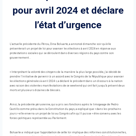
pour avril 2024 et déclare
l’état d’urgence
L’actuelle présidente du Pérou, Dina Boluarte, a annoncé dimanche soir qu’elle
présenterait un projet de loi pour avancer les élections à avril 2024 en réponse aux
protestations sociales qui se déroulent dans diverses régions du pays contre son
gouvernement. .
« Interprétant la volonté des citoyens de la manière la plus large possible, j’ai décidé de
prendre l’initiative de parvenir à un accord avec le Congrès de la République pour avancer
les élections générales à avril 2024 », a déclaré le président dans un discours à la nation
avec raison des violentes manifestations de ce week-end qui ont fait jusqu’à présent deux
morts et plusieurs dizaines de blessés.
Ainsi, la présidente péruvienne, qui a pris ses fonctions après le limogeage de Pedro
Castillo comme prévu dans la Constitution du pays, a expliqué que « dans les prochains
jours » elle enverra un projet de loi au Congrès afin qu’il puisse « être convenu avec les
forces politiques représentée au Parlement.
Boluarte a indiqué que l’approbation de cette loi implique des réformes constitutionnelles,