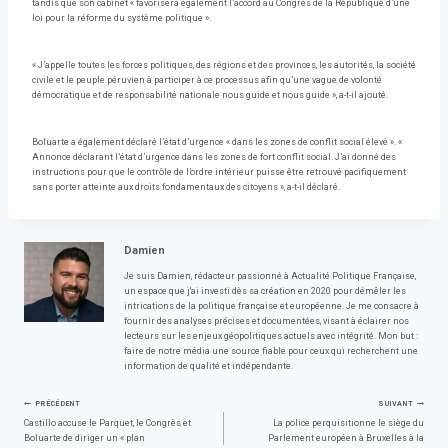
tandis que son cabinet « favorisera également l’accord au Congrès de la République d’une
loi pour la réforme du système politique ».
« J’appelle toutes les forces politiques, des régions et des provinces, les autorités, la société
civile et le peuple péruvien à participer à ce processus afin qu’une vague de volonté
démocratique et de responsabilité nationale nous guide et nous guide », a-t-il ajouté.
Boluarte a également déclaré l’état d’urgence « dans les zones de conflit social élevé ». «
Annonce déclarant l’état d’urgence dans les zones de fort conflit social. J’ai donné des
instructions pour que le contrôle de l’ordre intérieur puisse être retrouvé pacifiquement
sans porter atteinte aux droits fondamentaux des citoyens », a-t-il déclaré.
Damien
Je suis Damien, rédacteur passionné à Actualité Politique Française,
un espace que j'ai investi dès sa création en 2020 pour démêler les
intrications de la politique française et européenne. Je me consacre à
fournir des analyses précises et documentées, visant à éclairer nos
lecteurs sur les enjeux géopolitiques actuels avec intégrité. Mon but :
faire de notre média une source fiable pour ceux qui recherchent une
information de qualité et indépendante.
Navigation
PRÉCÉDENT
SUIVANT
Castillo accuse le Parquet, le Congrès et
La police perquisitionne le siège du
Boluarte de diriger un « plan
Parlement européen à Bruxelles à la