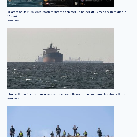
« Haraga Ceuta »: les réseaux commencent à déplacer un nouvel afflux massif d'immigrés le
15 août
5 août 2026
L'Iran et Oman finalisent un accord sur une nouvelle route maritime dans le détroit d'Ormuz
5 août 2026