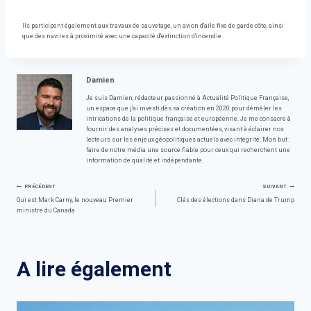
Ils participent également aux travaux de sauvetage, un avion d'aile fixe de garde-côte, ainsi
que des navires à proximité avec une capacité d'extinction d'incendie.
Damien
Je suis Damien, rédacteur passionné à Actualité Politique Française,
un espace que j'ai investi dès sa création en 2020 pour démêler les
intrications de la politique française et européenne. Je me consacre à
fournir des analyses précises et documentées, visant à éclairer nos
lecteurs sur les enjeux géopolitiques actuels avec intégrité. Mon but :
faire de notre média une source fiable pour ceux qui recherchent une
information de qualité et indépendante.
Navigation
PRÉCÉDENT
SUIVANT
Qui est Mark Carny, le nouveau Premier
Clés des élections dans Diana de Trump
ministre du Canada
de
l’article
A lire également