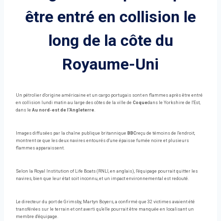
être entré en collision le
long de la côte du
Royaume-Uni
Un pétrolier d'origine américaine et un cargo portugais sont en flammes après être entré
en collision lundi matin au large des côtes de la ville de
Coque
dans le Yorkshire de l'Est,
dans le
Au nord-est de l'Angleterre
.
Images diffusées par la chaîne publique britannique
BBC
reçu de témoins de l'endroit,
montrent ce que les deux navires entourés d'une épaisse fumée noire et plusieurs
flammes apparaissent.
Selon la Royal Institution of Life Boats (RNLI, en anglais), l'équipage pourrait quitter les
navires, bien que leur état soit inconnu, et un impact environnemental est redouté.
Le directeur du port de Grimsby, Martyn Boyers, a confirmé que 32 victimes avaient été
transférées sur le terrain et ont averti qu'elle pourrait être manquée en localisant un
membre d'équipage.