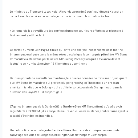
Le ministre du Transport Labor, Heidi Alexander, a exprimé son inquiétude à X et est en
contact avec les services de sauvetage pour voir comment la situation évolue.
« Je remercie les travailleurs des services d'urgence pour leurs efforts pour répondre à
l'événement », a-t-il déclaré.
Le portail numérique
Navy Lookout,
qui offre une analyse indépendante de la marine
britannique, expliquée dans le même réseau social que la compagnie pétrolière MV Stena
Immaculate a été battue par le navire MV Solong Bornery lorsqu'il a été ancré devant
l'estuaire de Humber, à environ 16 kilomètres du continent.
D'autres portails de surveillance maritime, tels que les données de trafic marin, indiquent
que MV Stena Immaculate, qui provient du port grec d'Agioi Theodoroi, a un drapeau
américain tandis que le Solong – qui a quitté le port écossais de Grangemouth dans la
direction des Pays-Bas – il est portugais.
L'Agence britannique de la Garde côtière
Garde-côtes HM
Il a confirmé qu'après avoir
reçu l'alerte à 09:48 GMT, il a envoyé plusieurs véhicules d'assistance, dont certains ayant la
capacité d'éteindre les incendies.
Un hélicoptère de sauvetage du
Garde côtière
Humberside ainsi que des canots de
sauvetage des villes de Skegness, Bridlington, Maplethorpe et Cleethorpes.