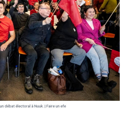
un débat électoral à Nuuk.
|
Faire un efe