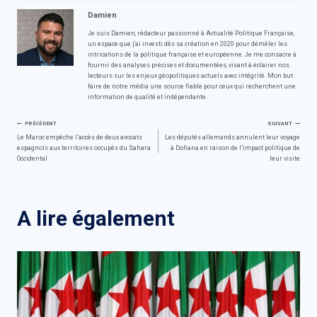
Damien
Je suis Damien, rédacteur passionné à Actualité Politique Française,
un espace que j'ai investi dès sa création en 2020 pour démêler les
intrications de la politique française et européenne. Je me consacre à
fournir des analyses précises et documentées, visant à éclairer nos
lecteurs sur les enjeux géopolitiques actuels avec intégrité. Mon but :
faire de notre média une source fiable pour ceux qui recherchent une
information de qualité et indépendante.
Navigation
PRÉCÉDENT
SUIVANT
Le Maroc empêche l’accès de deux avocats
Les députés allemands annulent leur voyage
espagnols aux territoires occupés du Sahara
à Doñana en raison de l’impact politique de
de
Occidental
leur visite
l’article
A lire également