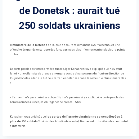
de Donetsk : aurait tué
250 soldats ukrainiens
Il
ministère de la Défense
de Russie a assuré ce dimanche avoir fait échouer une
offensive de grande envergure des forces armées ukrainiennes contre plusieurs points
du front.
Le porte-parole des forces armées russes, Igor Konashenkov, a expliqué que Kiev avait
lancé « une offensive de grande envergure contre cinq secteurs du front en direction de
Ioujno-Donetsk » dans le but de « percer les défenses dans le secteur le plus vulnérable ».
«
« L’ennemi n’a pas atteint ses objectifs, il n’a pas réussi », a expliqué le porte-parole des
Forces armées russes, selon l’agence de presse TASS.
Konashenkov a précisé que
les pertes de l’armée ukrainienne se sont élevées à
plus de 250 soldats
51 véhicules blindés de combat, 16 chars et trois véhicules de combat
d’infanterie.