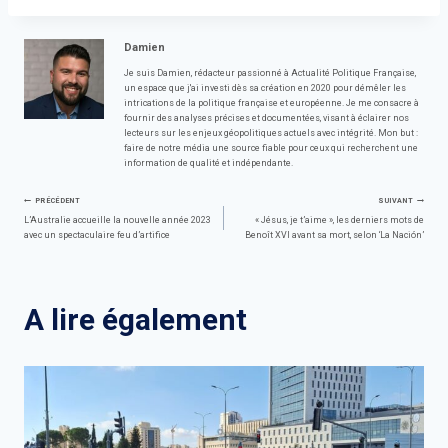
Damien
Je suis Damien, rédacteur passionné à Actualité Politique Française,
un espace que j'ai investi dès sa création en 2020 pour démêler les
intrications de la politique française et européenne. Je me consacre à
fournir des analyses précises et documentées, visant à éclairer nos
lecteurs sur les enjeux géopolitiques actuels avec intégrité. Mon but :
faire de notre média une source fiable pour ceux qui recherchent une
information de qualité et indépendante.
Navigation
PRÉCÉDENT
SUIVANT
L’Australie accueille la nouvelle année 2023
« Jésus, je t’aime », les derniers mots de
avec un spectaculaire feu d’artifice
Benoît XVI avant sa mort, selon ‘La Nación’
de
l’article
A lire également