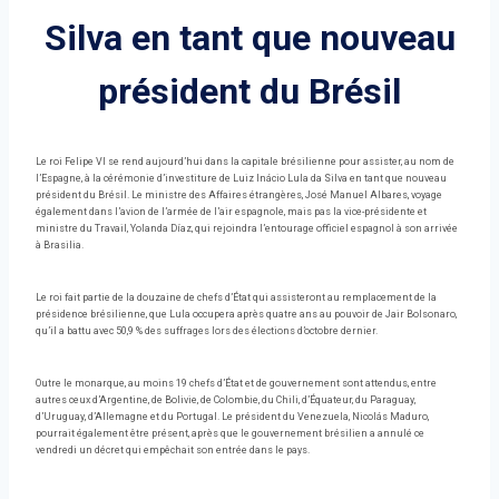
Silva en tant que nouveau
président du Brésil
Le roi Felipe VI se rend aujourd’hui dans la capitale brésilienne pour assister, au nom de
l’Espagne, à la cérémonie d’investiture de Luiz Inácio Lula da Silva en tant que nouveau
président du Brésil. Le ministre des Affaires étrangères, José Manuel Albares, voyage
également dans l’avion de l’armée de l’air espagnole, mais pas la vice-présidente et
ministre du Travail, Yolanda Díaz, qui rejoindra l’entourage officiel espagnol à son arrivée
à Brasilia.
Le roi fait partie de la douzaine de chefs d’État qui assisteront au remplacement de la
présidence brésilienne, que Lula occupera après quatre ans au pouvoir de Jair Bolsonaro,
qu’il a battu avec 50,9 % des suffrages lors des élections d’octobre dernier.
Outre le monarque, au moins 19 chefs d’État et de gouvernement sont attendus, entre
autres ceux d’Argentine, de Bolivie, de Colombie, du Chili, d’Équateur, du Paraguay,
d’Uruguay, d’Allemagne et du Portugal. Le président du Venezuela, Nicolás Maduro,
pourrait également être présent, après que le gouvernement brésilien a annulé ce
vendredi un décret qui empêchait son entrée dans le pays.