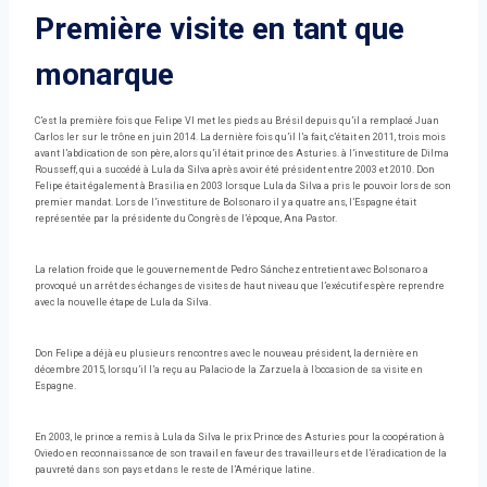
Première visite en tant que
monarque
C’est la première fois que Felipe VI met les pieds au Brésil depuis qu’il a remplacé Juan
Carlos Ier sur le trône en juin 2014. La dernière fois qu’il l’a fait, c’était en 2011, trois mois
avant l’abdication de son père, alors qu’il était prince des Asturies. à l’investiture de Dilma
Rousseff, qui a succédé à Lula da Silva après avoir été président entre 2003 et 2010. Don
Felipe était également à Brasilia en 2003 lorsque Lula da Silva a pris le pouvoir lors de son
premier mandat. Lors de l’investiture de Bolsonaro il y a quatre ans, l’Espagne était
représentée par la présidente du Congrès de l’époque, Ana Pastor.
La relation froide que le gouvernement de Pedro Sánchez entretient avec Bolsonaro a
provoqué un arrêt des échanges de visites de haut niveau que l’exécutif espère reprendre
avec la nouvelle étape de Lula da Silva.
Don Felipe a déjà eu plusieurs rencontres avec le nouveau président, la dernière en
décembre 2015, lorsqu’il l’a reçu au Palacio de la Zarzuela à l’occasion de sa visite en
Espagne.
En 2003, le prince a remis à Lula da Silva le prix Prince des Asturies pour la coopération à
Oviedo en reconnaissance de son travail en faveur des travailleurs et de l’éradication de la
pauvreté dans son pays et dans le reste de l’Amérique latine.