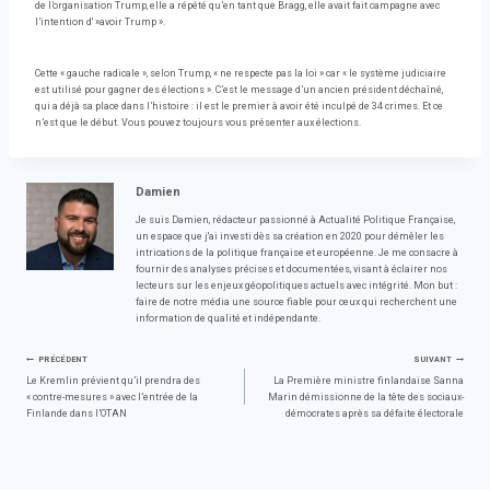
de l’organisation Trump, elle a répété qu’en tant que Bragg, elle avait fait campagne avec
l’intention d' »avoir Trump ».
Cette « gauche radicale », selon Trump, « ne respecte pas la loi » car « le système judiciaire
est utilisé pour gagner des élections ». C’est le message d’un ancien président déchaîné,
qui a déjà sa place dans l’histoire : il est le premier à avoir été inculpé de 34 crimes. Et ce
n’est que le début. Vous pouvez toujours vous présenter aux élections.
Damien
Je suis Damien, rédacteur passionné à Actualité Politique Française,
un espace que j'ai investi dès sa création en 2020 pour démêler les
intrications de la politique française et européenne. Je me consacre à
fournir des analyses précises et documentées, visant à éclairer nos
lecteurs sur les enjeux géopolitiques actuels avec intégrité. Mon but :
faire de notre média une source fiable pour ceux qui recherchent une
information de qualité et indépendante.
Navigation
PRÉCÉDENT
SUIVANT
Le Kremlin prévient qu’il prendra des
La Première ministre finlandaise Sanna
« contre-mesures » avec l’entrée de la
Marin démissionne de la tête des sociaux-
de
Finlande dans l’OTAN
démocrates après sa défaite électorale
l’article