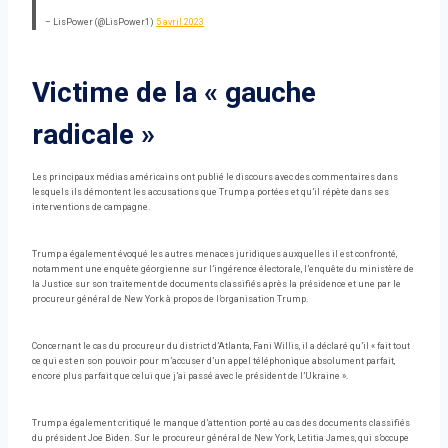
– LisPower (@LisPower1)
5 avril 2023
Victime de la « gauche
radicale »
Les principaux médias américains ont publié le discours avec des commentaires dans
lesquels ils démontent les accusations que Trump a portées et qu’il répète dans ses
interventions de campagne.
Trump a également évoqué les autres menaces juridiques auxquelles il est confronté,
notamment une enquête géorgienne sur l’ingérence électorale, l’enquête du ministère de
la Justice sur son traitement de documents classifiés après la présidence et une par le
procureur général de New York à propos de l’organisation Trump.
Concernant le cas du procureur du district d’Atlanta, Fani Willis, il a déclaré qu’il « fait tout
ce qui est en son pouvoir pour m’accuser d’un appel téléphonique absolument parfait,
encore plus parfait que celui que j’ai passé avec le président de l’Ukraine ».
Trump a également critiqué le manque d’attention porté au cas des documents classifiés
du président Joe Biden. Sur le procureur général de New York, Letitia James, qui s’occupe