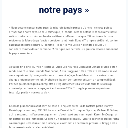
notre pays »
« Nous devons sauver notre pays. Je n’aurais jamais pensé qu’une telle chose puisse
arriver dans notre pays. Le seul crime que j’ai commis est de défendre sans crainte notre
nation contre ceux qui cherchent à la détruire. » Devant quelque 500 partisans dans sa
résidence de Mar-a-Lago, l’ancien président américain Donald Trump s’est défendu contre
l’accusation portée contre lui comme il le sait le mieux : s’en prendre à ceux qu’il
considère comme des ennemis de l’Amérique, ses détracteurs, qui son procès emmènent
le pays « en enfer ».
C’était la fin d’une journée historique. Quelques heures auparavant, Donald Trump s’était
rendu devant le procureur de Manhattan, Alvin Bragg, avait été arrêté et après avoir relevé
ses empreintes digitales, avait comparu devant le juge Juan Merchán. Il a entendu les
charges retenues contre lui : 34 chefs de faux en écriture constituant un complot illégal.
Par des paiements qu’il a enregistrés irrégulièrement, il a tenté de faire taire ceux qui
auraient pu nuire à sa campagne électorale en 2016. Trump, le premier ex-président
inculpé, a plaidé « non coupable ».
Le cas le plus connu ayant servi de base à l’enquête est celui de l’actrice porno Stormy
Daniels, qui aurait reçu 130 000 dollars de l’avocat de Trump de l’époque, Michael D. Cohen,
qui l’a reconnu. Ils l’accusent également d’avoir payé une mannequin Karen McDougal et
un portier de son immeuble. Ce serait un complot illégal qui visait à cacher ce qui nuirait à
sa campagne. « C’est un crime quiconque le commet », a déclaré le procureur Bragg, après
la comparution de l’ancien président.