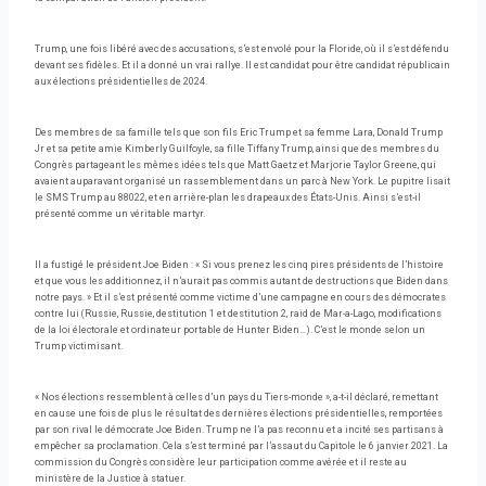
Trump, une fois libéré avec des accusations, s’est envolé pour la Floride, où il s’est défendu
devant ses fidèles. Et il a donné un vrai rallye. Il est candidat pour être candidat républicain
aux élections présidentielles de 2024.
Des membres de sa famille tels que son fils Eric Trump et sa femme Lara, Donald Trump
Jr et sa petite amie Kimberly Guilfoyle, sa fille Tiffany Trump, ainsi que des membres du
Congrès partageant les mêmes idées tels que Matt Gaetz et Marjorie Taylor Greene, qui
avaient auparavant organisé un rassemblement dans un parc à New York. Le pupitre lisait
le SMS Trump au 88022, et en arrière-plan les drapeaux des États-Unis. Ainsi s’est-il
présenté comme un véritable martyr.
Il a fustigé le président Joe Biden : « Si vous prenez les cinq pires présidents de l’histoire
et que vous les additionnez, il n’aurait pas commis autant de destructions que Biden dans
notre pays. » Et il s’est présenté comme victime d’une campagne en cours des démocrates
contre lui (Russie, Russie, destitution 1 et destitution 2, raid de Mar-a-Lago, modifications
de la loi électorale et ordinateur portable de Hunter Biden…). C’est le monde selon un
Trump victimisant.
« Nos élections ressemblent à celles d’un pays du Tiers-monde », a-t-il déclaré, remettant
en cause une fois de plus le résultat des dernières élections présidentielles, remportées
par son rival le démocrate Joe Biden. Trump ne l’a pas reconnu et a incité ses partisans à
empêcher sa proclamation. Cela s’est terminé par l’assaut du Capitole le 6 janvier 2021. La
commission du Congrès considère leur participation comme avérée et il reste au
ministère de la Justice à statuer.