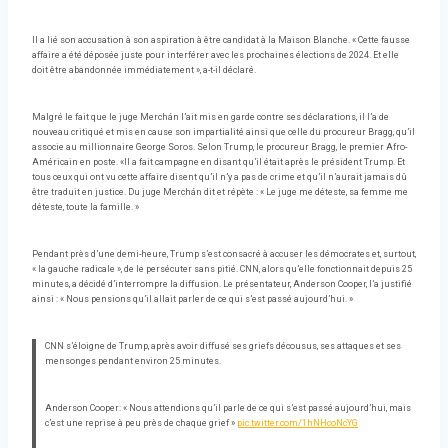
Il a lié son accusation à son aspiration à être candidat à la Maison Blanche. « Cette fausse
affaire a été déposée juste pour interférer avec les prochaines élections de 2024. Et elle
doit être abandonnée immédiatement », a-t-il déclaré.
Malgré le fait que le juge Merchán l’ait mis en garde contre ses déclarations, il l’a de
nouveau critiqué et mis en cause son impartialité ainsi que celle du procureur Bragg, qu’il
associe au millionnaire George Soros. Selon Trump, le procureur Bragg, le premier Afro-
Américain en poste. «Il a fait campagne en disant qu’il était après le président Trump. Et
tous ceux qui ont vu cette affaire disent qu’il n’y a pas de crime et qu’il n’aurait jamais dû
être traduit en justice. Du juge Merchán dit et répète : « Le juge me déteste, sa femme me
déteste, toute la famille. »
Pendant près d’une demi-heure, Trump s’est consacré à accuser les démocrates et, surtout,
« la gauche radicale », de le persécuter sans pitié. CNN, alors qu’elle fonctionnait depuis 25
minutes, a décidé d’interrompre la diffusion. Le présentateur, Anderson Cooper, l’a justifié
ainsi : « Nous pensions qu’il allait parler de ce qui s’est passé aujourd’hui. »
CNN s’éloigne de Trump, après avoir diffusé ses griefs décousus, ses attaques et ses
mensonges pendant environ 25 minutes.
Anderson Cooper: « Nous attendions qu’il parle de ce qui s’est passé aujourd’hui, mais
c’est une reprise à peu près de chaque grief »
pic.twitter.com/1hNHcoNcYG