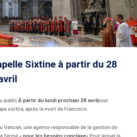
pelle Sixtine à partir du 28
avril
au public
À partir du lundi prochain 28 avril
pour
ape sortira, après la mort de Francisco.
 Vatican, une agence responsable de la gestion de
era fermé «
pour les besoins conclave
« Pour lequel la