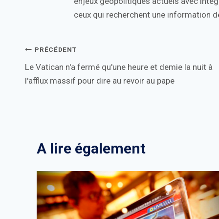
enjeux géopolitiques actuels avec intégr
ceux qui recherchent une information de
Navigation
PRÉCÉDENT
Le Vatican n'a fermé qu'une heure et demie la nuit à
de
l'afflux massif pour dire au revoir au pape
l’article
A lire également