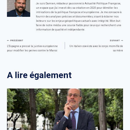
Je suis Damien, rédacteur passionné à Actualité Politique Française,
un espace que j'ai investi dès sa création en 2020 pour démêler les
intrications de la politique française et européenne. Je me consacre à
fournir des analyses précises et documentées, visant à éclairer nos
lecteurs sur les enjeux géopolitiques actuels avec intégrité. Mon but :
faire de notre média une source fiable pour ceux qui recherchent une
information de qualité et indépendante.
Navigation
PRÉCÉDENT
SUIVANT
L'Espagne a pressé la justice européenne
Un italien coexiste avec le corps momifié de
pour modifier les peines contre le Maroc
sa mère
de
l’article
A lire également