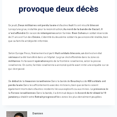
provoque deux décès
Ce jeudi,
Deux militaires ont perdu la vie
et d'autres
huit
Ils ont résulté
blessé
Lorsqu'une grue, installée pour la reconstruction,
Au nord de la bande de Gaza
IL
Il
s'est effondré
En raison de
intempéries
selon l'armée.
Rien Cohen
un soldat réserviste
de 21 ans est l'un des
Décès
; L'identité du deuxième soldat n'a pas encore été révélée, bien
que sa famille ait déjà été informée.
Selon Europa Press, l'événement est parti
Huit soldats blessés
,
un
dont est en état
sérieux
et a été transféré dans un hôpital. La grue s'est effondrée dans la zone où
militaires
Ils faisaient
opérations
près de la frontière israélienne, selon la presse
israélienne. En outre, l'armée israélienne a annoncé qu'elle avait initié une enquête sur ce
qui s'est passé.
De
début
de la
Invasion israélienne
Dans la bande de
Boucle
plus de
400 soldats ont
perdu la vie
Dans les affrontements avec des miliciens, bien que certains soient
également morts dans d'autres incidents liés aux explosifs ou aux mines. Le
présence
de
la
Forces israéliennes
Dans la bande, il a diminué depuis le
Accord de tir élevé le 19
janvier
qui établit votre
Retrait progressif
des zones les plus densément peuplées.
Damien