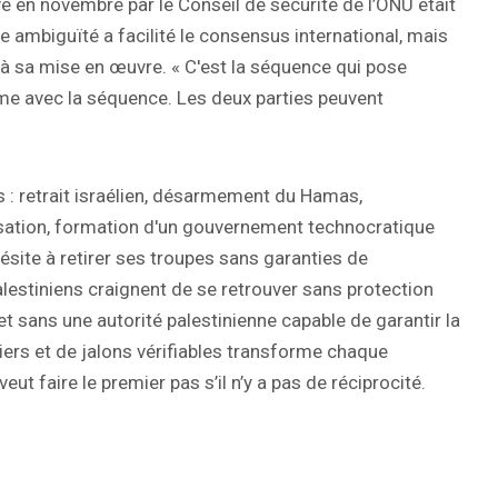
 en novembre par le Conseil de sécurité de l’ONU était
 ambiguïté a facilité le consensus international, mais
e à sa mise en œuvre. « C'est la séquence qui pose
lème avec la séquence. Les deux parties peuvent
 : retrait israélien, désarmement du Hamas,
lisation, formation d'un gouvernement technocratique
hésite à retirer ses troupes sans garanties de
alestiniens craignent de se retrouver sans protection
 et sans une autorité palestinienne capable de garantir la
iers et de jalons vérifiables transforme chaque
eut faire le premier pas s’il n’y a pas de réciprocité.
s désarmer. La question est de savoir quelle forme les