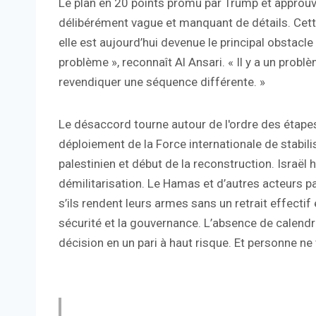
Le plan en 20 points promu par Trump et approuvé
délibérément vague et manquant de détails. Cette
elle est aujourd’hui devenue le principal obstacl
problème », reconnaît Al Ansari. « Il y a un prob
revendiquer une séquence différente. »
Le désaccord tourne autour de l'ordre des étapes
déploiement de la Force internationale de stabi
palestinien et début de la reconstruction. Israël 
démilitarisation. Le Hamas et d’autres acteurs p
s’ils rendent leurs armes sans un retrait effectif
sécurité et la gouvernance. L’absence de calendr
décision en un pari à haut risque. Et personne ne v
La question n’est pas de désarmer ou de ne pa