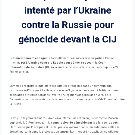
intenté par l’Ukraine
contre la Russie pour
génocide devant la CIJ
La
Gouvernement espagnol
a formellement demandé à devenir partie à l’action
intentée par
L’Ukraine contre la Russie pour génocide devant la Cour
internationale de justice (CIJ)
à la suite de l’invasion de son territoire depuis le 24
février dernier.
Comme l’a rapporté le ministère des Affaires étrangères dans un communiqué,
l’ambassade d’Espagne à La Haye, où siège la CIJ, a présenté ce jeudi à ladite cour une
déclaration d’intervention dans l’affaire « Allégations de génocide en vertu de la
Convention pour la prévention et la répression ». du crime de génocide’ de l’Ukraine contre
la Russie.
Le 26 juin, le gouvernement ukrainien a intenté une action en justice contre Moscou
auprès de la CIJ en invoquant la
commission de génocide par les forces russes.
Étant donné que l’Espagne est un État partie à la convention susmentionnée, « elle a le
droit d’intervenir dans le processus en tant qu’État intéressé », a expliqué les Affaires