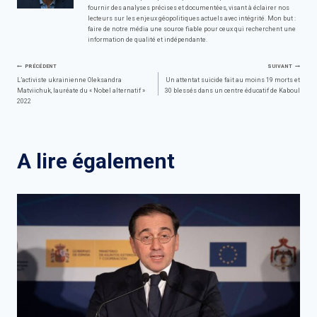
fournir des analyses précises et documentées, visant à éclairer nos
lecteurs sur les enjeux géopolitiques actuels avec intégrité. Mon but :
faire de notre média une source fiable pour ceux qui recherchent une
information de qualité et indépendante.
Navigation
PRÉCÉDENT
SUIVANT
L’activiste ukrainienne Oleksandra
Un attentat suicide fait au moins 19 morts et
Matviichuk, lauréate du « Nobel alternatif »
30 blessés dans un centre éducatif de Kaboul
de
2022
l’article
A lire également