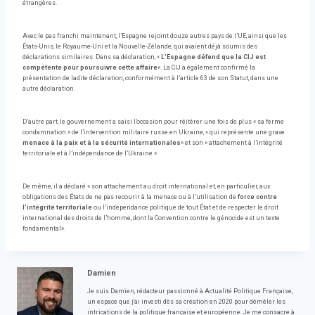
étrangères.
Avec le pas franchi maintenant, l’Espagne rejoint douze autres pays de l’UE, ainsi que les
États-Unis, le Royaume-Uni et la Nouvelle-Zélande, qui avaient déjà soumis des
déclarations similaires. Dans sa déclaration, «
L’Espagne défend que la CIJ est
compétente pour poursuivre cette affaire
«. La CIJ a également confirmé la
présentation de ladite déclaration, conformément à l’article 63 de son Statut, dans une
autre déclaration.
D’autre part, le gouvernement a saisi l’occasion pour réitérer une fois de plus « sa ferme
condamnation » de l’intervention militaire russe en Ukraine, « qui représente une grave
menace à la paix et à la sécurité internationales
» et son « attachement à l’intégrité
territoriale et à l’indépendance de l’Ukraine ».
De même, il a déclaré « son attachement au droit international et, en particulier, aux
obligations des États de ne pas recourir à la menace ou à l’utilisation de
force contre
l’intégrité territoriale
ou l’indépendance politique de tout État et de respecter le droit
international des droits de l’homme, dont la Convention contre le génocide est un texte
fondamental».
Damien
Je suis Damien, rédacteur passionné à Actualité Politique Française,
un espace que j'ai investi dès sa création en 2020 pour démêler les
intrications de la politique française et européenne. Je me consacre à