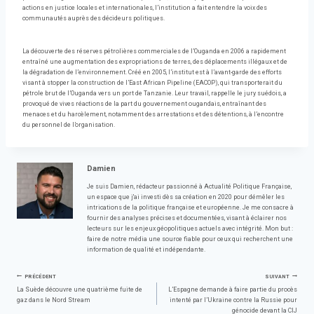
actions en justice locales et internationales, l’institution a fait entendre la voix des
communautés auprès des décideurs politiques.
La découverte des réserves pétrolières commerciales de l’Ouganda en 2006 a rapidement
entraîné une augmentation des expropriations de terres, des déplacements illégaux et de
la dégradation de l’environnement. Créé en 2005, l’institut est à l’avant-garde des efforts
visant à stopper la construction de l’East African Pipeline (EACOP), qui transporterait du
pétrole brut de l’Ouganda vers un port de Tanzanie. Leur travail, rappelle le jury suédois, a
provoqué de vives réactions de la part du gouvernement ougandais, entraînant des
menaces et du harcèlement, notamment des arrestations et des détentions, à l’encontre
du personnel de l’organisation.
Damien
Je suis Damien, rédacteur passionné à Actualité Politique Française,
un espace que j'ai investi dès sa création en 2020 pour démêler les
intrications de la politique française et européenne. Je me consacre à
fournir des analyses précises et documentées, visant à éclairer nos
lecteurs sur les enjeux géopolitiques actuels avec intégrité. Mon but :
faire de notre média une source fiable pour ceux qui recherchent une
information de qualité et indépendante.
Navigation
PRÉCÉDENT
SUIVANT
La Suède découvre une quatrième fuite de
L’Espagne demande à faire partie du procès
gaz dans le Nord Stream
intenté par l’Ukraine contre la Russie pour
génocide devant la CIJ