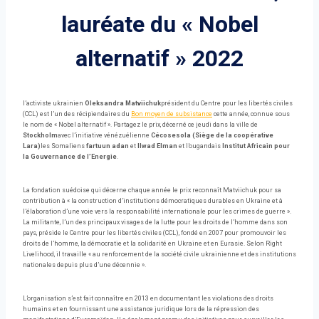
lauréate du « Nobel
alternatif » 2022
l’activiste ukrainien
Oleksandra Matviichuk
président du Centre pour les libertés civiles
(CCL) est l’un des récipiendaires du
Bon moyen de subsistance
cette année, connue sous
le nom de « Nobel alternatif ». Partagez le prix, décerné ce jeudi dans la ville de
Stockholm
avec l’initiative vénézuélienne
Cécosesola
(Siège de la coopérative
Lara)
les Somaliens
fartuun adan
et
Ilwad Elman
et l’ougandais
Institut Africain pour
la Gouvernance de l’Energie
.
La fondation suédoise qui décerne chaque année le prix reconnaît Matviichuk pour sa
contribution à « la construction d’institutions démocratiques durables en Ukraine et à
l’élaboration d’une voie vers la responsabilité internationale pour les crimes de guerre ».
La militante, l’un des principaux visages de la lutte pour les droits de l’homme dans son
pays, préside le Centre pour les libertés civiles (CCL), fondé en 2007 pour promouvoir les
droits de l’homme, la démocratie et la solidarité en Ukraine et en Eurasie. Selon Right
Livelihood, il travaille « au renforcement de la société civile ukrainienne et des institutions
nationales depuis plus d’une décennie ».
L’organisation s’est fait connaître en 2013 en documentant les violations des droits
humains et en fournissant une assistance juridique lors de la répression des