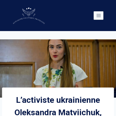
Skip
to
content
L’activiste ukrainienne
Oleksandra Matviichuk,