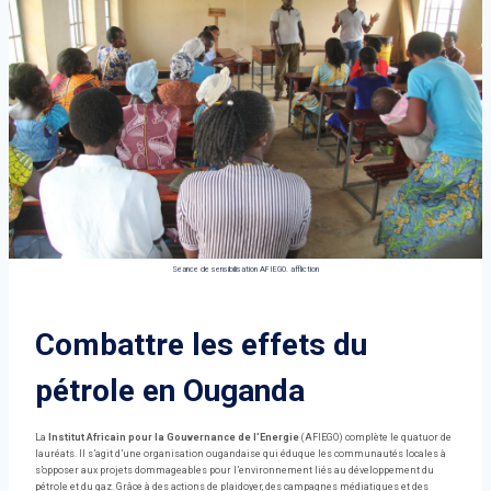
Séance de sensibilisation AFIEGO.
affliction
Combattre les effets du
pétrole en Ouganda
La
Institut Africain pour la Gouvernance de l’Energie
(AFIEGO) complète le quatuor de
lauréats. Il s’agit d’une organisation ougandaise qui éduque les communautés locales à
s’opposer aux projets dommageables pour l’environnement liés au développement du
pétrole et du gaz. Grâce à des actions de plaidoyer, des campagnes médiatiques et des