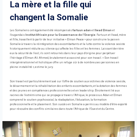
La mère et la fille qui
changent la Somalie
Les Somaliens ont également été récompensés
fartuun adan
et
Ilwad Elman
et
l’ougandais
Institut Africain pour la Gouvernance de l’Energie
. Fartuun et Ilwad, mère
et fille, travaillent à partir de leur initiative « Elman Peace » pour construire la paix en
Somalie à travers la réintégration des ex-combattants et la lutte contre la violence sexiste
historiquement réduite au silence qui affecte les filles et les femmes. Laissant derrière
eux la sécurité de l’exil, ils sont retournés dans leur pays d’origine pour perpétuer
l’héritage d’Elman Ali Ahmed, brutalement assassiné pour son travail. « Son travail
intergénérationnel et holistique offre un refuge sûr à de nombreuses personnes en
pleine instabilité », estime le jury.
Son travail est particulièrement axé sur l’offre de soutien aux victimes de violence sexiste,
le désarmement et la réhabilitation des enfants ex-combattants, et la dotation des femmes
et des jeunes en compétences professionnelles et en leadership. Étroitement lié aux
racines de l’extrémisme qui se propage à travers l’Afrique, le processus Adan et Elman
comprend le soutien psychosocial, la réadaptation, l’éducation, la formation
professionnelle et le placement. Son succès en Somalie a permis au modèle d’être exporté
pour résoudre des conflits similaires dans toute l’Afrique de l’Ouest et du Centre.