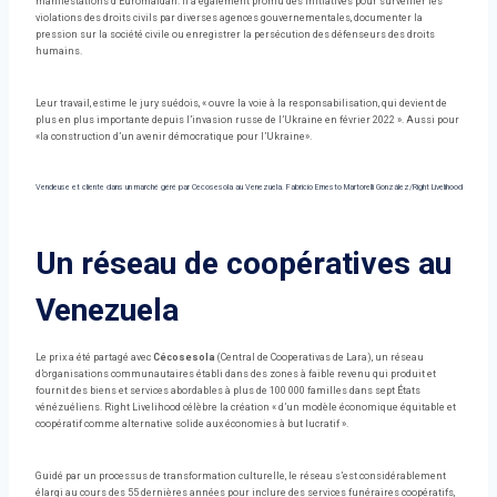
manifestations d’Euromaïdan. Il a également promu des initiatives pour surveiller les
violations des droits civils par diverses agences gouvernementales, documenter la
pression sur la société civile ou enregistrer la persécution des défenseurs des droits
humains.
Leur travail, estime le jury suédois, « ouvre la voie à la responsabilisation, qui devient de
plus en plus importante depuis l’invasion russe de l’Ukraine en février 2022 ». Aussi pour
«la construction d’un avenir démocratique pour l’Ukraine».
Vendeuse et cliente dans un marché géré par Cecosesola au Venezuela.
Fabricio Ernesto Martorelli González/Right Livelihood
Un réseau de coopératives au
Venezuela
Le prix a été partagé avec
Cécosesola
(Central de Cooperativas de Lara), un réseau
d’organisations communautaires établi dans des zones à faible revenu qui produit et
fournit des biens et services abordables à plus de 100 000 familles dans sept États
vénézuéliens. Right Livelihood célèbre la création « d’un modèle économique équitable et
coopératif comme alternative solide aux économies à but lucratif ».
Guidé par un processus de transformation culturelle, le réseau s’est considérablement
élargi au cours des 55 dernières années pour inclure des services funéraires coopératifs,