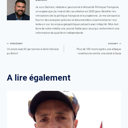
Je suis Damien, rédacteur passionné à Actualité Politique Française,
un espace que j'ai investi dès sa création en 2020 pour démêler les
intrications de la politique française et européenne. Je me consacre à
fournir des analyses précises et documentées, visant à éclairer nos
lecteurs sur les enjeux géopolitiques actuels avec intégrité. Mon but :
faire de notre média une source fiable pour ceux qui recherchent une
information de qualité et indépendante.
Navigation
PRÉCÉDENT
SUIVANT
Un avion avec 62 personnes à bord s'écrase
Plus de 100 morts après une attaque
au Brésil
israélienne contre une école à Gaza
de
l’article
A lire également