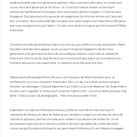
professionnelle avec son partenaire polonais. Nous sommes allés dans un restaurant
russe, mais c'est parce que je l'ai choisi. Là, il a dit qu'il était à moitié russe et qu'il
connaissait parfaitement la langue, mais nous avons parlé en anglais « Il connaissait
l'espagnol. C'est pourquoi et à cause de son apparence, j'ai dit à ma femme qu'il pourrait
être un espion. Nous avons été figés lorsque nous avons appris qu'il avait été arrêté parce
que nous soupçonnions qu'il était « , l'un des nous disent les gens qui ont rencontré Pablo
à Varsovie.
L'histoire coïncide généralement dans tous les cas, qui préfèrent rester anonymes. Pablo
González semblait bien gagner sa vie, puisqu'il disposait d'appareils de dernière
génération, à tel point que certains de ses collègues étaient surpris de sa solvabilité
financière. C'est le cas de Jaap Arriens, qu'il a rencontré peu avant son arrestation à la
frontière polonaise, mais avant cela, ils s'étaient vus à Varsovie et à Kiev.
S'adressant à Associated Press, Arriens s'est souvenu de Pablo González pour sa
confiance en lui et ses manières machistes. Dans un bar, il a enlevé sa chemise pour
montrer ses tatouages. Il ajoute également qu'il était surpris de dépenser de l'argent dans
les bars sans regarder le zloty et qu'il respirait l'optimisme : « La vie est belle, presque trop
belle ». Cela a surpris le photographe : « Non
free-lance
a cette vision.
Cependant, son épouse, Oihana Goiriena, a justifié les transferts mensuels qu'ils
recevaient de Moscou du père de Pablo, ce qui semblait suspect aux services de sécurité
intérieure polonais, comme une aide pour subvenir aux besoins de la famille. Ils ne
considéraient pas non plus comme justifié le fait qu'il possédait des cartes de crédit
russes, ce que González attribuait à son père vivant à Moscou et à ses fréquents voyages.