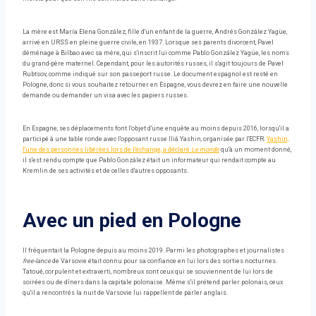
La mère est María Elena González, fille d'un enfant de la guerre, Andrés González Yagüe,
arrivé en URSS en pleine guerre civile, en 1937. Lorsque ses parents divorcent, Pavel
déménage à Bilbao avec sa mère, qui s'inscrit lui comme Pablo González Yagüe, les noms
du grand-père maternel. Cependant, pour les autorités russes, il s'agit toujours de Pavel
Rubtsov, comme indiqué sur son passeport russe. Le document espagnol est resté en
Pologne, donc si vous souhaitez retourner en Espagne, vous devrez en faire une nouvelle
demande ou demander un visa avec les papiers russes.
En Espagne, ses déplacements font l'objet d'une enquête au moins depuis 2016, lorsqu'il a
participé à une table ronde avec l'opposant russe Iliá Yashin, organisée par l'ECFR.
Yashin,
l'une des personnes libérées lors de l'échange, a déclaré
Le monde
qu'à un moment donné,
il s'est rendu compte que Pablo González était un informateur qui rendait compte au
Kremlin de ses activités et de celles d'autres opposants.
Avec un pied en Pologne
Il fréquentait la Pologne depuis au moins 2019. Parmi les photographes et journalistes
free-lance
de Varsovie était connu pour sa confiance en lui lors des sorties nocturnes.
Tatoué, corpulent et extraverti, nombreux sont ceux qui se souviennent de lui lors de
soirées ou de dîners dans la capitale polonaise. Même s'il prétend parler polonais, ceux
qu'il a rencontrés la nuit de Varsovie lui rappellent de parler anglais.