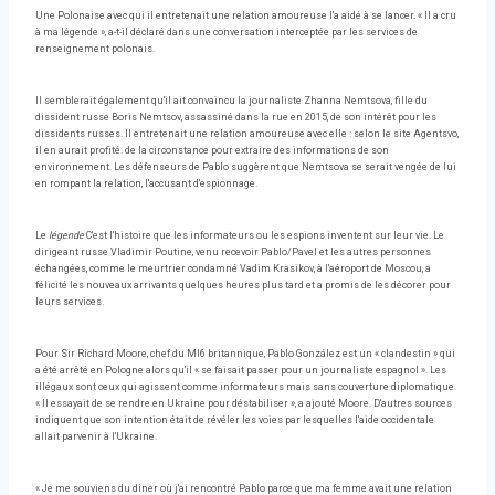
Une Polonaise avec qui il entretenait une relation amoureuse l'a aidé à se lancer. « Il a cru
à ma légende », a-t-il déclaré dans une conversation interceptée par les services de
renseignement polonais.
Il semblerait également qu'il ait convaincu la journaliste Zhanna Nemtsova, fille du
dissident russe Boris Nemtsov, assassiné dans la rue en 2015, de son intérêt pour les
dissidents russes. Il entretenait une relation amoureuse avec elle : selon le site Agentsvo,
il en aurait profité. de la circonstance pour extraire des informations de son
environnement. Les défenseurs de Pablo suggèrent que Nemtsova se serait vengée de lui
en rompant la relation, l'accusant d'espionnage.
Le
légende
C'est l'histoire que les informateurs ou les espions inventent sur leur vie. Le
dirigeant russe Vladimir Poutine, venu recevoir Pablo/Pavel et les autres personnes
échangées, comme le meurtrier condamné Vadim Krasikov, à l'aéroport de Moscou, a
félicité les nouveaux arrivants quelques heures plus tard et a promis de les décorer pour
leurs services.
Pour Sir Richard Moore, chef du MI6 britannique, Pablo González est un « clandestin » qui
a été arrêté en Pologne alors qu'il « se faisait passer pour un journaliste espagnol ». Les
illégaux sont ceux qui agissent comme informateurs mais sans couverture diplomatique.
« Il essayait de se rendre en Ukraine pour déstabiliser », a ajouté Moore. D'autres sources
indiquent que son intention était de révéler les voies par lesquelles l'aide occidentale
allait parvenir à l'Ukraine.
« Je me souviens du dîner où j'ai rencontré Pablo parce que ma femme avait une relation