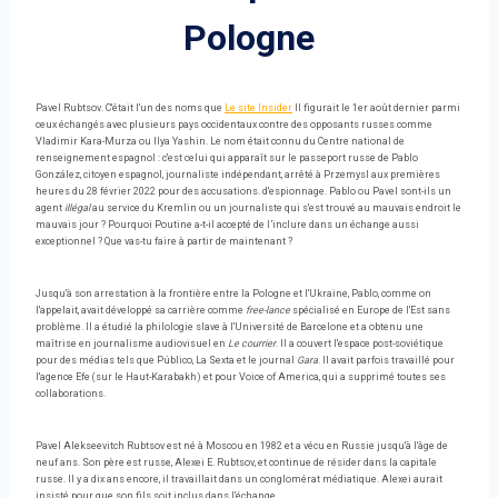
Pologne
Pavel Rubtsov. C'était l'un des noms que
Le site Insider
Il figurait le 1er août dernier parmi
ceux échangés avec plusieurs pays occidentaux contre des opposants russes comme
Vladimir Kara-Murza ou Ilya Yashin. Le nom était connu du Centre national de
renseignement espagnol : c'est celui qui apparaît sur le passeport russe de Pablo
González, citoyen espagnol, journaliste indépendant, arrêté à Przemysl aux premières
heures du 28 février 2022 pour des accusations. d'espionnage. Pablo ou Pavel sont-ils un
agent
illégal
au service du Kremlin ou un journaliste qui s'est trouvé au mauvais endroit le
mauvais jour ? Pourquoi Poutine a-t-il accepté de l’inclure dans un échange aussi
exceptionnel ? Que vas-tu faire à partir de maintenant ?
Jusqu'à son arrestation à la frontière entre la Pologne et l'Ukraine, Pablo, comme on
l'appelait, avait développé sa carrière comme
free-lance
spécialisé en Europe de l'Est sans
problème. Il a étudié la philologie slave à l'Université de Barcelone et a obtenu une
maîtrise en journalisme audiovisuel en
Le courrier
. Il a couvert l'espace post-soviétique
pour des médias tels que Público, La Sexta et le journal
Gara
. Il avait parfois travaillé pour
l'agence Efe (sur le Haut-Karabakh) et pour Voice of America, qui a supprimé toutes ses
collaborations.
Pavel Alekseevitch Rubtsov est né à Moscou en 1982 et a vécu en Russie jusqu'à l'âge de
neuf ans. Son père est russe, Alexei E. Rubtsov, et continue de résider dans la capitale
russe. Il y a dix ans encore, il travaillait dans un conglomérat médiatique. Alexei aurait
insisté pour que son fils soit inclus dans l'échange.