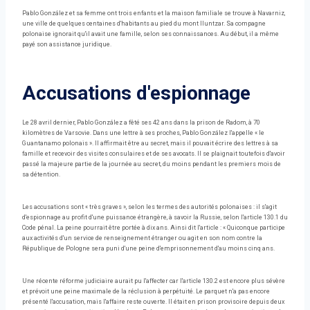
Pablo González et sa femme ont trois enfants et la maison familiale se trouve à Navarniz,
une ville de quelques centaines d'habitants au pied du mont Iluntzar. Sa compagne
polonaise ignorait qu'il avait une famille, selon ses connaissances. Au début, il a même
payé son assistance juridique.
Accusations d'espionnage
Le 28 avril dernier, Pablo González a fêté ses 42 ans dans la prison de Radom, à 70
kilomètres de Varsovie. Dans une lettre à ses proches, Pablo González l'appelle « le
Guantanamo polonais ». Il affirmait être au secret, mais il pouvait écrire des lettres à sa
famille et recevoir des visites consulaires et de ses avocats. Il se plaignait toutefois d'avoir
passé la majeure partie de la journée au secret, du moins pendant les premiers mois de
sa détention.
Les accusations sont « très graves », selon les termes des autorités polonaises : il s'agit
d'espionnage au profit d'une puissance étrangère, à savoir la Russie, selon l'article 130.1 du
Code pénal. La peine pourrait être portée à dix ans. Ainsi dit l'article : « Quiconque participe
aux activités d'un service de renseignement étranger ou agit en son nom contre la
République de Pologne sera puni d'une peine d'emprisonnement d'au moins cinq ans.
Une récente réforme judiciaire aurait pu l'affecter car l'article 130.2 est encore plus sévère
et prévoit une peine maximale de la réclusion à perpétuité. Le parquet n'a pas encore
présenté l'accusation, mais l'affaire reste ouverte. Il était en prison provisoire depuis deux