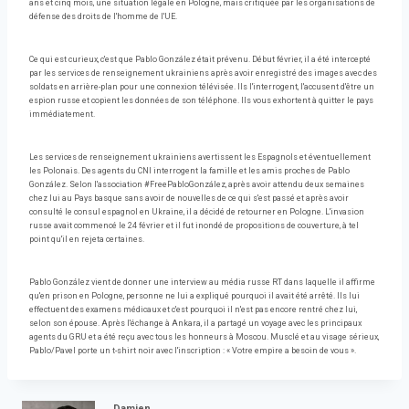
ans et cinq mois, une situation légale en Pologne, mais critiquée par les organisations de
défense des droits de l'homme de l'UE.
Ce qui est curieux, c'est que Pablo González était prévenu. Début février, il a été intercepté
par les services de renseignement ukrainiens après avoir enregistré des images avec des
soldats en arrière-plan pour une connexion télévisée. Ils l'interrogent, l'accusent d'être un
espion russe et copient les données de son téléphone. Ils vous exhortent à quitter le pays
immédiatement.
Les services de renseignement ukrainiens avertissent les Espagnols et éventuellement
les Polonais. Des agents du CNI interrogent la famille et les amis proches de Pablo
González. Selon l'association #FreePabloGonzález, après avoir attendu deux semaines
chez lui au Pays basque sans avoir de nouvelles de ce qui s'est passé et après avoir
consulté le consul espagnol en Ukraine, il a décidé de retourner en Pologne. L'invasion
russe avait commencé le 24 février et il fut inondé de propositions de couverture, à tel
point qu'il en rejeta certaines.
Pablo González vient de donner une interview au média russe RT dans laquelle il affirme
qu'en prison en Pologne, personne ne lui a expliqué pourquoi il avait été arrêté. Ils lui
effectuent des examens médicaux et c'est pourquoi il n'est pas encore rentré chez lui,
selon son épouse. Après l'échange à Ankara, il a partagé un voyage avec les principaux
agents du GRU et a été reçu avec tous les honneurs à Moscou. Musclé et au visage sérieux,
Pablo/Pavel porte un t-shirt noir avec l'inscription : « Votre empire a besoin de vous ».
Damien