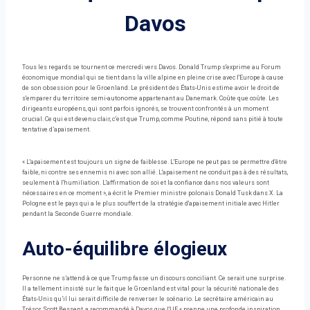
Davos
Tous les regards se tournent ce mercredi vers Davos. Donald Trump s'exprime au Forum
économique mondial qui se tient dans la ville alpine en pleine crise avec l'Europe à cause
de son obsession pour le Groenland. Le président des États-Unis estime avoir le droit de
s'emparer du territoire semi-autonome appartenant au Danemark. Coûte que coûte. Les
dirigeants européens, qui sont parfois ignorés, se trouvent confrontés à un moment
crucial. Ce qui est devenu clair, c’est que Trump, comme Poutine, répond sans pitié à toute
tentative d’apaisement.
« L'apaisement est toujours un signe de faiblesse. L'Europe ne peut pas se permettre d'être
faible, ni contre ses ennemis ni avec son allié. L'apaisement ne conduit pas à des résultats,
seulement à l'humiliation. L'affirmation de soi et la confiance dans nos valeurs sont
nécessaires en ce moment », a écrit le Premier ministre polonais Donald Tusk dans X. La
Pologne est le pays qui a le plus souffert de la stratégie d'apaisement initiale avec Hitler
pendant la Seconde Guerre mondiale.
Auto-équilibre élogieux
Personne ne s’attend à ce que Trump fasse un discours conciliant. Ce serait une surprise.
Il a tellement insisté sur le fait que le Groenland est vital pour la sécurité nationale des
États-Unis qu’il lui serait difficile de renverser le scénario. Le secrétaire américain au
Trésor, Scott Bessent, a recommandé à Davos que l'UE « prenne une profonde inspiration,