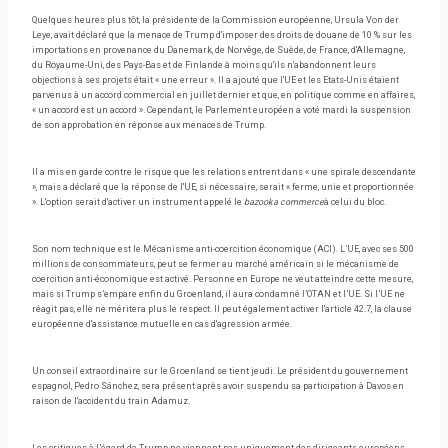
Quelques heures plus tôt, la présidente de la Commission européenne, Ursula Von der
Leye, avait déclaré que la menace de Trump d'imposer des droits de douane de 10 % sur les
importations en provenance du Danemark, de Norvège, de Suède, de France, d'Allemagne,
du Royaume-Uni, des Pays-Bas et de Finlande à moins qu'ils n'abandonnent leurs
objections à ses projets était « une erreur ». Il a ajouté que l'UE et les Etats-Unis étaient
parvenus à un accord commercial en juillet dernier et que, en politique comme en affaires,
« un accord est un accord ». Cependant, le Parlement européen a voté mardi la suspension
de son approbation en réponse aux menaces de Trump.
Il a mis en garde contre le risque que les relations entrent dans « une spirale descendante
», mais a déclaré que la réponse de l'UE, si nécessaire, serait « ferme, unie et proportionnée
». L'option serait d'activer un instrument appelé le
bazooka
commerce
à celui du bloc.
Son nom technique est le Mécanisme anti-coercition économique (ACI). L’UE, avec ses 500
millions de consommateurs, peut se fermer au marché américain si le mécanisme de
coercition anti-économique est activé. Personne en Europe ne veut atteindre cette mesure,
mais si Trump s’empare enfin du Groenland, il aura condamné l’OTAN et l’UE. Si l’UE ne
réagit pas, elle ne méritera plus le respect. Il peut également activer l'article 42.7, la clause
européenne d'assistance mutuelle en cas d'agression armée.
Un conseil extraordinaire sur le Groenland se tient jeudi. Le président du gouvernement
espagnol, Pedro Sánchez, sera présent après avoir suspendu sa participation à Davos en
raison de l'accident du train Adamuz.