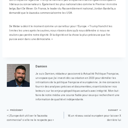
Les critiques à l’égard de Trump ne viennent pas uniquement des dirigeants européens
libéraux ou conservateurs. Également les plus nationalistes comme le Premier ministre
belge, Bart De Wever. En France, le leader du Rassemblement national, Jordan Bardella, a
demandé que le
bazooka commercial
contre les USA.
De Weber a décrit le moment comme un carrefour pour l’Europe. « Trump franchit les
limites les unes après les autres, nous n'avons donc qu'à nous défendre si nous ne
voulons pas perdre notre dignité. Et la dignité est la chose la plus précieuse que l'on
puisse avoir dans une démocratie. »
Damien
Je suis Damien, rédacteur passionné à Actualité Politique Française,
un espace que j'ai investi dès sa création en 2020 pour démêler les
intrications de la politique française et européenne. Je me consacre à
fournir des analyses précises et documentées, visant à éclairer nos
lecteurs sur les enjeux géopolitiques actuels avec intégrité. Mon but :
faire de notre média une source fiable pour ceux qui recherchent une
information de qualité et indépendante.
Navigation
PRÉCÉDENT
SUIVANT
« L'Europe doit utiliser le 'bazooka
W, un réseau social européen pour laisser X
commercial' si elle ne le respecte pas »
derrière lui
de