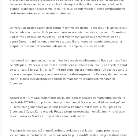
laisse les choses se résoudre et exclue toute représailles ». Il a insisté sur le fait que la
grande île arctique « est essentielle pour le bouclier anti-missile ».
Dôme doré
mécanisme
de défense contre les missiles intercontinentaux.
Ce mardi, un an après avoir prêté serment comme président, il a dressé un bilan tout à fait
élogieux de son mandat. Il n’a pas voulu révéler son intention de s’emparer du Groenland.
« Tu verras. » Dans le même temps, il s'est montré confiant dans les conversations qu'il
aura à Davos. Il a même rendu service à ceux qu’il a renvoyés de l’administration, car la
plupart d’entre eux ont désormais de meilleurs emplois. Et ainsi de suite.
Il a inversé la migration pour la première fois depuis des décennies. « Nous sommes fiers
de l'attaque au Venezuela, contre les installations nucléaires en Iran… », a-t-il déclaré avant
de partir pour l'Europe. Et il a réaffirmé qu'il avait réussi à mettre fin à huit guerres dans le
monde, « quelque chose que personne n'avait réalisé auparavant ». Cela a également sauvé
l’OTAN. Mais il est évident qu’elle agit désormais contre les alliés en menaçant le
Groenland.
Auparavant, Trump avait commencé par publier deux messages de Mark Rutte, secrétaire
général de l’OTAN, et du président français Emmanuel Macron, dont il dit souvent qu’il ne
lui reste plus grand-chose au pouvoir. Les deux hommes l'ont convoqué pour parler du
Groenland à Davos. Dans le cas de Rutte, avec un ton excessivement flatteur : « Il a hâte de
te voir. Bien à toi, Mark. » Trump semble aimer le dénoncer.
Macron a de nouveau été menacé de droits de douane sur le champagne pour ne pas
vouloir faire partie du Conseil de paix à Gaza. De plus, il a diffusé des images réalisées avec