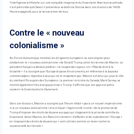
l'intelligence artificielle sur une conquête imaginaire du Groenland. Avec tout ce prélude,
il est prévisible qu'à Davos il présentera sa doctrine Donroe dans son discours de 14h30.
Heure espagnole, puis se laisse aimer de tous.
Contre le « nouveau
colonialisme »
Au Forum économique mondial, les dirigeants européens se sont alignés pour
condamner le « nouveau colonialisme » de Donald Trump, selon les termes de Macron. Le
président français a déclaré préférer « le respect des voyous » et « l'État de droit à la
brutalité ». Il a souligné que l'Europe dispose d'instruments, en référence à la
bazooka
commercial
pour répondre à ceux qui ne le respectent pas. Macron est celui qui joue le rôle
du méchant flic auprès des Européens. Le premier ministre du Canada, Mark Carney, se
montre également très énergique envers Trump. Il affirme que son pays est prêt à
soutenir le Groenland et le Danemark.
Dans son discours, Macron a souligné que l'heure n'était « pas à un nouvel impérialisme
ni à un nouveau colonialisme » et a critiqué « l'agressivité inutile » de la promesse de
Trump d'imposer des droits de douane aux pays qui s'opposent à la prise de contrôle du
Groenland. Selon Macron, les États-Unis tentent « d’affaiblir et de subordonner l’Europe »
en imposant des droits de douane qui « sont utilisés comme un levier contre la
souveraineté territoriale ».