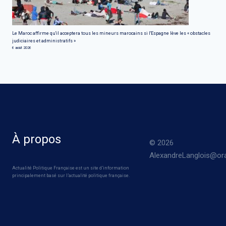
Le Maroc affirme qu'il acceptera tous les mineurs marocains si l'Espagne lève les « obstacles
judiciaires et administratifs »
6 août 2026
À propos
© 2026
AlexandreLanglois@ora
Actualité Politique Française est un site d’information
principalement basé sur l’actualité politique française.