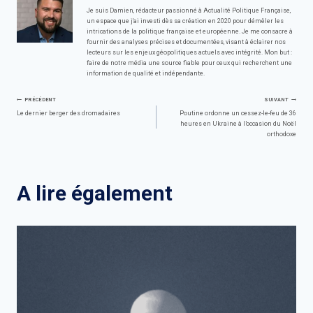
Je suis Damien, rédacteur passionné à Actualité Politique Française,
un espace que j'ai investi dès sa création en 2020 pour démêler les
intrications de la politique française et européenne. Je me consacre à
fournir des analyses précises et documentées, visant à éclairer nos
lecteurs sur les enjeux géopolitiques actuels avec intégrité. Mon but :
faire de notre média une source fiable pour ceux qui recherchent une
information de qualité et indépendante.
Navigation
PRÉCÉDENT
SUIVANT
Le dernier berger des dromadaires
Poutine ordonne un cessez-le-feu de 36
heures en Ukraine à l’occasion du Noël
de
orthodoxe
l’article
A lire également