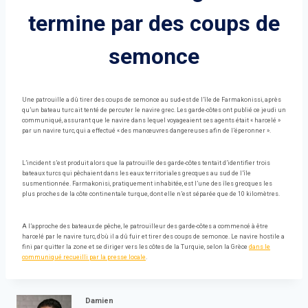
termine par des coups de
semonce
Une patrouille a dû tirer des coups de semonce au sud-est de l’île de Farmakonissi, après
qu’un bateau turc ait tenté de percuter le navire grec. Les garde-côtes ont publié ce jeudi un
communiqué, assurant que le navire dans lequel voyageaient ses agents était « harcelé »
par un navire turc, qui a effectué « des manœuvres dangereuses afin de l’éperonner ».
L’incident s’est produit alors que la patrouille des garde-côtes tentait d’identifier trois
bateaux turcs qui pêchaient dans les eaux territoriales grecques au sud de l’île
susmentionnée. Farmakonisi, pratiquement inhabitée, est l’une des îles grecques les
plus proches de la côte continentale turque, dont elle n’est séparée que de 10 kilomètres.
A l’approche des bateaux de pêche, le patrouilleur des garde-côtes a commencé à être
harcelé par le navire turc, d’où il a dû fuir et tirer des coups de semonce. Le navire hostile a
fini par quitter la zone et se diriger vers les côtes de la Turquie, selon la Grèce
dans le
communiqué recueilli par la presse locale
.
Damien