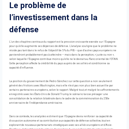
Le problème de
l’investissement dans la
défense
L’un des chapitres centraux du rapport est la pression croissante exercée sur l’Espagne
pour qu’elle augmente ses dépenses de défense. L’analyse souligne que le problème ne
réside pas tant dans le refus de l’objectif de 5 % du PIB – que d’autres pays européens ne
parviendront probablement pas à atteindre – mais dans la perception, « juste ou non »,
selon laquelle l’Espagne contribue moins qu’elle ne le devrait au flanc oriental de l’OTAN.
Cette perception affecte la crédibilité du pays auprès de ses alliés et conditionne sa
capacité d'influence.
La position du gouvernement de Pedro Sánchez sur cette question a non seulement
généré des frictions avec Washington, mais elle n'est pas non plus bien accueillie par
certains partenaires européens, selon le rapport. Malgré tout, et malgré les affrontements
enregistrés avec les États-Unis de Donald Trump, le scénario laisse présager une
consolidation de la relation bilatérale dans le cadre de la commémoration du 250e
anniversaire de l'indépendance américaine.
Dans ce contexte, les analystes estiment que l’Espagne devra renforcer sa capacité de
dissuasion autonome et sa contribution aux capacités de défense collective, tout en
explorant de nouveaux partenariats stratégiques avec ses alliés européens et d’Asie-