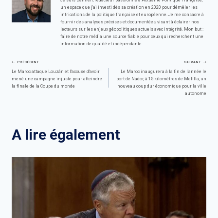
un espace que j'ai investi dès sa création en 2020 pour démêler les
intrications de la politique française et européenne. Je me consacre à
fournir des analyses précises et documentées, visant à éclairer nos
lecteurs sur les enjeux géopolitiques actuels avec intégrité. Mon but :
faire de notre média une source fiable pour ceux qui recherchent une
information de qualité et indépendante.
Navigation
PRÉCÉDENT
SUIVANT
Le Maroc attaque Louzán et l'accuse d'avoir
Le Maroc inaugurera à la fin de l'année le
mené une campagne injuste pour atteindre
port de Nador, à 15 kilomètres de Melilla, un
de
la finale de la Coupe du monde
nouveau coup dur économique pour la ville
autonome
l’article
A lire également