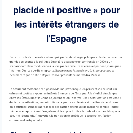
placide ni positive » pour
les intérêts étrangers de
l'Espagne
Dans un contexte international marqué par l'instabilité géopolitique et les tensions entre
grandes puissances, la politique étrangère espagnole est confrontée en 2026 à un
scénario complexe, conditionné à la fois par des facteurs externes et par des dynamiques
internes. C'est ce que dit le rapport
L'Espagne dans le monde en 2026 : perspectives et
défis
préparé par l'Institut Royal Elcano et présenté ce mercredi à Madrid.
Le document, coordonné par Ignacio Molina, prévient que les perspectives ne sont « ni
calmes ni positives » pour les intérêts étrangers de l'Espagne. À la rivalité stratégique
entre les États-Unis et la Chine s’ajoutent, selon l’analyse, une « détérioration accélérée »
du lien euro-atlantique, la continuité de la guerre en Ukraine et une Russie de plus en
plus affirmée. Dans ce cadre, la capacité d'action extérieure de l'Espagne semble limitée,
même si le rapport identifie également des opportunités dans des domaines tels que la
sécurité, l'économie, l'innovation, la transition énergétique, la coopération, l'action
culturelle et la diplomatie.