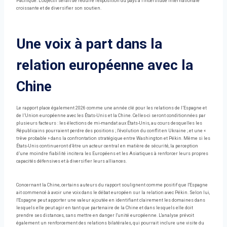
Pacifique. L'objectif serait de réduire l'exposition du pays à l'incertitude internationale
croissante et de diversifier son soutien.
Une voix à part dans la
relation européenne avec la
Chine
Le rapport place également 2026 comme une année clé pour les relations de l’Espagne et
de l’Union européenne avec les États-Unis et la Chine. Celles-ci seront conditionnées par
plusieurs facteurs : les élections de mi-mandat aux États-Unis, au cours desquelles les
Républicains pourraient perdre des positions ; l'évolution du conflit en Ukraine ; et une «
trêve probable » dans la confrontation stratégique entre Washington et Pékin. Même si les
États-Unis continueront d’être un acteur central en matière de sécurité, la perception
d’une moindre fiabilité incitera les Européens et les Asiatiques à renforcer leurs propres
capacités défensives et à diversifier leurs alliances.
Concernant la Chine, certains auteurs du rapport soulignent comme positif que l'Espagne
ait commencé à avoir une voix dans le débat européen sur la relation avec Pékin. Selon lui,
l'Espagne peut apporter une valeur ajoutée en identifiant clairement les domaines dans
lesquels elle peut agir en tant que partenaire de la Chine et dans lesquels elle doit
prendre ses distances, sans mettre en danger l'unité européenne. L'analyse prévoit
également un renforcement des relations bilatérales, qui pourrait inclure une visite du