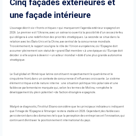
Cinq façades extérieures et
une façade intérieure
L’ouvrage décrit six « fronts critiques » qui marqueront l’agenda extérieur espagnol en
2026. Le premier est l’Ukraine, avec un scénario ouvert à la possibilité d’un cessez-le-feu
qui obligera à une redéfinition des priorités stratégiques. La seconde se situe dans la
relation avec les États-Unis et la Chine, axe central de la concurrence mondiale.
Troisièmement, le rapport souligne le rôle de l’Union européenne, où l’Espagne doit
assumer pleinement son statut de « grand État membre », à une époque où l’Europe doit
décider si elle aspire à devenir « un acteur mondial » doté d’une plus grande autonomie
stratégique.
Le Sud global et l’Amérique latine constituent respectivement le quatrième et le
cinquième front, dans un contexte de concurrence d’influences croissante. Le sixième
élément critique est de nature interne : une situation politique très polarisée et une
faiblesse parlementaire marquée qui, selon les termes de Molina, « empêche le
développement du plein potentiel » de l'action étrangère espagnole.
Malgré ce diagnostic, l'Institut Elcano considère que les principaux indicateurs indiquent
que l'image de l'Espagne à l'étranger restera stable en 2026. Cependant, des faiblesses
persisteront dans des domaines tels que la perception des entreprises et l'innovation, qui
continuent d'entraver le positionnement international du pays.