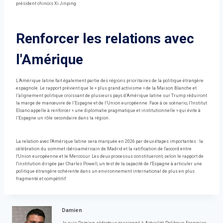
président chinois Xi Jinping.
Renforcer les relations avec
l'Amérique
L’Amérique latine fait également partie des régions prioritaires de la politique étrangère
espagnole. Le rapport prévient que le « plus grand activisme » de la Maison Blanche et
l’alignement politique croissant de plusieurs pays d’Amérique latine sur Trump réduiront
la marge de manœuvre de l’Espagne et de l’Union européenne. Face à ce scénario, l’Institut
Elcano appelle à renforcer « une diplomatie pragmatique et institutionnelle » qui évite à
l’Espagne un rôle secondaire dans la région.
La relation avec l'Amérique latine sera marquée en 2026 par deux étapes importantes : la
célébration du sommet ibéro-américain de Madrid et la ratification de l'accord entre
l'Union européenne et le Mercosur. Les deux processus constitueront, selon le rapport de
l'institution dirigée par Charles Powell, un test de la capacité de l'Espagne à articuler une
politique étrangère cohérente dans un environnement international de plus en plus
fragmenté et compétitif.
Damien
Je suis Damien, rédacteur passionné à Actualité Politique Française,