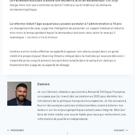
Le Parlement écossais a donné son feu vert à la loi en décembre
par une large
marge mais non sans controverse, tant à l’intérieur qu’à l’extérieur du domaine
strictement politique.
La réforme réduit l’âge auquel vous pouvez postuler à l’administration à 16 ans
un changement de sexe, supprime l’obligation de présenter un rapport médical et réduit à
trois mois le temps pendant lequel le demandeur doit avoir vécu selon le sexe qu’il
revendique – six mois s’il est mineur.
Londres a ainsi rendu effective sa capacité à opposer son veto au projet, dans un geste
inédit et à propos duquel Downing Street a indiqué dans la matinée qu' »aucune décision »
n’avait été prise jusqu’à présent, laissant donc la balle dans le camp d’un Jack qui a
finalement fait usage de sa capacité de blocage.
Damien
Je suis Damien, rédacteur passionné à Actualité Politique Française,
un espace que j'ai investi dès sa création en 2020 pour démêler les
intrications de la politique française et européenne. Je me consacre à
fournir des analyses précises et documentées, visant à éclairer nos
lecteurs sur les enjeux géopolitiques actuels avec intégrité. Mon but :
faire de notre média une source fiable pour ceux qui recherchent une
information de qualité et indépendante.
Navigation
PRÉCÉDENT
SUIVANT