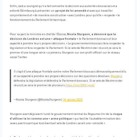
Enfin, Jack a souligné qu’il a fait connaître la décision aux autorités écossaises et a
exhorté Édimbourg à présenter un p
projet de loi amendé
et avec qui travailler
conjointement et « de manière constructive » avec Londres pour qu’elle « respecte » le
fonctionnement du Parlement britannique.
Pour sa part, la ministre en chef de l’Écosse,
Nicola Sturgeon, a dénoncé que la
décision de Londres est une « attaque frontale »
le Parlement écossais et leur
capacité à prendre leurs propres décisions. « Le gouvernement écossais fera respecter la
législation et fera respecter le Parlement. Si ce veto de Westminster réussit, ce sera le
premier d’une longue série », a prévenu Sturgeon sur son profil officiel sur le réseau
social Twitter.
Il s’agit d’une attaque frontale contre notre Parlement écossais démocratiquement élu
et sa capacité à prendre ses propres décisions sur des questions dévolues.
@scotgov
défendra la législation et défendra le Parlement écossais. Si ce veto de Westminster
réussit, ce sera le premier de plusieurs
https://t.co/3WXrjyivvC
—Nicola Sturgeon (@NicolaSturgeon)
16 janvier 2023
Sturgeon avait déjà averti lundi le gouvernement central du Royaume-Uni de la
risque
d’utiliser la loi comme une « arme politique »
qui facilite l’autodétermination des
sexes, avertissant que tout éventuel veto de Londres serait une « atrocité ».