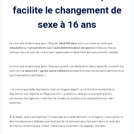
facilite le changement de
sexe à 16 ans
Le ministre britannique pour l’Ecosse,
Jack Allister
a émis un ordre ce lundi que
empêche
qu’il
projet de loi sur l’autodétermination de genre
en Ecosse, mieux
connue sous le nom de « trans law » approuvée en décembre dernier, est enfin ratifiée.
Le ministre britannique pour l’Ecosse a publié une déclaration dans laquelle il a confirmé
avoir pris la
décision « après mûre réflexion
et attentif à tous les conseils pertinents et
aux implications politiques. »
« Je crains que cette législation n’ait un impact négatif sur le fonctionnement de la
législation sur l’égalité au Royaume-Uni », a reconnu Jack, qui a souligné que les
personnes transgenres « méritent le respect, le soutien et la compréhension » des
autorités.
À ce stade, Jack a souligné qu’il n’avait pas pris cette décision « à la légère », mais qu’au vu
des conséquences néfastes que le projet de loi écossais pourrait avoir dans le reste des
territoires britanniques, il était « nécessaire et correct » d’y opposer son veto.