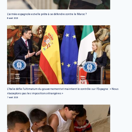
L'armée espagnole est-elle prête à se défendre contre le Maroc ?
8 août 2026
L'Italie défie l'ultimatum du gouvernement et maintient le contrôle sur l'Espagne : « Nous
n'acceptons pas les impositions étrangères »
7 août 2026