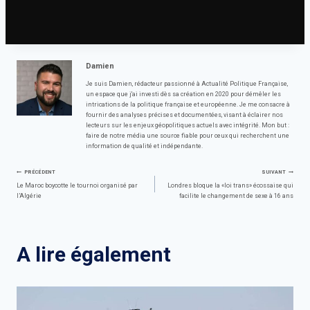
l’arrestation, qu’elle considère comme « une grande victoire pour l’Etat qui montre qu’il ne
cède pas à la mafia ». Après l’anniversaire de l’arrestation de Totò Riina, un autre chef du
crime organisé, Matteo Messina Denaro, est traduit en justice. »
Damien
Je suis Damien, rédacteur passionné à Actualité Politique Française,
un espace que j'ai investi dès sa création en 2020 pour démêler les
intrications de la politique française et européenne. Je me consacre à
fournir des analyses précises et documentées, visant à éclairer nos
lecteurs sur les enjeux géopolitiques actuels avec intégrité. Mon but :
faire de notre média une source fiable pour ceux qui recherchent une
information de qualité et indépendante.
Navigation
PRÉCÉDENT
SUIVANT
Le Maroc boycotte le tournoi organisé par
Londres bloque la «loi trans» écossaise qui
l’Algérie
facilite le changement de sexe à 16 ans
de
l’article
A lire également