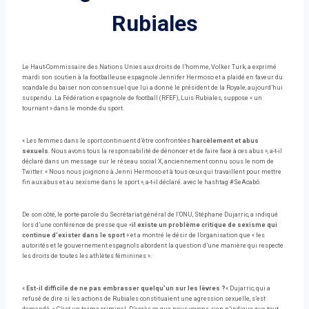
Rubiales
Le Haut-Commissaire des Nations Unies aux droits de l’homme, Volker Turk, a exprimé
mardi son soutien à la footballeuse espagnole Jennifer Hermoso et a plaidé en faveur du
scandale du baiser non consensuel que lui a donné le président de la Royale, aujourd’hui
suspendu. La Fédération espagnole de football (RFEF), Luis Rubiales, suppose « un
tournant » dans le monde du sport.
« Les femmes dans le sport continuent d’être confrontées
harcèlement et abus
sexuels
. Nous avons tous la responsabilité de dénoncer et de faire face à ces abus », a-t-il
déclaré dans un message sur le réseau social X, anciennement connu sous le nom de
Twitter. « Nous nous joignons à Jenni Hermoso et à tous ceux qui travaillent pour mettre
fin aux abus et au sexisme dans le sport », a-t-il déclaré. avec le hashtag #SeAcabó.
De son côté, le porte-parole du Secrétariat général de l’ONU, Stéphane Dujarric, a indiqué
lors d’une conférence de presse que «
il existe un problème critique de sexisme qui
continue d’exister dans le sport
» et a montré le désir de l’organisation que « les
autorités et le gouvernement espagnols abordent la question d’une manière qui respecte
les droits de toutes les athlètes féminines ».
«
Est-il difficile de ne pas embrasser quelqu’un sur les lèvres ?
« Dujarric, qui a
refusé de dire si les actions de Rubiales constituaient une agression sexuelle, s’est