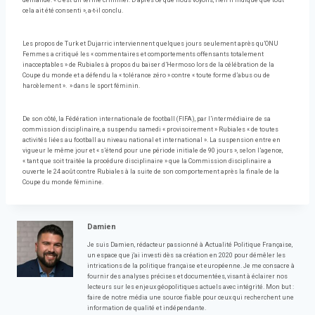
demandé. « C’est un terme criminel. D’après ce que nous voyons, rien n’indique que tout
cela ait été consenti », a-t-il conclu.
Les propos de Turk et Dujarric interviennent quelques jours seulement après qu’ONU
Femmes a critiqué les « commentaires et comportements offensants totalement
inacceptables » de Rubiales à propos du baiser d’Hermoso lors de la célébration de la
Coupe du monde et a défendu la « tolérance zéro » contre « toute forme d’abus ou de
harcèlement ». » dans le sport féminin.
De son côté, la Fédération internationale de football (FIFA), par l’intermédiaire de sa
commission disciplinaire, a suspendu samedi « provisoirement » Rubiales « de toutes
activités liées au football au niveau national et international ». La suspension entre en
vigueur le même jour et « s’étend pour une période initiale de 90 jours », selon l’agence,
« tant que soit traitée la procédure disciplinaire » que la Commission disciplinaire a
ouverte le 24 août contre Rubiales à la suite de son comportement après la finale de la
Coupe du monde féminine.
Damien
Je suis Damien, rédacteur passionné à Actualité Politique Française,
un espace que j'ai investi dès sa création en 2020 pour démêler les
intrications de la politique française et européenne. Je me consacre à
fournir des analyses précises et documentées, visant à éclairer nos
lecteurs sur les enjeux géopolitiques actuels avec intégrité. Mon but :
faire de notre média une source fiable pour ceux qui recherchent une
information de qualité et indépendante.