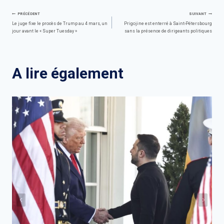
Navigation
PRÉCÉDENT
SUIVANT
Le juge fixe le procès de Trump au 4 mars, un
Prigojine est enterré à Saint-Pétersbourg
jour avant le « Super Tuesday »
sans la présence de dirigeants politiques
de
l’article
A lire également