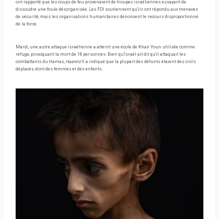
ont rapporté que les coups de feu provenaient de troupes israéliennes essayant de
dissoudre une foule désorganisée. Les FDI soutiennent qu'ils ont répondu aux menaces
de sécurité, mais les organisations humanitaires dénoncent le recours disproportionné
de la force.
Mardi, une autre attaque israélienne a atteint une école de Khan Youn utilisée comme
refuge, provoquant la mort de 18 personnes. Bien qu'Israël ait dit qu'il attaquait les
combattants du Hamas,
Haaretz
Il a indiqué que la plupart des défunts étaient des civils
déplacés, dont des femmes et des enfants.