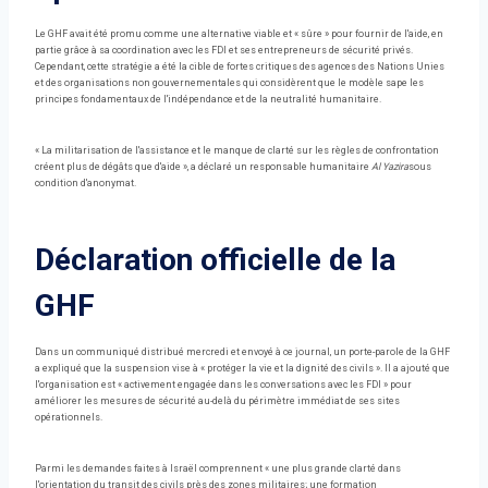
Le GHF avait été promu comme une alternative viable et « sûre » pour fournir de l'aide, en
partie grâce à sa coordination avec les FDI et ses entrepreneurs de sécurité privés.
Cependant, cette stratégie a été la cible de fortes critiques des agences des Nations Unies
et des organisations non gouvernementales qui considèrent que le modèle sape les
principes fondamentaux de l'indépendance et de la neutralité humanitaire.
« La militarisation de l'assistance et le manque de clarté sur les règles de confrontation
créent plus de dégâts que d'aide », a déclaré un responsable humanitaire
Al Yazira
sous
condition d'anonymat.
Déclaration officielle de la
GHF
Dans un communiqué distribué mercredi et envoyé à ce journal, un porte-parole de la GHF
a expliqué que la suspension vise à « protéger la vie et la dignité des civils ». Il a ajouté que
l'organisation est « activement engagée dans les conversations avec les FDI » pour
améliorer les mesures de sécurité au-delà du périmètre immédiat de ses sites
opérationnels.
Parmi les demandes faites à Israël comprennent « une plus grande clarté dans
l'orientation du transit des civils près des zones militaires; une formation