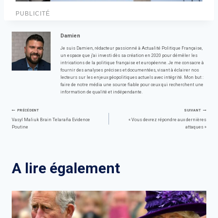
PUBLICITÉ
Damien
Je suis Damien, rédacteur passionné à Actualité Politique Française,
un espace que j'ai investi dès sa création en 2020 pour démêler les
intrications de la politique française et européenne. Je me consacre à
fournir des analyses précises et documentées, visant à éclairer nos
lecteurs sur les enjeux géopolitiques actuels avec intégrité. Mon but :
faire de notre média une source fiable pour ceux qui recherchent une
information de qualité et indépendante.
Navigation
PRÉCÉDENT
SUIVANT
Vasyl Maliuk Brain Telaraña Evidence
« Vous devrez répondre aux dernières
Poutine
attaques »
de
l’article
A lire également