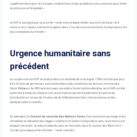
supplémentaire pour les troupes israéliennes; et des procédures plus précises pour éviter
la confusion et l'escalade ».
Le GHF a souligné que sa priorité « reste sûre et digne d'aider aux civils de Gaza » et a
reconnu les risques inhérents à opérer dans « l'un des environnements humanitaires les
plus complexes du monde ».
Urgence humanitaire sans
précédent
La suspension du GHF se produit dans un contexte de crise aiguë. L'ONU estime que plus
d'un million de personnes sont confrontées à des conditions de famine imminentes.
Selon
Ocha
sur les 900 camions avec une aide à l'autorisation attendue, seuls 600 ont été
autorisés à traverser Gaza, et une seule fraction parvient à atteindre les points de
distribution en raison de l'insécurité, de l'effondrement des infrastructures et des
obstacles administratifs.
En attendant, le
Conseil de sécurité des Nations Unies
Une résolution qui exige le feu
immédiat, la libération des otages israéliens et l'accès humanitaire sans restrictions est
préparé mercredi. Le vote est attendu pour ce mercredi, mais le soutien des États-Unis –
l'un des principaux alliés d'Israël – reste incertain.