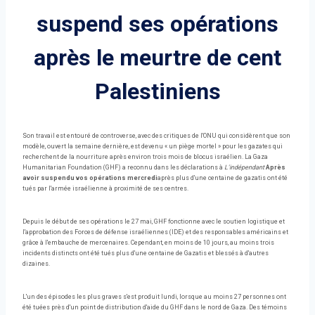
suspend ses opérations
après le meurtre de cent
Palestiniens
Son travail est entouré de controverse, avec des critiques de l'ONU qui considèrent que son
modèle, ouvert la semaine dernière, est devenu « un piège mortel » pour les gazates qui
recherchent de la nourriture après environ trois mois de blocus israélien. La Gaza
Humanitarian Foundation (GHF) a reconnu dans les déclarations à
L'indépendant
Après
avoir suspendu vos opérations mercredi
après plus d'une centaine de gazatis ont été
tués par l'armée israélienne à proximité de ses centres.
Depuis le début de ses opérations le 27 mai, GHF fonctionne avec le soutien logistique et
l'approbation des Forces de défense israéliennes (IDE) et des responsables américains et
grâce à l'embauche de mercenaires. Cependant, en moins de 10 jours, au moins trois
incidents distincts ont été tués plus d'une centaine de Gazatis et blessés à d'autres
dizaines.
L'un des épisodes les plus graves s'est produit lundi, lorsque au moins 27 personnes ont
été tuées près d'un point de distribution d'aide du GHF dans le nord de Gaza. Des témoins