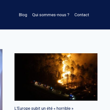
Blog
Qui sommes-nous ?
Contact
L’Europe subit un été « horrible »