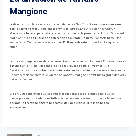
Mangione
Le défendeur fait face à une position inhabituelle à New York: A
séaminer comme un
acte de terrorisme
qui souligne la gravité de l'affaire. En outre, selon
Fox News
un
Processus fédéral parallèle
Cela pourrait entraîner la peine de mort. Jusqu'à présent,
Mangione
n'a pas publié de déclaration de culpabilité
Ni pour ce poste ni pour les
accusations d'État de possession d'armes
En Pennsylvanie
où il a été arrêté après le
crime.
Le processus a généré un débat intense. Alors que certains ont exprimé
Votre soutien au
défendeur
Par le biais de dons et d'aide à leur public, d'autres – y compris les
fonctionnaires –
Ils condamnent toute tentative de justifier
qu'ils considèrent comme
un acte de violence prémédité. Grâce à ses avocats, Mangione a exprimé sa gratitude à ceux
qui le soutiennent.
Les enquêtes ont révélé que les écrits et les déclarations de l'accusé, ainsi que les
messages enregistrés dans les balles récupérées sur la scène du crime, reflètent
Une
animosité profonde envers le secteur de l'assurance et le monde des
entreprises
.