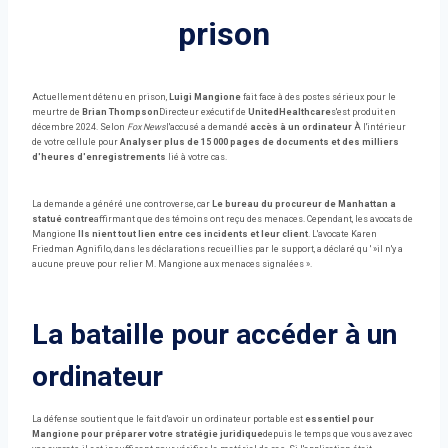
prison
Actuellement détenu en prison,
Luigi Mangione
fait face à des postes sérieux pour le
meurtre de
Brian Thompson
Directeur exécutif de
UnitedHealthcare
s'est produit en
décembre 2024. Selon
Fox News
l'accusé a demandé
accès à un ordinateur
À l'intérieur
de votre cellule pour
Analyser plus de 15 000 pages de documents et des milliers
d'heures d'enregistrements
lié à votre cas.
La demande a généré une controverse, car
Le bureau du procureur de Manhattan a
statué contre
affirmant que des témoins ont reçu des menaces. Cependant, les avocats de
Mangione
Ils nient tout lien entre ces incidents et leur client
. L'avocate Karen
Friedman Agnifilo, dans les déclarations recueillies par le support, a déclaré qu ' »il n'y a
aucune preuve pour relier M. Mangione aux menaces signalées ».
La bataille pour accéder à un
ordinateur
La défense soutient que le fait d'avoir un ordinateur portable est
essentiel pour
Mangione pour préparer votre stratégie juridique
depuis le temps que vous avez avec