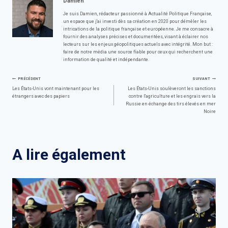
Damien
Je suis Damien, rédacteur passionné à Actualité Politique Française,
un espace que j'ai investi dès sa création en 2020 pour démêler les
intrications de la politique française et européenne. Je me consacre à
fournir des analyses précises et documentées, visant à éclairer nos
lecteurs sur les enjeux géopolitiques actuels avec intégrité. Mon but :
faire de notre média une source fiable pour ceux qui recherchent une
information de qualité et indépendante.
Navigation
PRÉCÉDENT
SUIVANT
Les États-Unis vont maintenant pour les
Les États-Unis soulèveront les sanctions
étrangers avec des papiers
contre l'agriculture et les engrais vers la
de
Russie en échange des tirs élevés en mer
Noire
l’article
A lire également