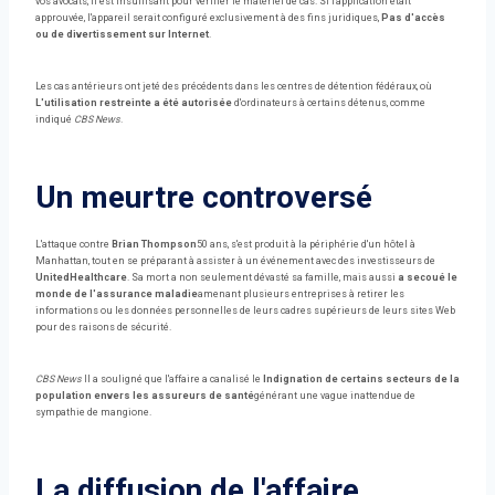
vos avocats, il est insuffisant pour vérifier le matériel de cas. Si l'application était
approuvée, l'appareil serait configuré exclusivement à des fins juridiques,
Pas d'accès
ou de divertissement sur Internet
.
Les cas antérieurs ont jeté des précédents dans les centres de détention fédéraux, où
L'utilisation restreinte a été autorisée
d'ordinateurs à certains détenus, comme
indiqué
CBS News
.
Un meurtre controversé
L'attaque contre
Brian Thompson
50 ans, s'est produit à la périphérie d'un hôtel à
Manhattan, tout en se préparant à assister à un événement avec des investisseurs de
UnitedHealthcare
. Sa mort a non seulement dévasté sa famille, mais aussi
a secoué le
monde de l'assurance maladie
amenant plusieurs entreprises à retirer les
informations ou les données personnelles de leurs cadres supérieurs de leurs sites Web
pour des raisons de sécurité.
CBS News
Il a souligné que l'affaire a canalisé le
Indignation de certains secteurs de la
population envers les assureurs de santé
générant une vague inattendue de
sympathie de mangione.
La diffusion de l'affaire