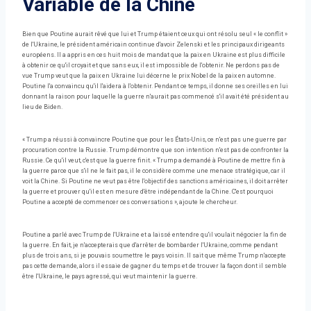
Variable de la Chine
Bien que Poutine aurait rêvé que lui et Trump étaient ceux qui ont résolu seul « le conflit »
de l'Ukraine, le président américain continue d'avoir Zelenski et les principaux dirigeants
européens. Il a appris en ces huit mois de mandat que la paix en Ukraine est plus difficile
à obtenir ce qu'il croyait et que sans eux, il est impossible de l'obtenir. Ne perdons pas de
vue Trump veut que la paix en Ukraine lui décerne le prix Nobel de la paix en automne.
Poutine l'a convaincu qu'il l'aidera à l'obtenir. Pendant ce temps, il donne ses oreilles en lui
donnant la raison pour laquelle la guerre n'aurait pas commencé s'il avait été président au
lieu de Biden.
« Trump a réussi à convaincre Poutine que pour les États-Unis, ce n'est pas une guerre par
procuration contre la Russie. Trump démontre que son intention n'est pas de confronter la
Russie. Ce qu'il veut, c'est que la guerre finit. « Trump a demandé à Poutine de mettre fin à
la guerre parce que s'il ne le fait pas, il le considère comme une menace stratégique, car il
voit la Chine. Si Poutine ne veut pas être l'objectif des sanctions américaines, il doit arrêter
la guerre et prouver qu'il est en mesure d'être indépendant de la Chine. C'est pourquoi
Poutine a accepté de commencer ces conversations », ajoute le chercheur.
Poutine a parlé avec Trump de l'Ukraine et a laissé entendre qu'il voulait négocier la fin de
la guerre. En fait, je n'accepterais que d'arrêter de bombarder l'Ukraine, comme pendant
plus de trois ans, si je pouvais soumettre le pays voisin. Il sait que même Trump n'accepte
pas cette demande, alors il essaie de gagner du temps et de trouver la façon dont il semble
être l'Ukraine, le pays agressé, qui veut maintenir la guerre.