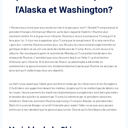
l'Alaska et Washington?
« Pouvez-vous croire que vous voulez arriver à la paix pour moi? » Donald Trump a avoué le
président français, Emmanuel Macron, sa foi dans laquelle Vladimir Poutine veut
vraiment mettre fin à la guerre en Ukraine. Poutine a réussi à convaincre Trump qu'il le
fera pour lui. Il n'y a rien à apprécier plus Trump que le compliment. Et si cela vient d'un
« gars dur » comme Poutine, encore plus. Les Russes, les vieux renards expérimentés en
politique et dans la vie, ont une carte des faiblesses de Trump. Ainsi, ils ont réussi à le
séduire. Par conséquent, après le sommet de l'Alaska, où Trump était tombé dans les
réseaux de Poutine, il semblait que nous faisions face à un Yalta II. La distribution
d'Ukraine sans Ukraine. Et la division de l'Ouest. La catastrophe a été évitée
en
extrémis
mais la paix est encore loin, fondamentalement parce que Poutine ne veut pas se
taire tant qu'il n'atteint pas tous ses objectifs.
Le chef russe savait que l'idylle pourrait être erronée par les Ukrainiens et les Européens.
Il l'a dit dans son apparition devant les médias: j'espère qu'ils ne mettent pas de bâtons sur
les roues. Heureusement, les machines diplomatiques européennes sont bien graissées
et lancées dès qu'elles le savaient par Trump lui-même et par le président ukrainien,
Volodimir Zelenski, comment Poutine avait conçu Trump en Alaska. Le président des
États-Unis a cessé d'exiger un arrêt l'incendie pour avaler l'idée russe que vous pouvez
continuer à tuer pendant que la paix est poursuivie. C'est ce qu'ils font depuis des années.