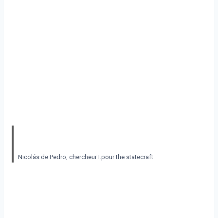
Zelenski a bien joué ses lettres. Et les Européens ont pu gagner Trump. Il s'agissait de
sauver la paix sur le continent «
Nicolás de Pedro, chercheur I.pour the statecraft