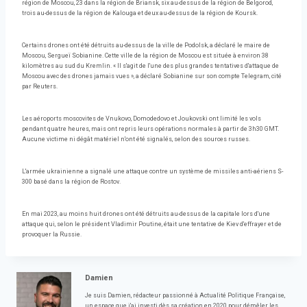
région de Moscou, 23 dans la région de Briansk, six au-dessus de la région de Belgorod,
trois au-dessus de la région de Kalouga et deux au-dessus de la région de Koursk.
Certains drones ont été détruits au-dessus de la ville de Podolsk, a déclaré le maire de
Moscou, Sergueï Sobianine. Cette ville de la région de Moscou est située à environ 38
kilomètres au sud du Kremlin. « Il s'agit de l'une des plus grandes tentatives d'attaque de
Moscou avec des drones jamais vues », a déclaré Sobianine sur son compte Telegram, cité
par Reuters.
Les aéroports moscovites de Vnukovo, Domodedovo et Joukovski ont limité les vols
pendant quatre heures, mais ont repris leurs opérations normales à partir de 3h30 GMT.
Aucune victime ni dégât matériel n'ont été signalés, selon des sources russes.
L'armée ukrainienne a signalé une attaque contre un système de missiles anti-aériens S-
300 basé dans la région de Rostov.
En mai 2023, au moins huit drones ont été détruits au-dessus de la capitale lors d'une
attaque qui, selon le président Vladimir Poutine, était une tentative de Kiev d'effrayer et de
provoquer la Russie.
Damien
Je suis Damien, rédacteur passionné à Actualité Politique Française,
un espace que j'ai investi dès sa création en 2020 pour démêler les