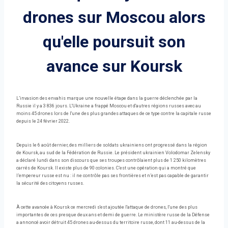
drones sur Moscou alors
qu'elle poursuit son
avance sur Koursk
L’invasion des envahis marque une nouvelle étape dans la guerre déclenchée par la
Russie il y a 3 836 jours. L'Ukraine a frappé Moscou et d'autres régions russes avec au
moins 45 drones lors de l'une des plus grandes attaques de ce type contre la capitale russe
depuis le 24 février 2022.
Depuis le 6 août dernier, des milliers de soldats ukrainiens ont progressé dans la région
de Koursk, au sud de la Fédération de Russie. Le président ukrainien Volodomar Zelensky
a déclaré lundi dans son discours que ses troupes contrôlaient plus de 1 250 kilomètres
carrés de Koursk. Il existe plus de 90 colonies. C’est une opération qui a montré que
l’empereur russe est nu : il ne contrôle pas ses frontières et n’est pas capable de garantir
la sécurité des citoyens russes.
À cette avancée à Koursk ce mercredi s'est ajoutée l'attaque de drones, l'une des plus
importantes de ces presque deux ans et demi de guerre. Le ministère russe de la Défense
a annoncé avoir détruit 45 drones au-dessus du territoire russe, dont 11 au-dessus de la