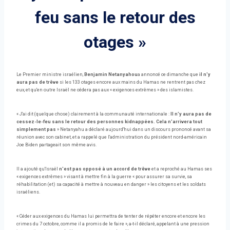
feu sans le retour des
otages »
Le Premier ministre israélien,
Benjamin Netanyahou
a annoncé ce dimanche que
il n'y
aura pas de trêve
si les 133 otages encore aux mains du Hamas ne rentrent pas chez
eux, et qu'en outre Israël ne cédera pas aux « exigences extrêmes » des islamistes.
« J'ai dit (quelque chose) clairement à la communauté internationale :
Il n’y aura pas de
cessez-le-feu sans le retour des personnes kidnappées. Cela n'arrivera tout
simplement pas
» Netanyahu a déclaré aujourd'hui dans un discours prononcé avant sa
réunion avec son cabinet, et a rappelé que l'administration du président nord-américain
Joe Biden partageait son même avis.
Il a ajouté qu'Israël
n'est pas opposé à un accord de trêve
et a reproché au Hamas ses
« exigences extrêmes » visant à mettre fin à la guerre « pour assurer sa survie, sa
réhabilitation (et) sa capacité à mettre à nouveau en danger » les citoyens et les soldats
israéliens.
« Céder aux exigences du Hamas lui permettra de tenter de répéter encore et encore les
crimes du 7 octobre, comme il a promis de le faire », a-t-il déclaré, appelant à une pression