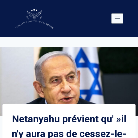
Skip
to
content
Netanyahu prévient qu' »il
n'y aura pas de cessez-le-