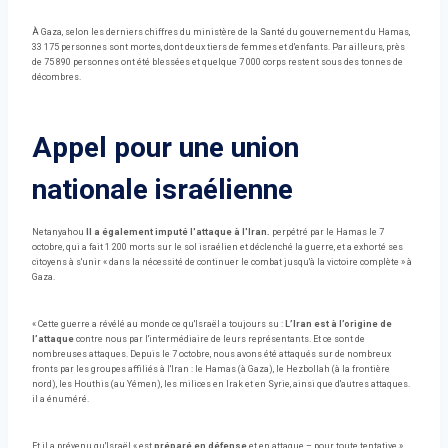
À Gaza, selon les derniers chiffres du ministère de la Santé du gouvernement du Hamas,
33 175 personnes sont mortes, dont deux tiers de femmes et d'enfants. Par ailleurs, près
de 75 890 personnes ont été blessées et quelque 7 000 corps restent sous des tonnes de
décombres.
Appel pour une union
nationale israélienne
Netanyahou
Il a également imputé l'attaque à l'Iran.
perpétré par le Hamas le 7
octobre, qui a fait 1 200 morts sur le sol israélien et déclenché la guerre, et a exhorté ses
citoyens à s'unir « dans la nécessité de continuer le combat jusqu'à la victoire complète » à
Gaza.
« Cette guerre a révélé au monde ce qu'Israël a toujours su :
L’Iran est à l’origine de
l’attaque
contre nous par l'intermédiaire de leurs représentants. Et ce sont de
nombreuses attaques. Depuis le 7 octobre, nous avons été attaqués sur de nombreux
fronts par les groupes affiliés à l'Iran : le Hamas (à Gaza), le Hezbollah (à la frontière
nord), les Houthis (au Yémen), les milices en Irak et en Syrie, ainsi que d'autres attaques.
il a énuméré.
Et il a prévenu qu'Israël « est
préparé en défense
et en attaque – pour toute tentative »