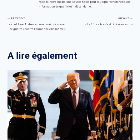
faire de notre média une source fiable pour ceux qui recherchent une
information de qualité et indépendante.
Navigation
PRÉCÉDENT
SUIVANT
Le chef José Andrés accuse Israël de mener
« Le 15 octobre s'est répété en avril »
une guerre « contre l'humanité elle-même »
de
l’article
A lire également