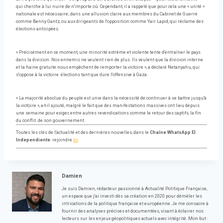
qui cherche à lui nuire de n'importe où. Cependant, il a rappelé que pour cela une « unité »
nationale est nécessaire; dans une allusion claire aux membres du Cabinet de Guerre
comme Benny Gantz, ou aux dirigeants de l'opposition comme Yair Lapid, qui réclame des
élections anticipées.
« Précisément en ce moment, une minorité extrême et violente tente d'entraîner le pays
dans la division. Nos ennemis ne veulent rien de plus. Ils veulent que la division interne
et la haine gratuite nous empêchent de remporter la victoire », a déclaré Netanyahu, qui
s'oppose à la victoire. élections tant que dure l'offensive à Gaza.
« La majorité absolue du peuple est unie dans la nécessité de continuer à se battre jusqu'à
la victoire », a-t-il ajouté, malgré le fait que des manifestations massives ont lieu depuis
une semaine pour exiger, entre autres revendications comme le retour des captifs, la fin
du conflit. de son gouvernement.
Toutes les clés de l'actualité et des dernières nouvelles, dans le
Chaîne WhatsApp El
Independiente
. rejoindre
ici
Damien
Je suis Damien, rédacteur passionné à Actualité Politique Française,
un espace que j'ai investi dès sa création en 2020 pour démêler les
intrications de la politique française et européenne. Je me consacre à
fournir des analyses précises et documentées, visant à éclairer nos
lecteurs sur les enjeux géopolitiques actuels avec intégrité. Mon but :