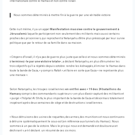
internationale contre le Hamas et non contre Israël.
Nous sommes déterminés à mettre fin à la guerre par une véritable victoire
Cette nuit même, il y a un appel
Manifestation massive contre le gouvernement à
Jérusalem
à laquelle participeront non seulement des militants mais aussi certains
proches des prisonniers, qui reprochent à Netanyahu d'être plus préoccupé par leur survie
politique que par le retour de sa famille dans sa maison.
« Citoyens d'Israël, il n'y a pas de guerre plus juste que celle-ci et nous sommes déterminés
à
terminez-le par une victoire totale
« , a déclaré Netanyahu, en plus d'énumérer les
trois objectifs qu'il a répétés depuis octobre: ​​rendre les kidnappés, éliminer le Hamas dans
toute la bande de Gaza, « y compris Rafah », et faire en sorte que Gaza « ne représente plus
une menace ».
Selon Netanyahu, les troupes israéliennes
en ont fini avec « 19 des 24 bataillons du
Hamas
y compris des commandants supérieurs », en plus d'avoir capturé des militants et
« purgé » l'hôpital Al Shifa, le plus important de la bande de Gaza et désormais totalement
inopérant après deux semaines de siège et de destructions israéliennes.
« Nous détruisons des usines de roquettes, des armes, des munitions et nous continuons
à détruire systématiquement le sous-sol (en référence aux tunnels du Hamas). Nous
sommes à un pas de la victoire. Mais le prix qui nous est demandé est douloureux et
déchirant », a-t-il déclaré. un résumé de ces six mois.