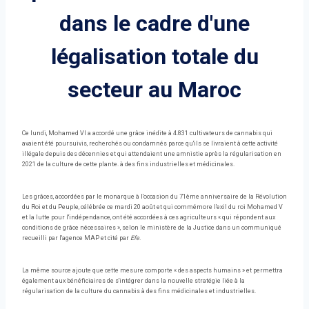
dans le cadre d'une
légalisation totale du
secteur au Maroc
Ce lundi, Mohamed VI a accordé une grâce inédite à 4.831 cultivateurs de cannabis qui
avaient été poursuivis, recherchés ou condamnés parce qu'ils se livraient à cette activité
illégale depuis des décennies et qui attendaient une amnistie après la régularisation en
2021 de la culture de cette plante. à des fins industrielles et médicinales.
Les grâces, accordées par le monarque à l'occasion du 71ème anniversaire de la Révolution
du Roi et du Peuple, célébrée ce mardi 20 août et qui commémore l'exil du roi Mohamed V
et la lutte pour l'indépendance, ont été accordées à ces agriculteurs « qui répondent aux
conditions de grâce nécessaires », selon le ministère de la Justice dans un communiqué
recueilli par l'agence MAP et cité par
Efe
.
La même source ajoute que cette mesure comporte « des aspects humains » et permettra
également aux bénéficiaires de s'intégrer dans la nouvelle stratégie liée à la
régularisation de la culture du cannabis à des fins médicinales et industrielles.