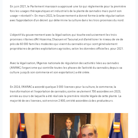
En juin 2021, le Parlement marocain a approuvé une loi qui réglemente pour la première
fois les usages thérapeutiques et industriels de la plante de cannabis mais punit son
usage « récréatif ». En mars 2022, le Gouvernement a donné forme à cette régularisation
avec l'approbation d'un décret. qui détermine la culture dans les trois provinces du nord.
L'objectif du gouvernement avec la légalisation, qui touche exclusivement les trois
provinces rifaines d'Al Hoceima, Chaouen et Taounat, est d'améliorer le niveau de vie de
près de 60 000 familles modestes qui vivent du cannabis et qui sont généralement
propriétaires de petites exploitations agricoles, selon les données officielles. pour 2021.
Avec la légalisation, l'Agence nationale de régulation des activités liées au cannabis
(ANRAC, l'organisme qui contrôle toutes les phases de l'activité du cannabis, depuis sa
culture jusqu'à son commerce et son exportation) a été créée.
En 2024, l’ANRAC a accordé quelque 3 000 licences pour la culture, le commerce, la
transformation et l’exportation de cannabis, contre seulement 700 accordées en 2023,
année au cours de laquelle a été réalisée la première récolte légale de cette plante. La
majorité de ces licences, soit environ 2 800, ont été accordées à des producteurs.