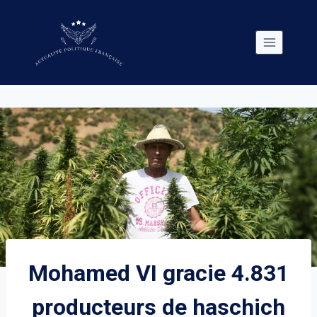
Skip
to
content
Mohamed VI gracie 4.831
producteurs de haschich