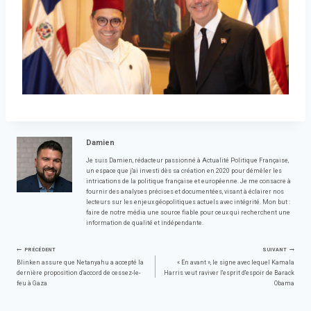
Damien
Je suis Damien, rédacteur passionné à Actualité Politique Française,
un espace que j'ai investi dès sa création en 2020 pour démêler les
intrications de la politique française et européenne. Je me consacre à
fournir des analyses précises et documentées, visant à éclairer nos
lecteurs sur les enjeux géopolitiques actuels avec intégrité. Mon but :
faire de notre média une source fiable pour ceux qui recherchent une
information de qualité et indépendante.
Navigation
PRÉCÉDENT
SUIVANT
Blinken assure que Netanyahu a accepté la
« En avant », le signe avec lequel Kamala
dernière proposition d'accord de cessez-le-
Harris veut raviver l'esprit d'espoir de Barack
de
feu à Gaza
Obama