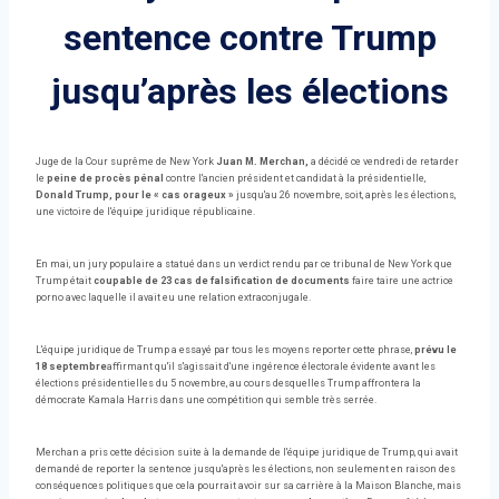
sentence contre Trump
jusqu’après les élections
Juge de la Cour suprême de New York
Juan M. Merchan,
a décidé ce vendredi de retarder
le
peine de procès pénal
contre l'ancien président et candidat à la présidentielle,
Donald Trump, pour le « cas orageux »
jusqu'au 26 novembre, soit, après les élections,
une victoire de l'équipe juridique républicaine.
En mai, un jury populaire a statué dans un verdict rendu par ce tribunal de New York que
Trump était
coupable de 23 cas de falsification de documents
faire taire une actrice
porno avec laquelle il avait eu une relation extraconjugale.
L'équipe juridique de Trump a essayé par tous les moyens
reporter cette phrase,
prévu le
18 septembre
affirmant qu'il s'agissait d'une ingérence électorale évidente avant les
élections présidentielles du 5 novembre, au cours desquelles Trump affrontera la
démocrate Kamala Harris dans une compétition qui semble très serrée.
Merchan a pris cette décision suite à la demande de l'équipe juridique de Trump, qui avait
demandé de reporter la sentence jusqu'après les élections, non seulement en raison des
conséquences politiques que cela pourrait avoir sur sa carrière à la Maison Blanche, mais