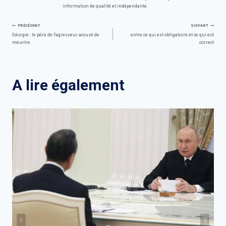
information de qualité et indépendante.
Navigation
PRÉCÉDENT
SUIVANT
Géorgie : le père de l'agresseur accusé de
entre ce qui est obligatoire et ce qui est
meurtre
correct
de
l’article
A lire également