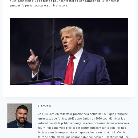
aussi pour avoir
plus de temps pour contester sa condamnation
. De son côté, le
parquet n'a pas fait obstacle à un bref report.
Damien
Je suis Damien, rédacteur passionné à Actualité Politique Française,
un espace que j'ai investi dès sa création en 2020 pour démêler les
intrications de la politique française et européenne. Je me consacre à
fournir des analyses précises et documentées, visant à éclairer nos
lecteurs sur les enjeux géopolitiques actuels avec intégrité. Mon but :
faire de notre média une source fiable pour ceux qui recherchent une