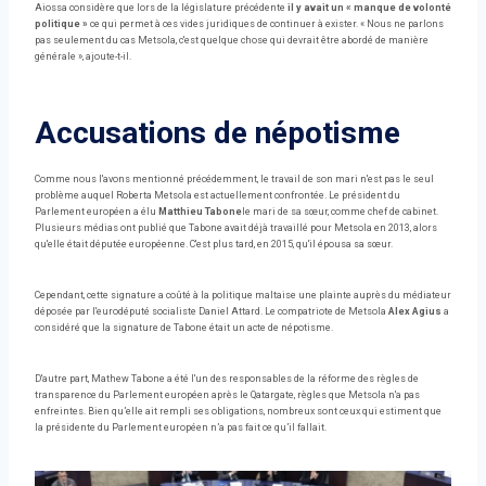
Aiossa considère que lors de la législature précédente
il y avait un « manque de volonté
politique »
ce qui permet à ces vides juridiques de continuer à exister. « Nous ne parlons
pas seulement du cas Metsola, c'est quelque chose qui devrait être abordé de manière
générale », ajoute-t-il.
Accusations de népotisme
Comme nous l'avons mentionné précédemment, le travail de son mari n'est pas le seul
problème auquel Roberta Metsola est actuellement confrontée. Le président du
Parlement européen a élu
Matthieu Tabone
le mari de sa sœur, comme chef de cabinet.
Plusieurs médias ont publié que Tabone avait déjà travaillé pour Metsola en 2013, alors
qu'elle était députée européenne. C'est plus tard, en 2015, qu'il épousa sa sœur.
Cependant, cette signature a coûté à la politique maltaise une plainte auprès du médiateur
déposée par l'eurodéputé socialiste Daniel Attard. Le compatriote de Metsola
Alex Agius
a
considéré que la signature de Tabone était un acte de népotisme.
D'autre part, Mathew Tabone a été l'un des responsables de la réforme des règles de
transparence du Parlement européen après le Qatargate, règles que Metsola n'a pas
enfreintes. Bien qu’elle ait rempli ses obligations, nombreux sont ceux qui estiment que
la présidente du Parlement européen n’a pas fait ce qu’il fallait.