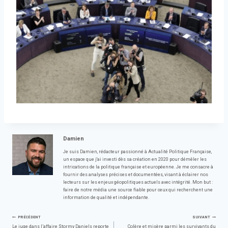
Damien
Je suis Damien, rédacteur passionné à Actualité Politique Française,
un espace que j'ai investi dès sa création en 2020 pour démêler les
intrications de la politique française et européenne. Je me consacre à
fournir des analyses précises et documentées, visant à éclairer nos
lecteurs sur les enjeux géopolitiques actuels avec intégrité. Mon but :
faire de notre média une source fiable pour ceux qui recherchent une
information de qualité et indépendante.
Navigation
PRÉCÉDENT
SUIVANT
Le juge dans l’affaire Stormy Daniels reporte
Colère et misère parmi les survivants du