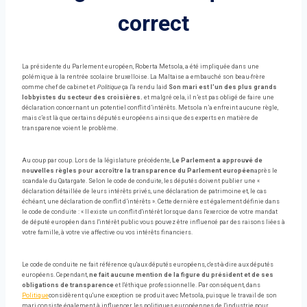
correct
La présidente du Parlement européen, Roberta Metsola, a été impliquée dans une
polémique à la rentrée scolaire bruxelloise. La Maltaise a embauché son beau-frère
comme chef de cabinet et
Politique
ça l'a rendu laid
Son mari est l'un des plus grands
lobbyistes du secteur des croisières.
et malgré cela, il n’est pas obligé de faire une
déclaration concernant un potentiel conflit d’intérêts. Metsola n’a enfreint aucune règle,
mais c’est là que certains députés européens ainsi que des experts en matière de
transparence voient le problème.
Au coup par coup. Lors de la législature précédente,
Le Parlement a approuvé de
nouvelles règles pour accroître la transparence du Parlement européen
après le
scandale du Qatargate. Selon le code de conduite, les députés doivent publier une «
déclaration détaillée de leurs intérêts privés, une déclaration de patrimoine et, le cas
échéant, une déclaration de conflit d’intérêts ». Cette dernière est également définie dans
le code de conduite : « Il existe un conflit d'intérêt lorsque dans l'exercice de votre mandat
de député européen dans l'intérêt public vous pouvez être influencé par des raisons liées à
votre famille, à votre vie affective ou vos intérêts financiers.
Le code de conduite ne fait référence qu'aux députés européens, c'est-à-dire aux députés
européens. Cependant,
ne fait aucune mention de la figure du président et de ses
obligations de transparence
et l'éthique professionnelle. Par conséquent, dans
Politique
considèrent qu'une exception se produit avec Metsola, puisque le travail de son
mari consiste également à influencer les politiques européennes de l'industrie pour