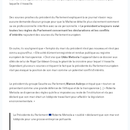
laquelle il travaille.
Des sources proches du président du Parlement expliquent à ce journal n'avoir reçu
aucune demande d'aucun groupe pour que la Maltaise détaille plus clairement comment
sa vie professionnelle interfère avec sa vie personnelle.
« Le président a toujours suivi
toutes les règles du Parlement concernant les déclarations et les conflits
d'intérêts »
ajoutent des sources du Parlement européen.
En outre, ils soulignent que « l'emploi du mari du président n'est pas nouveau et n'est pas
connu aujourd'hui. « Elle a été dûment enregistrée et rendue publique au registre
européen de transparence. » C'est vrai que
Ukko Metsola
Il apparaît dans ce dossier aux
côtés de celui de Royal Caribbean Group, le géant de la croisière pour lequel il travaille.
Cependant, plusieurs sources critiquent le fait que la présidente du Parlement européen
n'ait pas évoqué la position de son mari comme un potentiel conflit d'intérêts.
Le président du groupe Gauche au Parlement,
Manon Aubry
a critiqué que « tout en se
présentant comme une grande défense de l’éthique et de la transparence […] « Roberta
Metsola se dispense des règles qu'elle a imposées au reste de l'institution et n'a pas
déclaré que son mari était un lobbyiste travaillant pour affaiblir la législation
environnementale. »
La Présidente du Parlement
Roberta Metsola a « oublié » déclarant que son mar est
lobbyiste pour une grosse entreprise polluante.