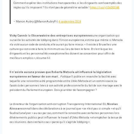
Comment espérer des institutions transparentes si les dirigeants sont exemptés des
règles qu’ils imposent ? Ils n'ont pas de géométrie variable !
https://t.co/y1DoDQ2Ib8
– Manon Aubry (@ManonAubryFr)
4 septembre 2024
Vicky Cann
de la
Observatoire des entreprises européennes
une organisation qui
surveille les activités de lobbying dans l'Union européenne, estime que même si Metsola
n'a violé aucun code de conduite, elle aurait pu faire mieux. « Il existe à Bruxelles une
culture qui consiste à faire le minimum au lieu de bien le faire. Et c’est là que les
dirigeants et les personnalités exceptionnelles doivent se concentrer pour offrir de
meilleurs emplois », résume-t-il.
Il n'existe aucune preuve que Roberta Metsola ait influencé la législation
européenne en faveur de son mari.
.
Politique
Il publie en revanche la facilité avec
laquelle une rencontre a été programmée entre Ukko Metsola et un commissaire ou
l'accès à des personnes liées à son activité professionnelle du fait de son mariage avec le
président du Parlement européen. Dois-je arrêter de l'accompagner ?
Le directeur de l'organisation anti-corruption Transparency International EU,
Nicolas
Aïossa
reconnaît dans des déclarations à ce journal que « ce n'est pas si simple » et qu'il
faudrait analyser « au cas par cas, comment la rencontre avec certaines personnes lors
d'événements publics peut influencer le travail d'Ukko Metsola » et empêcher la tenue de
ces réunions. dans certains cas « parce qu’il s’agit de lobbying ».