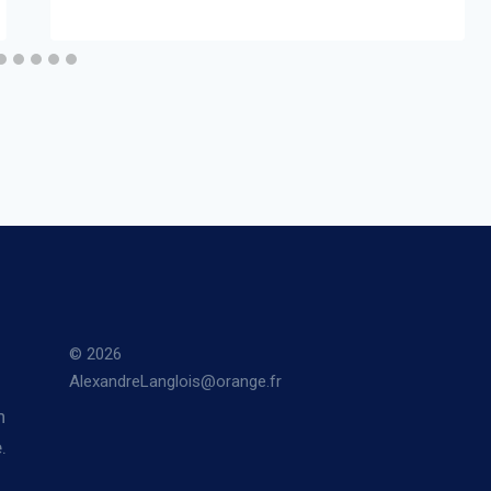
© 2026
AlexandreLanglois@orange.fr
n
.