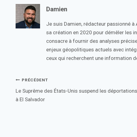
Damien
Je suis Damien, rédacteur passionné à Ac
sa création en 2020 pour démêler les in
consacre à fournir des analyses précise
enjeux géopolitiques actuels avec intégr
ceux qui recherchent une information de
Navigation
PRÉCÉDENT
Le Suprême des États-Unis suspend les déportation
de
à El Salvador
l’article