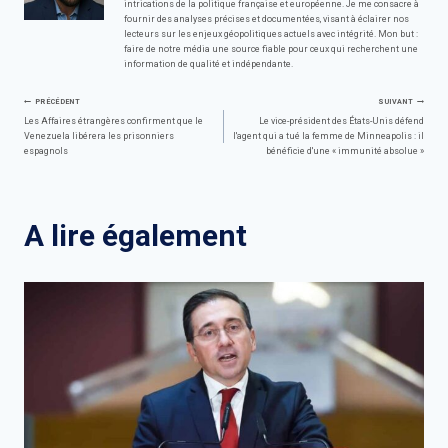
intrications de la politique française et européenne. Je me consacre à
fournir des analyses précises et documentées, visant à éclairer nos
lecteurs sur les enjeux géopolitiques actuels avec intégrité. Mon but :
faire de notre média une source fiable pour ceux qui recherchent une
information de qualité et indépendante.
Navigation
PRÉCÉDENT
SUIVANT
Les Affaires étrangères confirment que le
Le vice-président des États-Unis défend
Venezuela libérera les prisonniers
l'agent qui a tué la femme de Minneapolis : il
de
espagnols
bénéficie d'une « immunité absolue »
l’article
A lire également