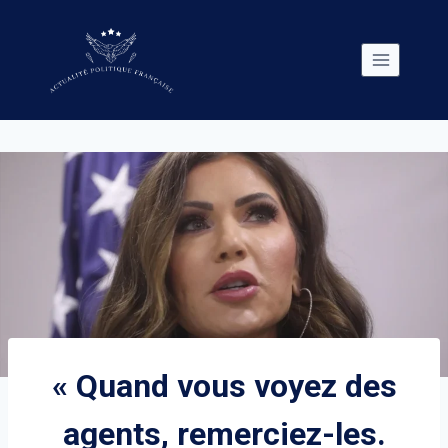
Skip
to
content
« Quand vous voyez des
agents, remerciez-les.