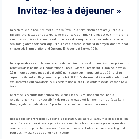
Invitez-les à déjeuner »
La secrétaire à la Sécurité intérieure des États-Unis, Kristi Noem, a déclaré jeudi que le
pays avait « arrêté, détenu et expulsé vers leur pays d'origine » plus de 650 000 immigrants
irréguliers « grâce » à l'administration de Donald Trump. Le responsable de la persécution
des immigrants a comparu aujourd'hui après l'assassinat hier d'un citoyen américain par
un agent de l'Immigration and Customs Enforcement Service (ICE).
Le responsable a voulu laisser cet épisode derrière lui et s'est concentré sur les prétendus
bénéfices de la politique d'immigration du pays. « Grâce au président Trump, nous avons
2,6 millions de personnes qui ont quitté notre pays et qui n'auraient pas dû être ici au
départ. Ils étaient ici illégalement et plus de 650 000 d'entre eux ont été arrêtés, détenus et
expulsés vers leur pays d'origine », a déclaré Noem lors d'une conférence de presse à New
York.
Le chef de la sécurité intérieure a ajouté que « les deux millions qui sont partis
volontairement » ont la « possibilité de rentrer chez eux et de revenir un jour (aux Etats-
Unis) légalement, afin d'avoir l'opportunité de profiter du rêve américain ».
Noem a également rappelé que demain aux Etats-Unis marque la Journée de l'application
de la loi et a encouragé les citoyens à « les remercier ». Lorsque vous voyez un agent des
douanes et de la protection des frontières… remerciez-le. Faites quelque chose de gentil
pour eux. Invitez-les à déjeuner », a-t-il déclaré.