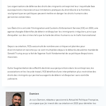
Les organisations de défense des droits des migrants ont exprimé leur inquiétude face
aux expulsions massives et aux limitations pratiques du droit d'asile à la frontière,
soulignant que ces politiques peuvent mettre en danger les droits humains des
personnes concernées.
Les États-Unis ont créé l'Immigration and Customs Enforcement Service (ICE) en 2003, une
agence chargée d'identifier, de détenir et d'expulser les immigrants irréguliers, ainsi que
d'enquêter sur des crimes tels que la traite des êtres humains ou le trafic transnational.
Depuis sa création, l'ICE a accumulé de nombreuses critiques et plaintes pour
discrimination et racisme qui se sont multipliées depuis le début du deuxième mandat de
Donald Trump, ce qui a fait de l'agence l'outil fondamental de sa politique d'expulsions
massives.
Outre l'augmentation des effectifs destinés aux perquisitions dans les entreprises, les
associations et les lieux de travail, l'ICE bénéficie d'une interprétation plus restrictive des
droits des immigrés qui permet aux agents de détenir et d'expulser sans contrôle
judiciaire.
Damien
Je suis Damien, rédacteur passionné à Actualité Politique Française,
un espace que j'ai investi dès sa création en 2020 pour démêler les