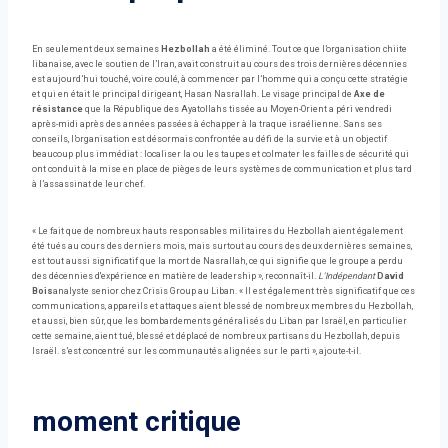
En seulement deux semaines
Hezbollah
a été éliminé. Tout ce que l’organisation chiite
libanaise, avec le soutien de l’Iran, avait construit au cours des trois dernières décennies
est aujourd’hui touché, voire coulé, à commencer par l’homme qui a conçu cette stratégie
et qui en était le principal dirigeant, Hasan Nasrallah. Le visage principal de
Axe de
résistance
que la République des Ayatollahs tissée au Moyen-Orient a péri vendredi
après-midi après des années passées à échapper à la traque israélienne. Sans ses
conseils, l’organisation est désormais confrontée au défi de la survie et à un objectif
beaucoup plus immédiat : localiser la ou les taupes et colmater les failles de sécurité qui
ont conduit à la mise en place de pièges de leurs systèmes de communication et plus tard
à l’assassinat de leur chef.
« Le fait que de nombreux hauts responsables militaires du Hezbollah aient également
été tués au cours des derniers mois, mais surtout au cours des deux dernières semaines,
est tout aussi significatif que la mort de Nasrallah, ce qui signifie que le groupe a perdu
des décennies d'expérience en matière de leadership », reconnaît-il.
L'Indépendant
David
Bois
analyste senior chez Crisis Group au Liban. « Il est également très significatif que ces
communications, appareils et attaques aient blessé de nombreux membres du Hezbollah,
et aussi, bien sûr, que les bombardements généralisés du Liban par Israël, en particulier
cette semaine, aient tué, blessé et déplacé de nombreux partisans du Hezbollah, depuis
Israël. s’est concentré sur les communautés alignées sur le parti », ajoute-t-il.
moment critique