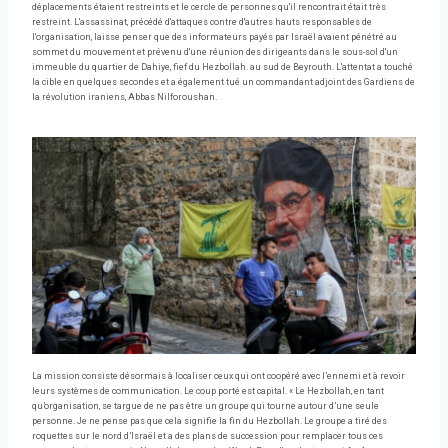
déplacements étaient restreints et le cercle de personnes qu'il rencontrait était très
restreint. L'assassinat, précédé d'attaques contre d'autres hauts responsables de
l'organisation, laisse penser que des informateurs payés par Israël avaient pénétré au
sommet du mouvement et prévenu d'une réunion des dirigeants dans le sous-sol d'un
immeuble du quartier de Dahiye, fief du Hezbollah. au sud de Beyrouth. L'attentat a touché
la cible en quelques secondes et a également tué un commandant adjoint des Gardiens de
la révolution iraniens, Abbas Nilforoushan.
La mission consiste désormais à localiser ceux qui ont coopéré avec l’ennemi et à revoir
leurs systèmes de communication. Le coup porté est capital. « Le Hezbollah, en tant
qu’organisation, se targue de ne pas être un groupe qui tourne autour d’une seule
personne. Je ne pense pas que cela signifie la fin du Hezbollah. Le groupe a tiré des
roquettes sur le nord d’Israël et a des plans de succession pour remplacer tous ces