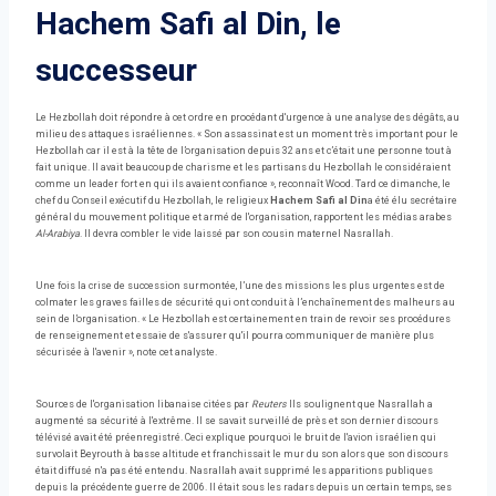
Hachem Safi al Din, le
successeur
Le Hezbollah doit répondre à cet ordre en procédant d'urgence à une analyse des dégâts, au
milieu des attaques israéliennes. « Son assassinat est un moment très important pour le
Hezbollah car il est à la tête de l’organisation depuis 32 ans et c’était une personne tout à
fait unique. Il avait beaucoup de charisme et les partisans du Hezbollah le considéraient
comme un leader fort en qui ils avaient confiance », reconnaît Wood. Tard ce dimanche, le
chef du Conseil exécutif du Hezbollah, le religieux
Hachem Safi al Din
a été élu secrétaire
général du mouvement politique et armé de l'organisation, rapportent les médias arabes
Al-Arabiya
. Il devra combler le vide laissé par son cousin maternel Nasrallah.
Une fois la crise de succession surmontée, l’une des missions les plus urgentes est de
colmater les graves failles de sécurité qui ont conduit à l’enchaînement des malheurs au
sein de l’organisation. « Le Hezbollah est certainement en train de revoir ses procédures
de renseignement et essaie de s'assurer qu'il pourra communiquer de manière plus
sécurisée à l'avenir », note cet analyste.
Sources de l'organisation libanaise citées par
Reuters
Ils soulignent que Nasrallah a
augmenté sa sécurité à l'extrême. Il se savait surveillé de près et son dernier discours
télévisé avait été préenregistré. Ceci explique pourquoi le bruit de l'avion israélien qui
survolait Beyrouth à basse altitude et franchissait le mur du son alors que son discours
était diffusé n'a pas été entendu. Nasrallah avait supprimé les apparitions publiques
depuis la précédente guerre de 2006. Il était sous les radars depuis un certain temps, ses