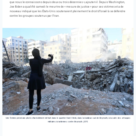
que nous le connaissons depuis deux ou trois décennies », ajoute-t-il. Depuis Washington,
Joe Biden a qualifié samedi le meurtre de « mesure de justice » pour ses victimes et a de
nouveau indiqué que les États-Unis soutenaient pleinement le droit d'Israël à se défendre
contre les groupes soutenus par l'Iran.
Une femme prend une photo d'un bâtiment détruit dans le quartier Haret Hreik, dans la banlieue sud de Beyrouth, à la suite des attaques
militaires israéliennes contre Beyrouth.
|
EFE