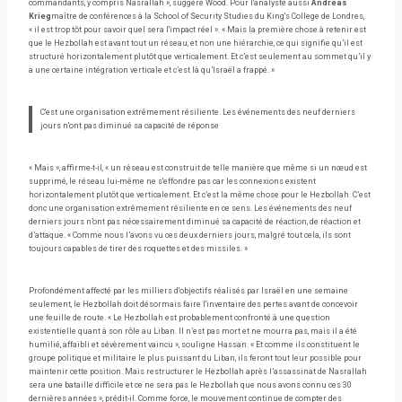
commandants, y compris Nasrallah », suggère Wood. Pour l'analyste aussi
Andreas
Krieg
maître de conférences à la School of Security Studies du King's College de Londres,
« il est trop tôt pour savoir quel sera l'impact réel ». « Mais la première chose à retenir est
que le Hezbollah est avant tout un réseau, et non une hiérarchie, ce qui signifie qu’il est
structuré horizontalement plutôt que verticalement. Et c’est seulement au sommet qu’il y
a une certaine intégration verticale et c’est là qu’Israël a frappé. »
C'est une organisation extrêmement résiliente. Les événements des neuf derniers
jours n'ont pas diminué sa capacité de réponse
« Mais », affirme-t-il, « un réseau est construit de telle manière que même si un nœud est
supprimé, le réseau lui-même ne s'effondre pas car les connexions existent
horizontalement plutôt que verticalement. Et c’est la même chose pour le Hezbollah. C’est
donc une organisation extrêmement résiliente en ce sens. Les événements des neuf
derniers jours n’ont pas nécessairement diminué sa capacité de réaction, de réaction et
d’attaque. « Comme nous l’avons vu ces deux derniers jours, malgré tout cela, ils sont
toujours capables de tirer des roquettes et des missiles. »
Profondément affecté par les milliers d'objectifs réalisés par Israël en une semaine
seulement, le Hezbollah doit désormais faire l'inventaire des pertes avant de concevoir
une feuille de route. « Le Hezbollah est probablement confronté à une question
existentielle quant à son rôle au Liban. Il n’est pas mort et ne mourra pas, mais il a été
humilié, affaibli et sévèrement vaincu », souligne Hassan. « Et comme ils constituent le
groupe politique et militaire le plus puissant du Liban, ils feront tout leur possible pour
maintenir cette position. Mais restructurer le Hezbollah après l’assassinat de Nasrallah
sera une bataille difficile et ce ne sera pas le Hezbollah que nous avons connu ces 30
dernières années », prédit-il. Comme force, le mouvement continue de compter des