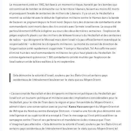
Le mouvement, créé en 1982, fait face à un moment critique, harcelé par les bombes qui
ont continué de tomber ce dimanche sur le territoire libanais, faisant au moins 82 morts
et provoquant l'exode de centaines de milliers de Libanais. Il y a un an, le Hezbollah a
montré sa solidarité avec le début de l'opération militaire contre le Hamas dans la bande
de Gaza en se joignant depuis le front nord. Depuis lors, des dizaines de combattants et de
commandants sont morts dans des tirs croisés avec l’armée israélienne. Le coup a été
particulièrement difficile à digérer au cours des deux dernières semaines : l’explosion de
pièges explosifs placés sur des milliers de téléavertisseurs du Hezbollah et des centaines
de radios – qui désignent le Mossad mais dont Israël n’a pas officiellement revendiqué la
responsabilité – a décimé les dirigeants militaires. La moitié du conseil de direction de
l'organisation a été rapidement supprimée. Y compris Nasrallah, Tel Aviv affirme avoir
éliminé huit des neuf commandants militaires les plus haut placés du Hezbollah. On
estime également qu'environ 1 500 combattants ont été mutilés par l'explosion de
localisateurs et de talkies-walkies à la mi-septembre.
Cela démontre la volonté d’Israël, soutenu par les États-Unis et certains pays
occidentaux, de littéralement bouleverser le statu quo au Moyen-Orient.
« L'assassinat de Nasrallah et des dirigeants militaires et politiques du Hezbollah par
Israël est un tsunami politique et militaire avec des implications considérables pour le
Hezbollah, pour le rôle de l'Iran dans la région et pour l'ensemble du Moyen-Orient »,
admet-il dans une conversation avec ce journal.
Kawa Hassan
expert du Moyen-Orient et
de l'Afrique du Nord au centre d'analyse Stimson. « Israël a une fois de plus démontré son
intelligence et sa supériorité et a envoyé à l’Iran le message qu’il est prêt à accélérer sa
campagne contre l’Iran et ses partenaires et mandataires à des niveaux que l’Iran
n’imaginait pas atteindre. « Cela démontre la volonté d’Israël, soutenu par les États-Unis et
certains pays occidentaux, de littéralement bouleverser le statu quo au Moyen-Orient, tel