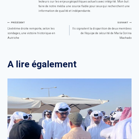
lecteurs sur les enjeux géopolitiques actuels avec intégrité. Mon but :
faire de notre média une source fiable pour ceux qui recherchent une
information de qualité et indépendante.
Navigation
PRÉCÉDENT
SUIVANT
L'extrême droite remporte, selon les
Ils signalent la disparition de deux membres
sondages, une victoire historique en
de l'équipe de sécurité de María Corina
de
Autriche
Machado
l’article
A lire également