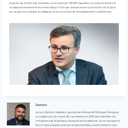
dizaines de milliers de membres, un arsenal de 150 000 roquettes, missiles et drones et
un approvisionnement en armes depuis l'Iran par voie aérienne ou terrestre via la Syrie
qui se poursuit malgré les attaques et les missions de renseignement israéliennes.
Damien
Je suis Damien, rédacteur passionné à Actualité Politique Française,
un espace que j'ai investi dès sa création en 2020 pour démêler les
intrications de la politique française et européenne. Je me consacre à
fournir des analyses précises et documentées, visant à éclairer nos