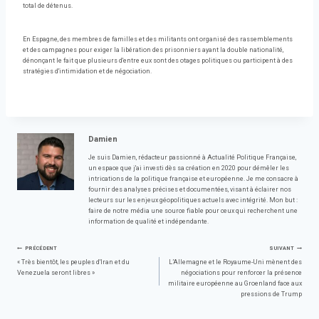
total de détenus.
En Espagne, des membres de familles et des militants ont organisé des rassemblements
et des campagnes pour exiger la libération des prisonniers ayant la double nationalité,
dénonçant le fait que plusieurs d'entre eux sont des otages politiques ou participent à des
stratégies d'intimidation et de négociation.
Damien
Je suis Damien, rédacteur passionné à Actualité Politique Française,
un espace que j'ai investi dès sa création en 2020 pour démêler les
intrications de la politique française et européenne. Je me consacre à
fournir des analyses précises et documentées, visant à éclairer nos
lecteurs sur les enjeux géopolitiques actuels avec intégrité. Mon but :
faire de notre média une source fiable pour ceux qui recherchent une
information de qualité et indépendante.
Navigation
PRÉCÉDENT
SUIVANT
« Très bientôt, les peuples d'Iran et du
L’Allemagne et le Royaume-Uni mènent des
Venezuela seront libres »
négociations pour renforcer la présence
de
militaire européenne au Groenland face aux
pressions de Trump
l’article