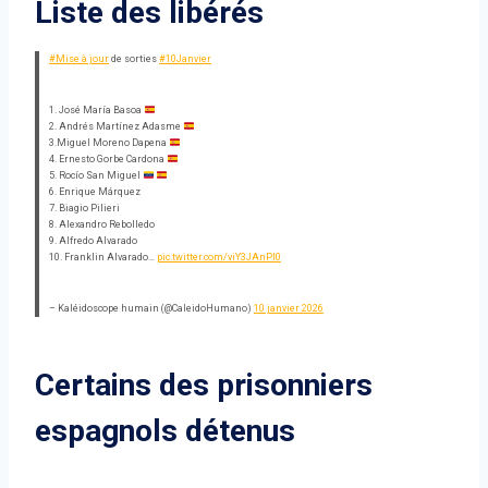
Liste des libérés
#Mise à jour
de sorties
#10Janvier
1. José María Basoa
2. Andrés Martínez Adasme
3.Miguel Moreno Dapena
4. Ernesto Gorbe Cardona
5. Rocío San Miguel
6. Enrique Márquez
7. Biagio Pilieri
8. Alexandro Rebolledo
9. Alfredo Alvarado
10. Franklin Alvarado…
pic.twitter.com/viY3JAnPI0
– Kaléidoscope humain (@CaleidoHumano)
10 janvier 2026
Certains des prisonniers
espagnols détenus