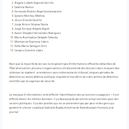
Angela Lizbeth Exposito Carrillo
Catalina Ramos
Fernando Andrés Noya Contramaestre
Ignacio Monllau Médina
Jésus Ernesto Castillo
Jorge Arturo Yéspica Dávila
Jorge Enrique Alayeto Bigott
Karen Sheydell Hernández Rodriguez
Maria Auxiliadora Delgado Tabosky
Montserrat Espinosa Irbern
Sofía María Sahagún Ortiz
Uaiparu Guerere López
Bien que la majorité de ces cas ne disposent pas d'informations officielles détaillées de
l'État vénézuélien, plusieurs organisations ont documenté des dossiers dans lesquels des
schémas se répètent : arrestations sans ordonnance du tribunal, longues périodes de
détention au secret, défense publique imposée et transferts vers des centres de détention
contrôlés par les agences de sécurité.
Le manque d’informations rend difficile l’identification des prisonniers espagnols. « Il est
difficile d'avoir les mêmes données. Il y a beaucoup de personnes emprisonnées pour des
raisons politiques. Il y a des proches qui ne se présentent pas par peur et des gens qui
gardent le silence », explique Gabriela Buada, directrice de Kaleidoscopio Humano, à ce
journal.