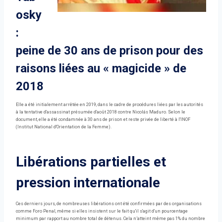
osky
:
peine de 30 ans de prison pour des
raisons liées au « magicide » de
2018
Elle a été initialement arrêtée en 2019, dans le cadre de procédures liées par les autorités
à la tentative d'assassinat présumée d'août 2018 contre Nicolás Maduro. Selon le
document, elle a été condamnée à 30 ans de prison et reste privée de liberté à l'INOF
(Institut National d'Orientation de la Femme).
Libérations partielles et
pression internationale
Ces derniers jours, de nombreuses libérations ont été confirmées par des organisations
comme Foro Penal, même si elles insistent sur le fait qu'il s'agit d'un pourcentage
minimum par rapport au nombre total de détenus. Cela n’atteint même pas 1% du nombre