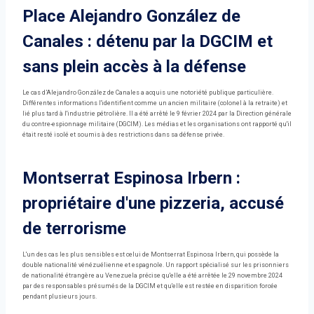
Place Alejandro González de
Canales : détenu par la DGCIM et
sans plein accès à la défense
Le cas d’Alejandro González de Canales a acquis une notoriété publique particulière.
Différentes informations l'identifient comme un ancien militaire (colonel à la retraite) et
lié plus tard à l'industrie pétrolière. Il a été arrêté le 9 février 2024 par la Direction générale
du contre-espionnage militaire (DGCIM). Les médias et les organisations ont rapporté qu'il
était resté isolé et soumis à des restrictions dans sa défense privée.
Montserrat Espinosa Irbern :
propriétaire d'une pizzeria, accusé
de terrorisme
L'un des cas les plus sensibles est celui de Montserrat Espinosa Irbern, qui possède la
double nationalité vénézuélienne et espagnole. Un rapport spécialisé sur les prisonniers
de nationalité étrangère au Venezuela précise qu'elle a été arrêtée le 29 novembre 2024
par des responsables présumés de la DGCIM et qu'elle est restée en disparition forcée
pendant plusieurs jours.