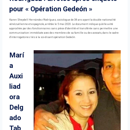
pour « Opération Gedeón »
Karen Sheydell Hernández Rodríguez, sociologue de 38 ans ayant la double nationalité
vénézuélienne et espagnole, arrêtée le 5 mai 2020. Le document indique qu'elle a été
approchée par des fonctionnaires sans pièce d'identité et transférée sans permettre une
communication immédiate avec des membres de sa famille ou des avocats, dans le cadre
d'interrogatoires liés à la soi-disant opération Gedeón.
Marí
a
Auxi
liad
ora
Delg
ado
Tab