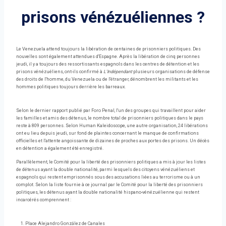
prisons vénézuéliennes ?
Le Venezuela attend toujours la libération de centaines de prisonniers politiques. Des
nouvelles sont également attendues d'Espagne. Après la libération de cinq personnes
jeudi, il y a toujours des ressortissants espagnols dans les centres de détention et les
prisons vénézuéliens, ont-ils confirmé à
L'Indépendant
plusieurs organisations de défense
des droits de l'homme, du Venezuela ou de l'étranger, dénombrent les militants et les
hommes politiques toujours derrière les barreaux.
Selon le dernier rapport publié par Foro Penal, l'un des groupes qui travaillent pour aider
les familles et amis des détenus, le nombre total de prisonniers politiques dans le pays
reste à 809 personnes. Selon Human Kaleidoscope, une autre organisation, 24 libérations
ont eu lieu depuis jeudi, sur fond de plaintes concernant le manque de confirmations
officielles et l'attente angoissante de dizaines de proches aux portes des prisons. Un décès
en détention a également été enregistré.
Parallèlement, le Comité pour la liberté des prisonniers politiques a mis à jour les listes
de détenus ayant la double nationalité, parmi lesquels des citoyens vénézuéliens et
espagnols qui restent emprisonnés sous des accusations liées au terrorisme ou à un
complot. Selon la liste fournie à ce journal par le Comité pour la liberté des prisonniers
politiques, les détenus ayant la double nationalité hispano-vénézuélienne qui restent
incarcérés comprennent :
Place Alejandro González de Canales