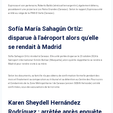
Espinosa et son partenaire, Roberto Baldo (vénézuélien-argentin), également détenu,
possédaient une pizzeria à Los Palos Grandes (Caracas). Selon le rapport, Espinosa a été
arrêté au siège de la PNB El Valle (Caracas).
Sofía María Sahagún Ortíz:
disparue à l'aéroport alors qu'elle
se rendait à Madrid
Sofía Sahagún Ortíz résidait à Caracas. Elle a été portée disparue le 23 octobre 2024 à
l'aéroport international Simón Bolívar (Maiquetía), alors qu'elle s'apprêtait à se rendre à
Madrid pour rendre visite à sa mère.
Selon les documents, sa famille n'a pas obtenu de confirmation formelle pendant des
mois et finalement sa comparution au tribunal et sa détention au Centre des Poursuivis
et Condamnés de la Zone Métropolitaine I de Caracas (ancien SEBIN Helicoide) ont été
confirmées, sous des accusations de terrorisme.
Karen Sheydell Hernández
Rodríguez : arrêtée après enquête