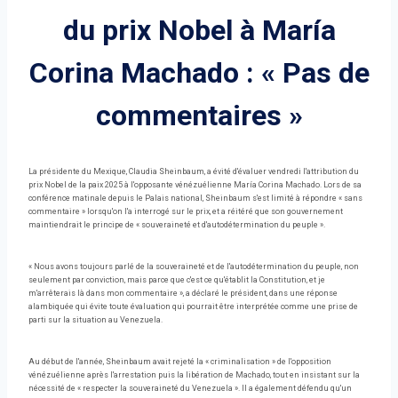
du prix Nobel à María
Corina Machado : « Pas de
commentaires »
La présidente du Mexique, Claudia Sheinbaum, a évité d'évaluer vendredi l'attribution du
prix Nobel de la paix 2025 à l'opposante vénézuélienne María Corina Machado. Lors de sa
conférence matinale depuis le Palais national, Sheinbaum s'est limité à répondre « sans
commentaire » lorsqu'on l'a interrogé sur le prix, et a réitéré que son gouvernement
maintiendrait le principe de « souveraineté et d'autodétermination du peuple ».
« Nous avons toujours parlé de la souveraineté et de l'autodétermination du peuple, non
seulement par conviction, mais parce que c'est ce qu'établit la Constitution, et je
m'arrêterais là dans mon commentaire », a déclaré le président, dans une réponse
alambiquée qui évite toute évaluation qui pourrait être interprétée comme une prise de
parti sur la situation au Venezuela.
Au début de l'année, Sheinbaum avait rejeté la « criminalisation » de l'opposition
vénézuélienne après l'arrestation puis la libération de Machado, tout en insistant sur la
nécessité de « respecter la souveraineté du Venezuela ». Il a également défendu qu'un