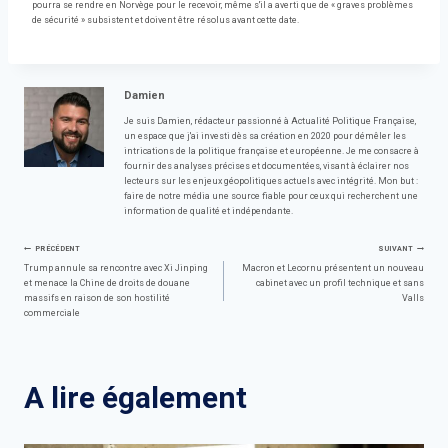
pourra se rendre en Norvège pour le recevoir, même s'il a averti que de « graves problèmes
de sécurité » subsistent et doivent être résolus avant cette date.
Damien
Je suis Damien, rédacteur passionné à Actualité Politique Française,
un espace que j'ai investi dès sa création en 2020 pour démêler les
intrications de la politique française et européenne. Je me consacre à
fournir des analyses précises et documentées, visant à éclairer nos
lecteurs sur les enjeux géopolitiques actuels avec intégrité. Mon but :
faire de notre média une source fiable pour ceux qui recherchent une
information de qualité et indépendante.
Navigation
PRÉCÉDENT
SUIVANT
Trump annule sa rencontre avec Xi Jinping
Macron et Lecornu présentent un nouveau
et menace la Chine de droits de douane
cabinet avec un profil technique et sans
de
massifs en raison de son hostilité
Valls
commerciale
l’article
A lire également