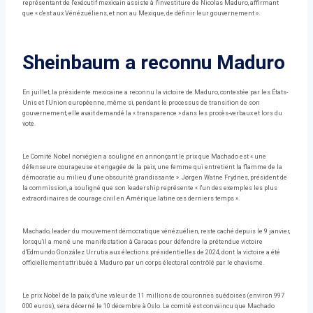
représentant de l'exécutif mexicain assiste à l'investiture de Nicolas Maduro, affirmant
que « c'est aux Vénézuéliens, et non au Mexique, de définir leur gouvernement ».
Sheinbaum a reconnu Maduro
En juillet, la présidente mexicaine a reconnu la victoire de Maduro, contestée par les États-
Unis et l'Union européenne, même si, pendant le processus de transition de son
gouvernement, elle avait demandé la « transparence » dans les procès-verbaux et lors du
vote.
Le Comité Nobel norvégien a souligné en annonçant le prix que Machado est « une
défenseure courageuse et engagée de la paix, une femme qui entretient la flamme de la
démocratie au milieu d'une obscurité grandissante ». Jørgen Watne Frydnes, président de
la commission, a souligné que son leadership représente « l'un des exemples les plus
extraordinaires de courage civil en Amérique latine ces derniers temps ».
Machado, leader du mouvement démocratique vénézuélien, reste caché depuis le 9 janvier,
lorsqu'il a mené une manifestation à Caracas pour défendre la prétendue victoire
d'Edmundo González Urrutia aux élections présidentielles de 2024, dont la victoire a été
officiellement attribuée à Maduro par un corps électoral contrôlé par le chavisme.
Le prix Nobel de la paix, d'une valeur de 11 millions de couronnes suédoises (environ 997
000 euros), sera décerné le 10 décembre à Oslo. Le comité est convaincu que Machado