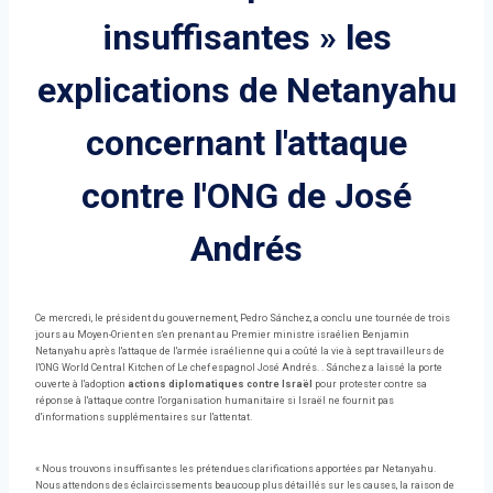
insuffisantes » les
explications de Netanyahu
concernant l'attaque
contre l'ONG de José
Andrés
Ce mercredi, le président du gouvernement, Pedro Sánchez, a conclu une tournée de trois
jours au Moyen-Orient en s'en prenant au Premier ministre israélien Benjamin
Netanyahu après l'attaque de l'armée israélienne qui a coûté la vie à sept travailleurs de
l'ONG World Central Kitchen of Le chef espagnol José Andrés. . Sánchez a laissé la porte
ouverte à l'adoption
actions diplomatiques contre Israël
pour protester contre sa
réponse à l'attaque contre l'organisation humanitaire si Israël ne fournit pas
d'informations supplémentaires sur l'attentat.
« Nous trouvons insuffisantes les prétendues clarifications apportées par Netanyahu.
Nous attendons des éclaircissements beaucoup plus détaillés sur les causes, la raison de