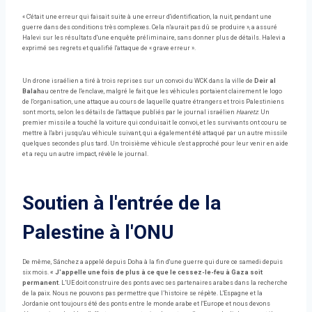
« C'était une erreur qui faisait suite à une erreur d'identification, la nuit, pendant une
guerre dans des conditions très complexes. Cela n'aurait pas dû se produire », a assuré
Halevi sur les résultats d'une enquête préliminaire, sans donner plus de détails. Halevi a
exprimé ses regrets et qualifié l'attaque de « grave erreur ».
Un drone israélien a tiré à trois reprises sur un convoi du WCK dans la ville de
Deir al
Balah
au centre de l'enclave, malgré le fait que les véhicules portaient clairement le logo
de l'organisation, une attaque au cours de laquelle quatre étrangers et trois Palestiniens
sont morts, selon les détails de l'attaque publiés par le journal israélien
Haaretz
. Un
premier missile a touché la voiture qui conduisait le convoi, et les survivants ont couru se
mettre à l'abri jusqu'au véhicule suivant, qui a également été attaqué par un autre missile
quelques secondes plus tard. Un troisième véhicule s'est approché pour leur venir en aide
et a reçu un autre impact, révèle le journal.
Soutien à l'entrée de la
Palestine à l'ONU
De même, Sánchez a appelé depuis Doha à la fin d'une guerre qui dure ce samedi depuis
six mois.
« J'appelle une fois de plus à ce que le cessez-le-feu à Gaza soit
permanent
. L’UE doit construire des ponts avec ses partenaires arabes dans la recherche
de la paix. Nous ne pouvons pas permettre que l’histoire se répète. L'Espagne et la
Jordanie ont toujours été des ponts entre le monde arabe et l'Europe et nous devons