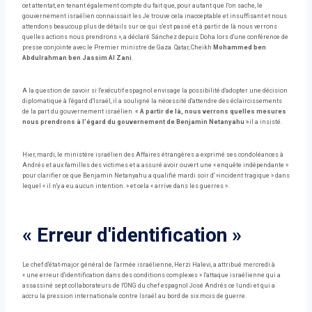
cet attentat, en tenant également compte du fait que, pour autant que l'on sache, le
gouvernement israélien connaissait les Je trouve cela inacceptable et insuffisant et nous
attendons beaucoup plus de détails sur ce qui s'est passé et à partir de là nous verrons
quelles actions nous prendrons », a déclaré Sánchez depuis Doha lors d'une conférence de
presse conjointe avec le Premier ministre de Gaza. Qatar, Cheikh
Mohammed ben
Abdulrahman ben Jassim Al Zani
.
A la question de savoir si l'exécutif espagnol envisage la possibilité d'adopter une décision
diplomatique à l'égard d'Israël, il a souligné la nécessité d'attendre des éclaircissements
de la part du gouvernement israélien.
« A partir de là, nous verrons quelles mesures
nous prendrons à l'égard du gouvernement de Benjamin Netanyahu »
il a insisté.
Hier, mardi, le ministère israélien des Affaires étrangères a exprimé ses condoléances à
Andrés et aux familles des victimes et a assuré avoir ouvert une « enquête indépendante »
pour clarifier ce que Benjamin Netanyahu a qualifié mardi soir d' »incident tragique » dans
lequel « il n'y a eu aucun intention. » et cela « arrive dans les guerres ».
« Erreur d'identification »
Le chef d'état-major général de l'armée israélienne, Herzi Halevi, a attribué mercredi à
« une erreur d'identification dans des conditions complexes » l'attaque israélienne qui a
assassiné sept collaborateurs de l'ONG du chef espagnol José Andrés ce lundi et qui a
accru la pression internationale contre Israël au bord de six mois de guerre.