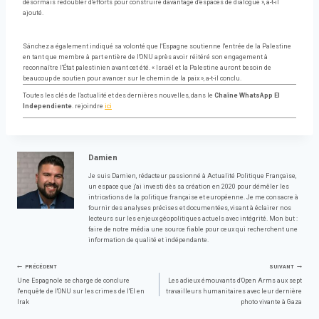
désormais redoubler d'efforts pour construire davantage d'espaces de dialogue », a-t-il
ajouté.
Sánchez a également indiqué sa volonté que l'Espagne soutienne l'entrée de la Palestine
en tant que membre à part entière de l'ONU après avoir réitéré son engagement à
reconnaître l'État palestinien avant cet été. « Israël et la Palestine auront besoin de
beaucoup de soutien pour avancer sur le chemin de la paix », a-t-il conclu.
Toutes les clés de l'actualité et des dernières nouvelles, dans le
Chaîne WhatsApp El
Independiente
. rejoindre
ici
Damien
Je suis Damien, rédacteur passionné à Actualité Politique Française,
un espace que j'ai investi dès sa création en 2020 pour démêler les
intrications de la politique française et européenne. Je me consacre à
fournir des analyses précises et documentées, visant à éclairer nos
lecteurs sur les enjeux géopolitiques actuels avec intégrité. Mon but :
faire de notre média une source fiable pour ceux qui recherchent une
information de qualité et indépendante.
Navigation
PRÉCÉDENT
SUIVANT
Une Espagnole se charge de conclure
Les adieux émouvants d'Open Arms aux sept
l'enquête de l'ONU sur les crimes de l'EI en
travailleurs humanitaires avec leur dernière
de
Irak
photo vivante à Gaza