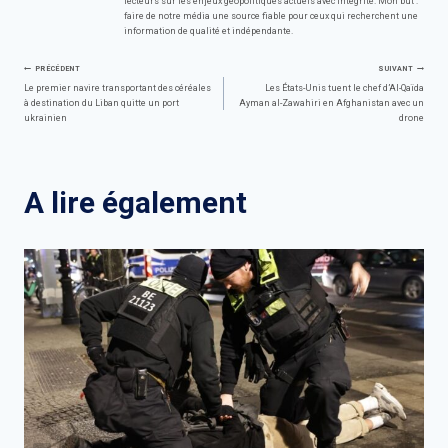
lecteurs sur les enjeux géopolitiques actuels avec intégrité. Mon but :
faire de notre média une source fiable pour ceux qui recherchent une
information de qualité et indépendante.
Navigation
PRÉCÉDENT
SUIVANT
Le premier navire transportant des céréales
Les États-Unis tuent le chef d’Al-Qaïda
à destination du Liban quitte un port
Ayman al-Zawahiri en Afghanistan avec un
de
ukrainien
drone
l’article
A lire également