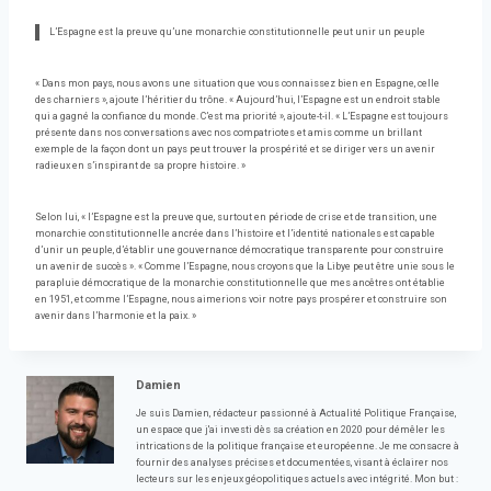
L’Espagne est la preuve qu’une monarchie constitutionnelle peut unir un peuple
« Dans mon pays, nous avons une situation que vous connaissez bien en Espagne, celle
des charniers », ajoute l’héritier du trône. « Aujourd’hui, l’Espagne est un endroit stable
qui a gagné la confiance du monde. C’est ma priorité », ajoute-t-il. « L’Espagne est toujours
présente dans nos conversations avec nos compatriotes et amis comme un brillant
exemple de la façon dont un pays peut trouver la prospérité et se diriger vers un avenir
radieux en s’inspirant de sa propre histoire. »
Selon lui, « l’Espagne est la preuve que, surtout en période de crise et de transition, une
monarchie constitutionnelle ancrée dans l’histoire et l’identité nationales est capable
d’unir un peuple, d’établir une gouvernance démocratique transparente pour construire
un avenir de succès ». « Comme l’Espagne, nous croyons que la Libye peut être unie sous le
parapluie démocratique de la monarchie constitutionnelle que mes ancêtres ont établie
en 1951, et comme l’Espagne, nous aimerions voir notre pays prospérer et construire son
avenir dans l’harmonie et la paix. »
Damien
Je suis Damien, rédacteur passionné à Actualité Politique Française,
un espace que j'ai investi dès sa création en 2020 pour démêler les
intrications de la politique française et européenne. Je me consacre à
fournir des analyses précises et documentées, visant à éclairer nos
lecteurs sur les enjeux géopolitiques actuels avec intégrité. Mon but :