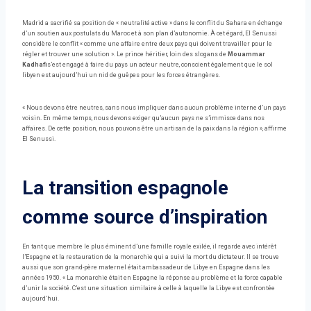
Madrid a sacrifié sa position de « neutralité active » dans le conflit du Sahara en échange
d’un soutien aux postulats du Maroc et à son plan d’autonomie. À cet égard, El Senussi
considère le conflit « comme une affaire entre deux pays qui doivent travailler pour le
régler et trouver une solution ». Le prince héritier, loin des slogans de
Mouammar
Kadhafi
s’est engagé à faire du pays un acteur neutre, conscient également que le sol
libyen est aujourd’hui un nid de guêpes pour les forces étrangères.
« Nous devons être neutres, sans nous impliquer dans aucun problème interne d’un pays
voisin. En même temps, nous devons exiger qu’aucun pays ne s’immisce dans nos
affaires. De cette position, nous pouvons être un artisan de la paix dans la région », affirme
El Senussi.
La transition espagnole
comme source d’inspiration
En tant que membre le plus éminent d’une famille royale exilée, il regarde avec intérêt
l’Espagne et la restauration de la monarchie qui a suivi la mort du dictateur. Il se trouve
aussi que son grand-père maternel était ambassadeur de Libye en Espagne dans les
années 1950. « La monarchie était en Espagne la réponse au problème et la force capable
d’unir la société. C’est une situation similaire à celle à laquelle la Libye est confrontée
aujourd’hui.