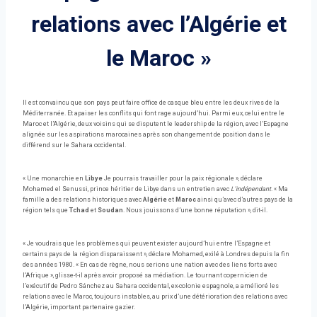
relations avec l’Algérie et
le Maroc »
Il est convaincu que son pays peut faire office de casque bleu entre les deux rives de la
Méditerranée. Et apaiser les conflits qui font rage aujourd’hui. Parmi eux, celui entre le
Maroc et l’Algérie, deux voisins qui se disputent le leadership de la région, avec l’Espagne
alignée sur les aspirations marocaines après son changement de position dans le
différend sur le Sahara occidental.
« Une monarchie en
Libye
Je pourrais travailler pour la paix régionale », déclare
Mohamed el Senussi, prince héritier de Libye dans un entretien avec
L’indépendant
. « Ma
famille a des relations historiques avec
Algérie
et
Maroc
ainsi qu’avec d’autres pays de la
région tels que
Tchad
et
Soudan
. Nous jouissons d’une bonne réputation », dit-il.
« Je voudrais que les problèmes qui peuvent exister aujourd’hui entre l’Espagne et
certains pays de la région disparaissent », déclare Mohamed, exilé à Londres depuis la fin
des années 1980. « En cas de règne, nous serions une nation avec des liens forts avec
l’Afrique », glisse-t-il après avoir proposé sa médiation. Le tournant copernicien de
l’exécutif de Pedro Sánchez au Sahara occidental, ex-colonie espagnole, a amélioré les
relations avec le Maroc, toujours instables, au prix d’une détérioration des relations avec
l’Algérie, important partenaire gazier.