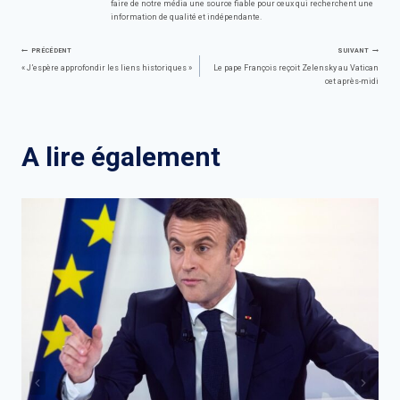
faire de notre média une source fiable pour ceux qui recherchent une
information de qualité et indépendante.
Navigation
PRÉCÉDENT
SUIVANT
« J’espère approfondir les liens historiques »
Le pape François reçoit Zelensky au Vatican
cet après-midi
de
l’article
A lire également