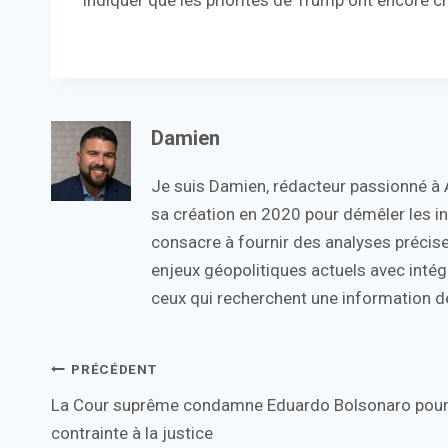
indiquer que les priorités de Trump ont encore c
Damien
Je suis Damien, rédacteur passionné à Ac
sa création en 2020 pour démêler les in
consacre à fournir des analyses précise
enjeux géopolitiques actuels avec intégr
ceux qui recherchent une information de
Navigation
PRÉCÉDENT
La Cour suprême condamne Eduardo Bolsonaro pou
de
contrainte à la justice