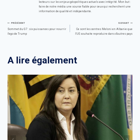
lecteurs sur les enjeux géopolitiques actuels avec intégrité. Mon but :
faire de notre média une source fiable pour ceux qui recherchent une
information de qualité et indépendante.
Navigation
PRÉCÉDENT
SUIVANT
Sommet du G7 : six puissances pour nourrir
Ce sont les centres Meloni en Albanie que
l'ego de Trump
l'UE souhaite reproduire dans d'autres pays
de
l’article
A lire également