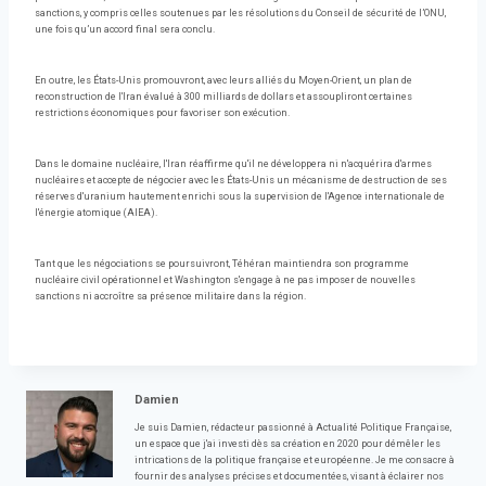
sanctions, y compris celles soutenues par les résolutions du Conseil de sécurité de l’ONU,
une fois qu’un accord final sera conclu.
En outre, les États-Unis promouvront, avec leurs alliés du Moyen-Orient, un plan de
reconstruction de l'Iran évalué à 300 milliards de dollars et assoupliront certaines
restrictions économiques pour favoriser son exécution.
Dans le domaine nucléaire, l'Iran réaffirme qu'il ne développera ni n'acquérira d'armes
nucléaires et accepte de négocier avec les États-Unis un mécanisme de destruction de ses
réserves d'uranium hautement enrichi sous la supervision de l'Agence internationale de
l'énergie atomique (AIEA).
Tant que les négociations se poursuivront, Téhéran maintiendra son programme
nucléaire civil opérationnel et Washington s'engage à ne pas imposer de nouvelles
sanctions ni accroître sa présence militaire dans la région.
Damien
Je suis Damien, rédacteur passionné à Actualité Politique Française,
un espace que j'ai investi dès sa création en 2020 pour démêler les
intrications de la politique française et européenne. Je me consacre à
fournir des analyses précises et documentées, visant à éclairer nos