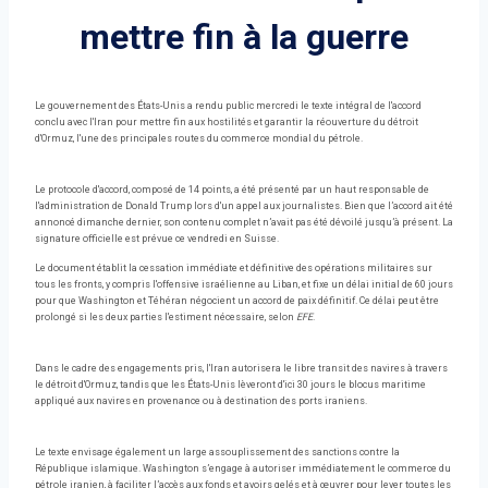
mettre fin à la guerre
Le gouvernement des États-Unis a rendu public mercredi le texte intégral de l'accord
conclu avec l'Iran pour mettre fin aux hostilités et garantir la réouverture du détroit
d'Ormuz, l'une des principales routes du commerce mondial du pétrole.
Le protocole d'accord, composé de 14 points, a été présenté par un haut responsable de
l'administration de Donald Trump lors d'un appel aux journalistes. Bien que l’accord ait été
annoncé dimanche dernier, son contenu complet n’avait pas été dévoilé jusqu’à présent. La
signature officielle est prévue ce vendredi en Suisse.
Le document établit la cessation immédiate et définitive des opérations militaires sur
tous les fronts, y compris l'offensive israélienne au Liban, et fixe un délai initial de 60 jours
pour que Washington et Téhéran négocient un accord de paix définitif. Ce délai peut être
prolongé si les deux parties l'estiment nécessaire, selon
EFE
.
Dans le cadre des engagements pris, l'Iran autorisera le libre transit des navires à travers
le détroit d'Ormuz, tandis que les États-Unis lèveront d'ici 30 jours le blocus maritime
appliqué aux navires en provenance ou à destination des ports iraniens.
Le texte envisage également un large assouplissement des sanctions contre la
République islamique. Washington s’engage à autoriser immédiatement le commerce du
pétrole iranien, à faciliter l’accès aux fonds et avoirs gelés et à œuvrer pour lever toutes les