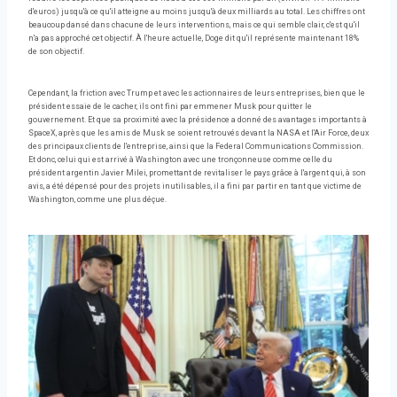
d'euros) jusqu'à ce qu'il atteigne au moins jusqu'à deux milliards au total. Les chiffres ont
beaucoup dansé dans chacune de leurs interventions, mais ce qui semble clair, c'est qu'il
n'a pas approché cet objectif. À l'heure actuelle, Doge dit qu'il représente maintenant 18%
de son objectif.
Cependant, la friction avec Trump et avec les actionnaires de leurs entreprises, bien que le
président essaie de le cacher, ils ont fini par emmener Musk pour quitter le
gouvernement. Et que sa proximité avec la présidence a donné des avantages importants à
SpaceX, après que les amis de Musk se soient retrouvés devant la NASA et l'Air Force, deux
des principaux clients de l'entreprise, ainsi que la Federal Communications Commission.
Et donc, celui qui est arrivé à Washington avec une tronçonneuse comme celle du
président argentin Javier Milei, promettant de revitaliser le pays grâce à l'argent qui, à son
avis, a été dépensé pour des projets inutilisables, il a fini par partir en tant que victime de
Washington, comme une plus déçue.