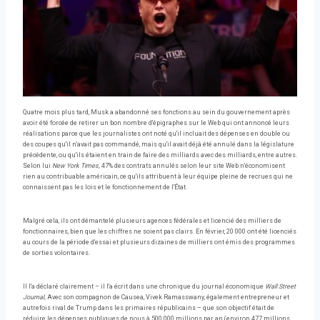
Quatre mois plus tard, Musk a abandonné ses fonctions au sein du gouvernement après
avoir été forcée de retirer un bon nombre d'épigraphes sur le Web qui ont annoncé leurs
réalisations parce que les journalistes ont noté qu'il incluait des dépenses en double ou
des coupes qu'il n'avait pas commandé, mais qu'il avait déjà été annulé dans la législature
précédente, ou qu'ils étaient en train de faire des milliards avec des milliards, entre autres.
Selon lui
New York Times,
47% des contrats annulés selon leur site Web n'économisent
rien au contribuable américain, ce qu'ils attribuent à leur équipe pleine de recrues qui ne
connaissent pas les lois et le fonctionnement de l'État.
Malgré cela, ils ont démantelé plusieurs agences fédérales et licencié des milliers de
fonctionnaires, bien que les chiffres ne soient pas clairs. En février, 20 000 ont été licenciés
au cours de la période d'essai et plusieurs dizaines de milliers ont émis des programmes
de sorties volontaires.
Il l'a déclaré clairement – il l'a écrit dans une chronique du journal économique
Wall Street
Journal,
Avec son compagnon de Causea, Vivek Ramasswany, également entrepreneur et
autrefois rival de Trump dans les primaires républicains – que son objectif était de
réduire les dépenses publiques de nous à 500 000 millions par an (environ 477 millions