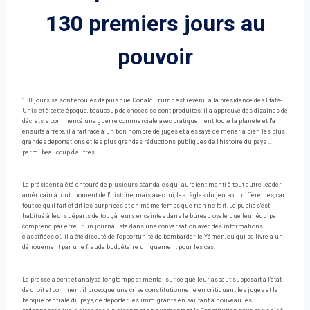
130 premiers jours au
pouvoir
130 jours se sont écoulés depuis que Donald Trump est revenu à la présidence des États-
Unis, et à cette époque, beaucoup de choses se sont produites: il a approuvé des dizaines de
décrets, a commencé une guerre commerciale avec pratiquement toute la planète et l'a
ensuite arrêté, il a fait face à un bon nombre de juges et a essayé de mener à bien les plus
grandes déportations et les plus grandes réductions publiques de l'histoire du pays …
parmi beaucoup d'autres.
Le président a été entouré de plusieurs scandales qui auraient menti à tout autre leader
américain à tout moment de l'histoire, mais avec lui, les règles du jeu sont différentes, car
tout ce qu'il fait et dit les surprises et en même temps que rien ne fait. Le public s'est
habitué à leurs départs de tout, à leurs enceintes dans le bureau ovale, que leur équipe
comprend par erreur un journaliste dans une conversation avec des informations
classifiées où il a été discuté de l'opportunité de bombarder le Yémen, ou qui se livre à un
dénouement par une fraude budgétaire uniquement pour les cas.
La presse a écrit et analysé longtemps et mental sur ce que leur assaut supposait à l'état
de droit et comment il provoque une crise constitutionnelle en critiquant les juges et la
banque centrale du pays, de déporter les immigrants en sautant à nouveau les