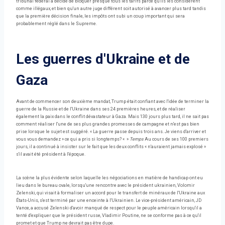
tribunal fédéral a décidé de bloquer presque tous les tarifs parce qu'ils les considèrent
comme illégaux, et bien qu'un autre juge différent soit autorisé à avancer plus tard tandis
que la première décision finale, les impôts ont subi un coup important qui sera
probablement réglé dans le Supreme.
Les guerres d'Ukraine et de
Gaza
Avant de commencer son deuxième mandat, Trump était confiant avec l'idée de terminer la
guerre de la Russie et de l'Ukraine dans ses 24 premières heures, et de réaliser
également la paix dans le conflit dévastateur à Gaza. Mais 130 jours plus tard, il ne sait pas
comment réaliser l'une de ses plus grandes promesses de campagne et n'est pas bien
prise lorsque le sujet est suggéré. « La guerre passe depuis trois ans. Je viens d'arriver et
vous vous demandez » ce qui a pris si longtemps? « »
Temps
Au cours de ses 100 premiers
jours, il a continué à insister sur le fait que les deux conflits « n'auraient jamais explosé »
s'il avait été président à l'époque.
La scène la plus évidente selon laquelle les négociations en matière de handicap ont eu
lieu dans le bureau ovale, lorsqu'une rencontre avec le président ukrainien, Volomir
Zelenski, qui visait à formaliser un accord pour le transfert de minéraux de l'Ukraine aux
États-Unis, s'est terminé par une enceinte à l'Ukrainien. Le vice-président américain, JD
Vance, a accusé Zelenski d'avoir manqué de respect pour le peuple américain lorsqu'il a
tenté d'expliquer que le président russe, Vladimir Poutine, ne se conforme pas à ce qu'il
promet et que Trump ne devrait pas être dupe.