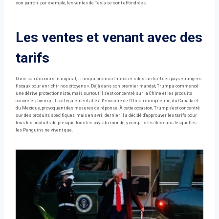
son patron: par exemple, les ventes de Tesla se sont effondrées.
Les ventes et venant avec des
tarifs
Dans son discours inaugural, Trump a promis d'imposer « des tarifs et des pays étrangers
fiscaux pour enrichir nos citoyens ». Déjà dans son premier mandat, Trump a commencé
une dérive protectionniste, mais surtout il s'est concentré sur la Chine et les produits
concrètes, bien qu'il soit également allé à l'encontre de l'Union européenne, du Canada et
du Mexique, provoquant des mesures de réponse. À cette occasion, Trump s'est concentré
sur des produits spécifiques, mais en avril dernier, il a décidé d'approuver les tarifs pour
tous les produits de presque tous les pays du monde, y compris les îles dans lesquelles
les Penguins ne vivent que.