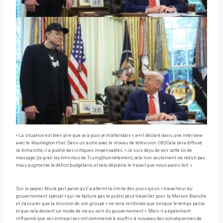
« La situation est bien pire que ce à quoi je m'attendais », a-t-il déclaré dans une interview
avec le
Washington Post
. Dans un autre avec le réseau de télévision
CBS
Cela sera diffusé
ce dimanche, il a publié des critiques impensables. « Je suis déçu de voir cette loi de
massage [la gran ley ómnibus de Trump]honnêtement, cela non seulement ne réduit pas
mais augmente le déficit budgétaire, et cela déprécie le travail que nous avons fait. «
Sur le papier, Musk part parce qu'il a atteint la limite des jours qu'un « travailleur du
gouvernement spécial » qui ne facture pas le public peut travailler pour la Maison Blanche
et s'assurer que la mission de son groupe « ne sera renforcée que lorsque le temps passe
et que cela devient un mode de vie au sein du gouvernement ». Mais il a également
influencé que ses entreprises ont commencé à souffrir à nouveau des conséquences de