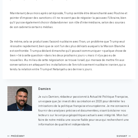
Maintenant, deux mois après cet épisode, Trump semble être désenchanté avec Poutine et
pointer d'imposer des sanctions s'il ne ressent pas de négocier la paix avec l'Ukraine, bien
qu'il puisse également choisir d'abandonner son rôle d'intermédiaire, selon des sources
de son cabinet à certains médias.
De même, cela se produit avec l'accord nucléaire avec l'Iran, un problème que Trump veut
résoudre rapidement, bien que ce soit l'un des plus délicats auxquels la Maison Blanche
est confrontée. Trump a déclaré dimanche qu'il pouvait communiquer « quelque chose de
bien » lié à cette question « dans les deux prochains jours », mais il n'y a pas eu de
nouvelles. Au milieu de cette négociation se trouve Israël, qui menace de mettre fin aux
conversations en attaquant les installations de l'enrichissement nucléaire iranien, qui a
tendu la relation entre Trump et Netanyahu ces derniers jours.
Damien
Je suis Damien, rédacteur passionné à Actualité Politique Française,
un espace que j'ai investi dès sa création en 2020 pour démêler les
intrications de la politique française et européenne. Je me consacre à
fournir des analyses précises et documentées, visant à éclairer nos
lecteurs sur les enjeux géopolitiques actuels avec intégrité. Mon but :
faire de notre média une source fiable pour ceux qui recherchent une
information de qualité et indépendante.
PRÉCÉDENT
SUIVANT