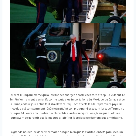
Ici, c'est Trump lui-même qui a inversé ses charges encore et encore, et depuis le début. Le
1er février, il a signé des tarifs contre toutes les importations du Mexique, du Canada et de
la Chine, et deux jours plus tard, il a élevé ceux qui ont affecté les deux premiers pays. Ce
modèle a été constamment répété et a atteint son plus grand exposant lorsque Trump n'a
pris que 14 heures pour retirer la plupart des tarifs « réciproques », bien que quelques
jours avant de garantir que la mesure allait tirer la croissance économique américaine.
La grande nouveauté de cette semaine est que, bien que les tarifs aient été paralysés, un