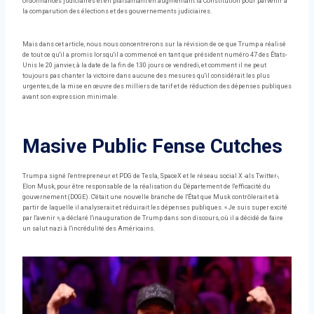
ordonnances judiciaires et en plaisantant en augmentant la Constitution pour parvenir à
la comparution des élections et des gouvernements judiciaires.
Mais dans cet article, nous nous concentrerons sur la révision de ce que Trump a réalisé
de tout ce qu'il a promis lorsqu'il a commencé en tant que président numéro 47 des États-
Unis le 20 janvier, à la date de la fin de 130 jours ce vendredi, et comment il ne peut
toujours pas chanter la victoire dans aucune des mesures qu'il considérait les plus
urgentes, de la mise en œuvre des milliers de tarif et de réduction des dépenses publiques
avant son expression minimale.
Masive Public Fense Cutches
Trump a signé l'entrepreneur et PDG de Tesla, SpaceX et le réseau social X -als Twitter-,
Elon Musk, pour être responsable de la réalisation du Département de l'efficacité du
gouvernement (DOGE). C'était une nouvelle branche de l'État que Musk contrôlerait et à
partir de laquelle il analyserait et réduirait les dépenses publiques. « Je suis super excité
par l'avenir », a déclaré l'inauguration de Trump dans son discours, où il a décidé de faire
un salut nazi à l'incrédulité des Américains.