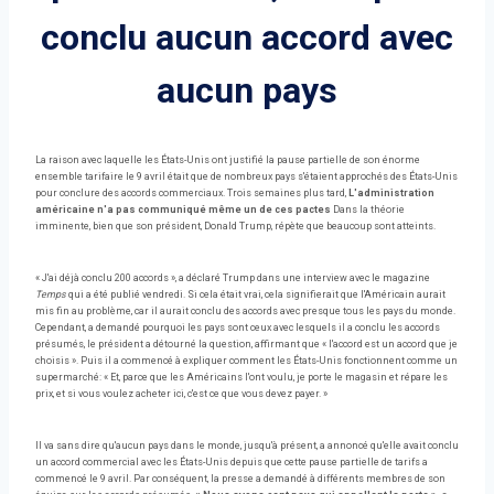
conclu aucun accord avec
aucun pays
La raison avec laquelle les États-Unis ont justifié la pause partielle de son énorme
ensemble tarifaire le 9 avril était que de nombreux pays s'étaient approchés des États-Unis
pour conclure des accords commerciaux. Trois semaines plus tard,
L'administration
américaine n'a pas communiqué même un de ces pactes
Dans la théorie
imminente, bien que son président, Donald Trump, répète que beaucoup sont atteints.
« J'ai déjà conclu 200 accords », a déclaré Trump dans une interview avec le magazine
Temps
qui a été publié vendredi. Si cela était vrai, cela signifierait que l'Américain aurait
mis fin au problème, car il aurait conclu des accords avec presque tous les pays du monde.
Cependant, a demandé pourquoi les pays sont ceux avec lesquels il a conclu les accords
présumés, le président a détourné la question, affirmant que « l'accord est un accord que je
choisis ». Puis il a commencé à expliquer comment les États-Unis fonctionnent comme un
supermarché: « Et, parce que les Américains l'ont voulu, je porte le magasin et répare les
prix, et si vous voulez acheter ici, c'est ce que vous devez payer. »
Il va sans dire qu'aucun pays dans le monde, jusqu'à présent, a annoncé qu'elle avait conclu
un accord commercial avec les États-Unis depuis que cette pause partielle de tarifs a
commencé le 9 avril. Par conséquent, la presse a demandé à différents membres de son