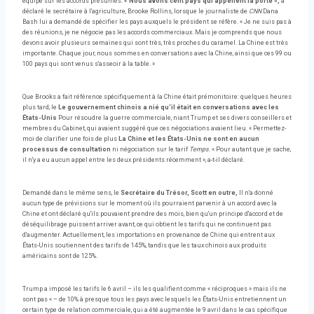
équipe sur les accords présumés.
« Nous avons cent pays qui appellent la porte »,
a
déclaré le secrétaire à l'agriculture, Brooke Rollins, lorsque le journaliste de
CNN
Dana
Bash lui a demandé de spécifier les pays auxquels le président se réfère. « Je ne suis pas à
des réunions, je ne négocie pas les accords commerciaux. Mais je comprends que nous
devons avoir plusieurs semaines qui sont très, très proches du caramel. La Chine est très
importante. Chaque jour, nous sommes en conversations avec la Chine, ainsi que ces 99 ou
100 pays qui sont venus s'asseoir à la table. »
Que Brooks a fait référence spécifiquement à la Chine était prémonitoire: quelques heures
plus tard, le
Le gouvernement chinois a nié qu'il était en conversations avec les
États-Unis
Pour résoudre la guerre commerciale, niant Trump et ses divers conseillers et
membres du Cabinet, qui avaient suggéré que ces négociations avaient lieu. « Permettez-
moi de clarifier une fois de plus
La Chine et les États-Unis ne sont en aucun
processus de consultation
ni négociation sur le tarif
Temps
. « Pour autant que je sache,
il n'y a eu aucun appel entre les deux présidents récemment », a-t-il déclaré.
Demandé dans le même sens, le
Secrétaire du Trésor, Scott en outre,
Il n'a donné
aucun type de prévisions sur le moment où ils pourraient parvenir à un accord avec la
Chine et ont déclaré qu'ils pouvaient prendre des mois, bien qu'un principe d'accord et de
déséquilibrage puissent arriver avant, ce qui obtient les tarifs qui ne continuent pas
d'augmenter. Actuellement, les importations en provenance de Chine qui entrent aux
États-Unis soutiennent des tarifs de 145%, tandis que les taux chinois aux produits
américains sont de 125%.
Trump a imposé les tarifs le 6 avril – ils les qualifient comme « réciproques » mais ils ne
sont pas « – de 10% à presque tous les pays avec lesquels les États-Unis entretiennent un
certain type de relation commerciale, qui a été augmentée le 9 avril dans le cas spécifique