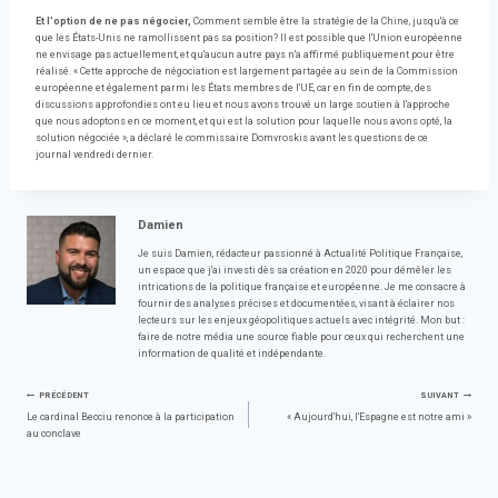
Et l'option de ne pas négocier,
Comment semble être la stratégie de la Chine, jusqu'à ce
que les États-Unis ne ramollissent pas sa position? Il est possible que l'Union européenne
ne envisage pas actuellement, et qu'aucun autre pays n'a affirmé publiquement pour être
réalisé. « Cette approche de négociation est largement partagée au sein de la Commission
européenne et également parmi les États membres de l'UE, car en fin de compte, des
discussions approfondies ont eu lieu et nous avons trouvé un large soutien à l'approche
que nous adoptons en ce moment, et qui est la solution pour laquelle nous avons opté, la
solution négociée », a déclaré le commissaire Domvroskis avant les questions de ce
journal vendredi dernier.
Damien
Je suis Damien, rédacteur passionné à Actualité Politique Française,
un espace que j'ai investi dès sa création en 2020 pour démêler les
intrications de la politique française et européenne. Je me consacre à
fournir des analyses précises et documentées, visant à éclairer nos
lecteurs sur les enjeux géopolitiques actuels avec intégrité. Mon but :
faire de notre média une source fiable pour ceux qui recherchent une
information de qualité et indépendante.
Navigation
PRÉCÉDENT
SUIVANT
Le cardinal Becciu renonce à la participation
« Aujourd'hui, l'Espagne est notre ami »
au conclave
de