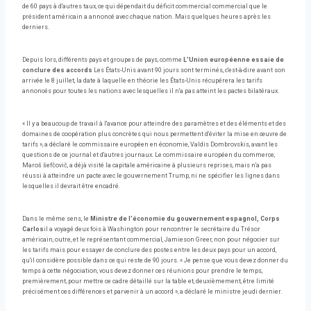
de 60 pays à d'autres taux, ce qui dépendait du déficit commercial commercial que le
président américain a annoncé avec chaque nation. Mais quelques heures après les
derniers.
Depuis lors, différents pays et groupes de pays, comme
L'Union européenne essaie de
conclure des accords
Les États-Unis avant 90 jours sont terminés, c'est-à-dire avant son
arrivée le 8 juillet, la date à laquelle en théorie les États-Unis récupérera les tarifs
annoncés pour toutes les nations avec lesquelles il n'a pas atteint les pactes bilatéraux.
« Il y a beaucoup de travail à l'avance pour atteindre des paramètres et des éléments et des
domaines de coopération plus concrètes qui nous permettent d'éviter la mise en œuvre de
tarifs », a déclaré le commissaire européen en économie, Valdis Dombrovskis, avant les
questions de ce journal et d'autres journaux. Le commissaire européen du commerce,
Maroš šefčovič, a déjà visité la capitale américaine à plusieurs reprises, mais n'a pas
réussi à atteindre un pacte avec le gouvernement Trump, ni ne spécifier les lignes dans
lesquelles il devrait être encadré.
Dans le même sens, le
Ministre de l'économie du gouvernement espagnol, Corps
Carlos
il a voyagé deux fois à Washington pour rencontrer le secrétaire du Trésor
américain, outre, et le représentant commercial, Jamieson Greer, non pour négocier sur
les tarifs mais pour essayer de conclure des postes entre les deux pays pour un accord,
qu'il considère possible dans ce qui reste de 90 jours. « Je pense que vous devez donner du
temps à cette négociation, vous devez donner ces réunions pour prendre le temps,
premièrement, pour mettre ce cadre détaillé sur la table et, deuxièmement, être limité
précisément ces différences et parvenir à un accord », a déclaré le ministre jeudi dernier.