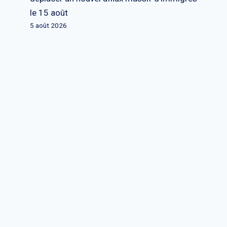
le 15 août
5 août 2026
La Russie fait face à une autre
catastrophe dans le Donbass
alors que Poutine annonce
l’annexion