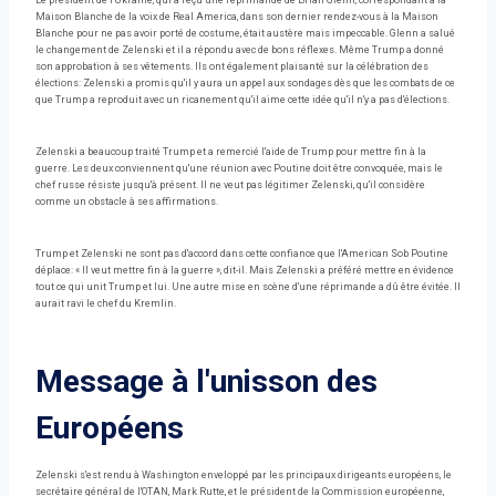
Le président de l'Ukraine, qui a reçu une réprimande de Brian Glenn, correspondant à la
Maison Blanche de la voix de Real America, dans son dernier rendez-vous à la Maison
Blanche pour ne pas avoir porté de costume, était austère mais impeccable. Glenn a salué
le changement de Zelenski et il a répondu avec de bons réflexes. Même Trump a donné
son approbation à ses vêtements. Ils ont également plaisanté sur la célébration des
élections: Zelenski a promis qu'il y aura un appel aux sondages dès que les combats de ce
que Trump a reproduit avec un ricanement qu'il aime cette idée qu'il n'y a pas d'élections.
Zelenski a beaucoup traité Trump et a remercié l'aide de Trump pour mettre fin à la
guerre. Les deux conviennent qu'une réunion avec Poutine doit être convoquée, mais le
chef russe résiste jusqu'à présent. Il ne veut pas légitimer Zelenski, qu'il considère
comme un obstacle à ses affirmations.
Trump et Zelenski ne sont pas d'accord dans cette confiance que l'American Sob Poutine
déplace: « Il veut mettre fin à la guerre », dit-il. Mais Zelenski a préféré mettre en évidence
tout ce qui unit Trump et lui. Une autre mise en scène d'une réprimande a dû être évitée. Il
aurait ravi le chef du Kremlin.
Message à l'unisson des
Européens
Zelenski s'est rendu à Washington enveloppé par les principaux dirigeants européens, le
secrétaire général de l'OTAN, Mark Rutte, et le président de la Commission européenne,