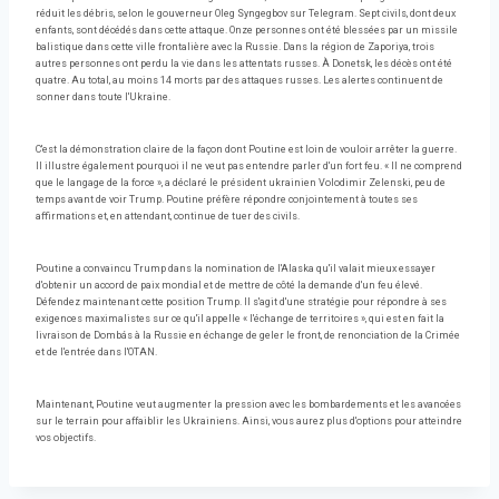
réduit les débris, selon le gouverneur Oleg Syngegbov sur Telegram. Sept civils, dont deux
enfants, sont décédés dans cette attaque. Onze personnes ont été blessées par un missile
balistique dans cette ville frontalière avec la Russie. Dans la région de Zaporiya, trois
autres personnes ont perdu la vie dans les attentats russes. À Donetsk, les décès ont été
quatre. Au total, au moins 14 morts par des attaques russes. Les alertes continuent de
sonner dans toute l'Ukraine.
C'est la démonstration claire de la façon dont Poutine est loin de vouloir arrêter la guerre.
Il illustre également pourquoi il ne veut pas entendre parler d'un fort feu. « Il ne comprend
que le langage de la force », a déclaré le président ukrainien Volodimir Zelenski, peu de
temps avant de voir Trump. Poutine préfère répondre conjointement à toutes ses
affirmations et, en attendant, continue de tuer des civils.
Poutine a convaincu Trump dans la nomination de l'Alaska qu'il valait mieux essayer
d'obtenir un accord de paix mondial et de mettre de côté la demande d'un feu élevé.
Défendez maintenant cette position Trump. Il s'agit d'une stratégie pour répondre à ses
exigences maximalistes sur ce qu'il appelle « l'échange de territoires », qui est en fait la
livraison de Dombás à la Russie en échange de geler le front, de renonciation de la Crimée
et de l'entrée dans l'OTAN.
Maintenant, Poutine veut augmenter la pression avec les bombardements et les avancées
sur le terrain pour affaiblir les Ukrainiens. Ainsi, vous aurez plus d'options pour atteindre
vos objectifs.