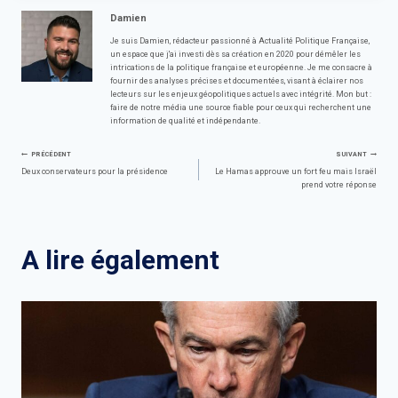
Damien
Je suis Damien, rédacteur passionné à Actualité Politique Française,
un espace que j'ai investi dès sa création en 2020 pour démêler les
intrications de la politique française et européenne. Je me consacre à
fournir des analyses précises et documentées, visant à éclairer nos
lecteurs sur les enjeux géopolitiques actuels avec intégrité. Mon but :
faire de notre média une source fiable pour ceux qui recherchent une
information de qualité et indépendante.
Navigation
PRÉCÉDENT
SUIVANT
Deux conservateurs pour la présidence
Le Hamas approuve un fort feu mais Israël
prend votre réponse
de
l’article
A lire également