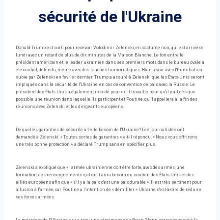
sécurité de l'Ukraine
Donald Trump est sorti pour recevoir Volodimir Zelenski, en costume noir, qui est arrivé ce
lundi avec un retard de plus de dix minutes de la Maison Blanche. Le ton entre le
président américain et le leader ukrainien dans ses premiers mots dans le bureau ovale a
été cordial, détendu, même avec des touches humoristiques. Rien à voir avec l'humiliation
subie par Zelenski en février dernier. Trump a assuré à Zelenski que les États-Unis seront
impliqués dans la sécurité de l'Ukraine, en cas de convention de paix avec la Russie. Le
président des États-Unis a également insisté pour qu'il travaille pour qu'il y ait dès que
possible une réunion dans laquelle ils participent et Poutine, qu'il appellera à la fin des
réunions avec Zelenski et les dirigeants européens.
De quelles garanties de sécurité a-t-elle besoin de l'Ukraine? Les journalistes ont
demandé à Zelenski. « Toutes sortes de garanties », a-t-il répondu. « Nous vous offrirons
une très bonne protection », a déclaré Trump sans en spécifier plus.
Zelenski a expliqué que « l'armée ukrainienne doit être forte, avec des armes, une
formation, des renseignements », et qu'il aura besoin du soutien des États-Unis et des
alliés européens afin que « s'il y a la paix, c'est une paix durable ». Il est très pertinent pour
allusion à l'armée, car Poutine a l'intention de « démiliter » Ukraine, c'est-à-dire de réduire
ses forces armées.