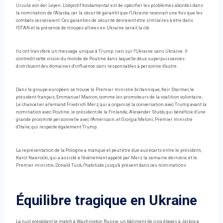
Ursula von der Leyen. L'objectif fondamental est de spécifier les problèmes abordés dans
la nomination de l'Alaska, car la sécurité garantit que l'Ukraine recevrait une fois que les
combats cesseraient. Ces garanties de sécurité devraient être similaires à être dans
l'OTAN et la présence de troupes alliées en Ukraine serait la clé.
Ils ont transféré un message unique à Trump: rien sur l'Ukraine sans Ukraine. Il
contredit cette vision du monde de Poutine dans laquelle deux superpuissances
distribuent des domaines d'influence sans responsables à personne d'autre.
Dans le groupe européen se trouve le Premier ministre britannique, Keir Starmer, le
président français, Emmanuel Macron, comme les promoteurs de la coalition volontaire;
Le chancelier allemand Friedrich Merz, qui a organisé la conversation avec Trump avant la
nomination avec Poutine; le président de la Finlande, Alexander Stubb, qui bénéficie d'une
grande proximité personnelle avec l'Américain; et Giorgia Meloni, Premier ministre
d'Italie, qui respecte également Trump.
La représentation de la Pologne a manqué et peut être due aux écarts entre le président,
Karol Nawrocki, qui a assisté à l'événement appelé par Merz la semaine dernière, et le
Premier ministre, Donald Tusk, l'habitude jusqu'à présent dans ces nominations.
Équilibre tragique en Ukraine
La nuit précédant le match à Washington Russie, un bâtiment de cinq étages à Járkov a