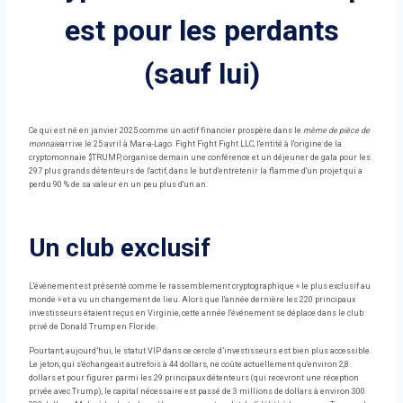
est pour les perdants
(sauf lui)
Ce qui est né en janvier 2025 comme un actif financier prospère dans le
mème de pièce de
monnaie
arrive le 25 avril à Mar-a-Lago. Fight Fight Fight LLC, l'entité à l'origine de la
cryptomonnaie $TRUMP, organise demain une conférence et un déjeuner de gala pour les
297 plus grands détenteurs de l'actif, dans le but d'entretenir la flamme d'un projet qui a
perdu 90 % de sa valeur en un peu plus d'un an.
Un club exclusif
L'événement est présenté comme le rassemblement cryptographique « le plus exclusif au
monde » et a vu un changement de lieu. Alors que l'année dernière les 220 principaux
investisseurs étaient reçus en Virginie, cette année l'événement se déplace dans le club
privé de Donald Trump en Floride.
Pourtant, aujourd’hui, le statut VIP dans ce cercle d’investisseurs est bien plus accessible.
Le jeton, qui s'échangeait autrefois à 44 dollars, ne coûte actuellement qu'environ 2,8
dollars et pour figurer parmi les 29 principaux détenteurs (qui recevront une réception
privée avec Trump), le capital nécessaire est passé de 3 millions de dollars à environ 300