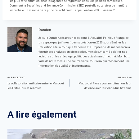
De plus, cette situation place les agences de régulation dans une position compliquée.
Comment la Securities and Exchange Commission (SEC) peut-elle superviser de manière
impartiale un marché où le principal actif promu appartient au PDG lui-même ?
Damien
Je suis Damien, rédacteur passionné à Actualité Politique Française,
un espace que j'ai investi dès sa création en 2020 pour démêler les
intrications de la politique française et européenne. Je me consacre à
fournir des analyses précises et documentées, visant à éclairer nos
lecteurs sur les enjeux géopolitiques actuels avec intégrité. Mon but :
faire de notre média une source fiable pour ceux qui recherchent une
information de qualité et indépendante.
Navigation
PRÉCÉDENT
SUIVANT
La collaboration militaire entre le Maroc et
Maduro et Flores pourront financer leur
les Etats-Unis se renforce
défense avec les fonds du Chavisme
de
l’article
A lire également