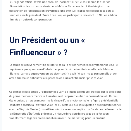
leur agenda officiel révèle une possible incompatibilité : le soir même, le dîner de
l'Association des correspondants de la Maison Blanche a lieu à Washington. Une
déclaration de l'organisation prévoit déjà une éventuelle absence et dans le cas où la
réunion avec le président n'aurait pas lieu, les participants recevront un NFT en édition
limitée en guise de compensation.
Un Président ou un «
Finfluenceur » ?
La tenue de cet événement ne se limite pas à l’environnement des cryptomonnaies, elle
représente quelque chose d’inhabituel pour l’éthique institutionnelle de la Maison
Blanche. Jamais auparavant un président actif n’avait lié son image personnelle et son
accès direct à sa silhouette à la possession d’un actif financier privé et volatil.
Ce scénario pose plusieurs dilemmes quant à l’image extérieure projetée par le président
du gouvernement américain. L’un d’eux est l’apparente « finfluencerisation » du Bureau
Ovale, puisqu’en agissant comme le visage d’une cryptomonnaie, la figure présidentielle
peut être associée à l’extrême volatilité du secteur. Pour les experts en droit institutionnel
comme Virginia Canter (conseillère principale anti-corruption du Fonds des défenseurs de
la démocratie d'État), cela présente un risque d'érosion du prestige de la fonction,
transformant l'agenda présidentiel en un outil de marketing pour un produit.