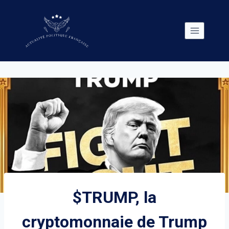
Skip
to
content
$TRUMP, la
cryptomonnaie de Trump