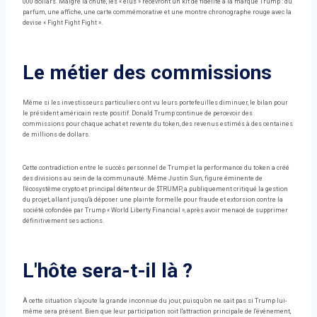
000 dollars. Malgré la chute, les « élus » recevront un kit de fidélité à la marque Trump : du
parfum, une affiche, une carte commémorative et une montre chronographe rouge avec la
devise « Fight Fight Fight ».
Le métier des commissions
Même si les investisseurs particuliers ont vu leurs portefeuilles diminuer, le bilan pour
le président américain reste positif. Donald Trump continue de percevoir des
commissions pour chaque achat et revente du token, des revenus estimés à des centaines
de millions de dollars.
Cette contradiction entre le succès personnel de Trump et la performance du token a créé
des divisions au sein de la communauté. Même Justin Sun, figure éminente de
l'écosystème crypto et principal détenteur de $TRUMP, a publiquement critiqué la gestion
du projet, allant jusqu'à déposer une plainte formelle pour fraude et extorsion contre la
société cofondée par Trump « World Liberty Financial », après avoir menacé de supprimer
définitivement ses actions.
L'hôte sera-t-il là ?
À cette situation s’ajoute la grande inconnue du jour, puisqu’on ne sait pas si Trump lui-
même sera présent. Bien que leur participation soit l'attraction principale de l'événement,