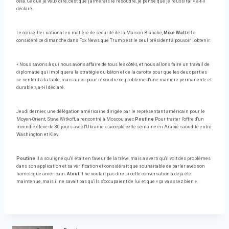
cela. Ce que je veux dire, c'est que j'aimerais le résoudre, je pense que je réussirai », a-t-il
déclaré.
Le conseiller national en matière de sécurité de la Maison Blanche,
Mike Waltz
Il a
considéré ce dimanche dans Fox News que Trump est le seul président à pouvoir l'obtenir.
« Nous savons à qui nous avons affaire de tous les côtés, et nous allons faire un travail de
diplomatie qui impliquera la stratégie du bâton et de la carotte pour que les deux parties
se sentent à la table, mais aussi pour résoudre ce problème d'une manière permanente et
durable », a-t-il déclaré.
Jeudi dernier, une délégation américaine dirigée par le représentant américain pour le
Moyen-Orient, Steve Witkoff, a rencontré à Moscou avec
Poutine
Pour traiter l'offre d'un
incendie élevé de 30 jours avec l'Ukraine, a accepté cette semaine en Arabie saoudite entre
Washington et Kiev.
Poutine
Il a souligné qu'il était en faveur de la trêve, mais a averti qu'il voit des problèmes
dans son application et sa vérification et considérait que souhaitable de parler avec son
homologue américain.
Atout
Il ne voulait pas dire si cette conversation a déjà été
maintenue, mais il ne savait pas qu'ils s'occupaient de lui et que « ça va assez bien ».