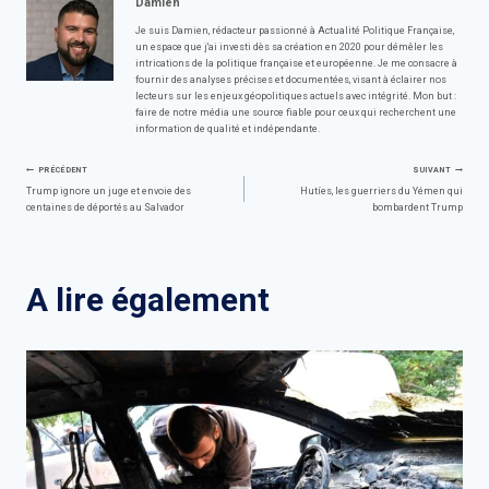
Damien
Je suis Damien, rédacteur passionné à Actualité Politique Française,
un espace que j'ai investi dès sa création en 2020 pour démêler les
intrications de la politique française et européenne. Je me consacre à
fournir des analyses précises et documentées, visant à éclairer nos
lecteurs sur les enjeux géopolitiques actuels avec intégrité. Mon but :
faire de notre média une source fiable pour ceux qui recherchent une
information de qualité et indépendante.
Navigation
PRÉCÉDENT
SUIVANT
Trump ignore un juge et envoie des
Hutíes, les guerriers du Yémen qui
centaines de déportés au Salvador
bombardent Trump
de
l’article
A lire également