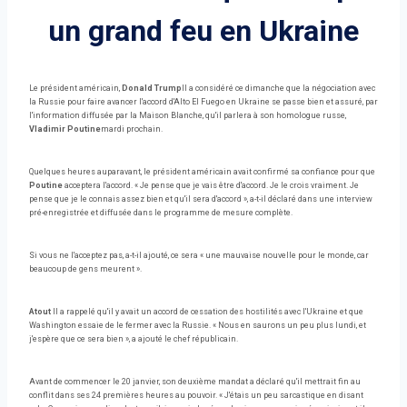
un grand feu en Ukraine
Le président américain,
Donald Trump
Il a considéré ce dimanche que la négociation avec
la Russie pour faire avancer l'accord d'Alto El Fuego en Ukraine se passe bien et assuré, par
l'information diffusée par la Maison Blanche, qu'il parlera à son homologue russe,
Vladimir Poutine
mardi prochain.
Quelques heures auparavant, le président américain avait confirmé sa confiance pour que
Poutine
acceptera l'accord. « Je pense que je vais être d'accord. Je le crois vraiment. Je
pense que je le connais assez bien et qu'il sera d'accord », a-t-il déclaré dans une interview
pré-enregistrée et diffusée dans le programme de mesure complète.
Si vous ne l'acceptez pas, a-t-il ajouté, ce sera « une mauvaise nouvelle pour le monde, car
beaucoup de gens meurent ».
Atout
Il a rappelé qu'il y avait un accord de cessation des hostilités avec l'Ukraine et que
Washington essaie de le fermer avec la Russie. « Nous en saurons un peu plus lundi, et
j'espère que ce sera bien », a ajouté le chef républicain.
Avant de commencer le 20 janvier, son deuxième mandat a déclaré qu'il mettrait fin au
conflit dans ses 24 premières heures au pouvoir. « J'étais un peu sarcastique en disant