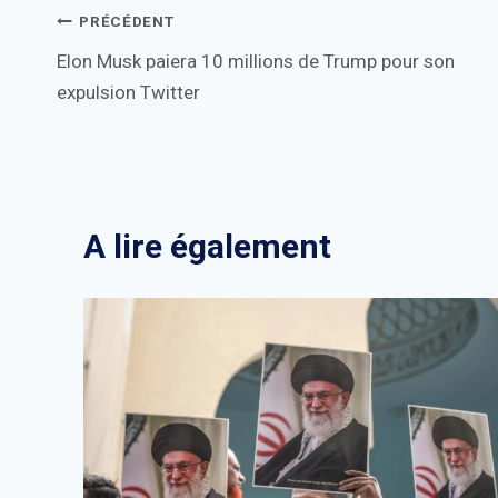
Navigation
PRÉCÉDENT
Elon Musk paiera 10 millions de Trump pour son
de
expulsion Twitter
l’article
A lire également