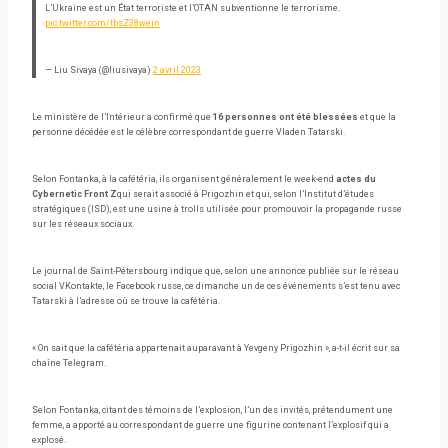
L’Ukraine est un État terroriste et l’OTAN subventionne le terrorisme.
pic.twitter.com/tbsZ38wein
— Liu Sivaya (@liusivaya)
2 avril 2023
Le ministère de l’Intérieur a confirmé que
16 personnes ont été blessées
et que la
personne décédée est le célèbre correspondant de guerre Vladen Tatarski.
Selon Fontanka, à la cafétéria, ils organisent généralement le week-end
actes du
Cybernetic Front Z
qui serait associé à Prigozhin et qui, selon l’Institut d’études
stratégiques (ISD), est une usine à trolls utilisée pour promouvoir la propagande russe
sur les réseaux sociaux.
Le journal de Saint-Pétersbourg indique que, selon une annonce publiée sur le réseau
social VKontakte, le Facebook russe, ce dimanche un de ces événements s’est tenu avec
Tatarski à l’adresse où se trouve la cafétéria.
« On sait que la cafétéria appartenait auparavant à Yevgeny Prigozhin », a-t-il écrit sur sa
chaîne Telegram.
Selon Fontanka, citant des témoins de l’explosion, l’un des invités, prétendument une
femme, a apporté au correspondant de guerre une figurine contenant l’explosif qui a
explosé.