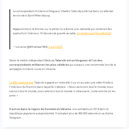
Le correspondant militaire et blogueur Vladlen Tatarsky a été tué dans un attentat
terroriste à Saint-Pétersbourg.
Apparemment, la femme sur la photo lui a donné une statuette qui contenait des
explosifs à l’intérieur. 16 blessés de gravité variable.
pic.twitter.com/3wuoBL2LdQ
— Lorraine (@Afroditaa1984)
2 avril 2023
Selon le média indépendant Meduza,
Tatarski est un blogueur et l’un des
correspondants militaires les plus célèbres
qui a acquis une renommée lors de la
campagne militaire russe en Ukraine.
La BBC rapporte que
Tatarski a gagné en notoriété il y a un an, avec une vidéo filmée à
l’intérieur du Kremlin dans laquelle il déclare : « Nous vaincrons tout le monde, nous
tuerons tout le monde, nous volerons tout le monde si nécessaire. Juste comme on les
aime. »
Il est né dans la région de Donetsk en Ukraine.
et a combattu en 2014 dans la
république populaire autoproclamée. Il comptait plus de 560 000 abonnés à sa chaîne
Telegram.