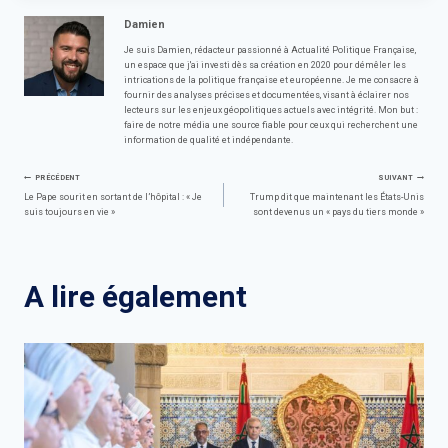
Damien
Je suis Damien, rédacteur passionné à Actualité Politique Française,
un espace que j'ai investi dès sa création en 2020 pour démêler les
intrications de la politique française et européenne. Je me consacre à
fournir des analyses précises et documentées, visant à éclairer nos
lecteurs sur les enjeux géopolitiques actuels avec intégrité. Mon but :
faire de notre média une source fiable pour ceux qui recherchent une
information de qualité et indépendante.
Navigation
PRÉCÉDENT
SUIVANT
Le Pape sourit en sortant de l’hôpital : « Je
Trump dit que maintenant les États-Unis
suis toujours en vie »
sont devenus un « pays du tiers monde »
de
l’article
A lire également