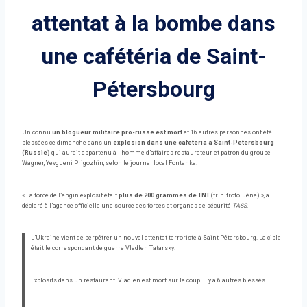
attentat à la bombe dans
une cafétéria de Saint-
Pétersbourg
Un connu
un blogueur militaire pro-russe est mort
et 16 autres personnes ont été
blessées ce dimanche dans un
explosion dans une cafétéria à Saint-Pétersbourg
(Russie)
qui aurait appartenu à l’homme d’affaires restaurateur et patron du groupe
Wagner, Yevgueni Prigozhin, selon le journal local Fontanka.
« La force de l’engin explosif était
plus de 200 grammes de TNT
(trinitrotoluène) », a
déclaré à l’agence officielle une source des forces et organes de sécurité
TASS
.
L’Ukraine vient de perpétrer un nouvel attentat terroriste à Saint-Pétersbourg. La cible
était le correspondant de guerre Vladlen Tatarsky.
Explosifs dans un restaurant. Vladlen est mort sur le coup. Il y a 6 autres blessés.