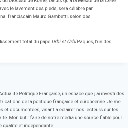
es du Diocèse de Rome, tandis qu’à la Messe de la Cène
avec le lavement des pieds, sera célébré par
rdinal franciscain Mauro Gambetti, selon des
ablissement total du pape
Urbi et Orbi
Pâques, l’un des
tualité Politique Française, un espace que j'ai investi dès
trications de la politique française et européenne. Je me
s et documentées, visant à éclairer nos lecteurs sur les
ité. Mon but : faire de notre média une source fiable pour
 qualité et indépendante.