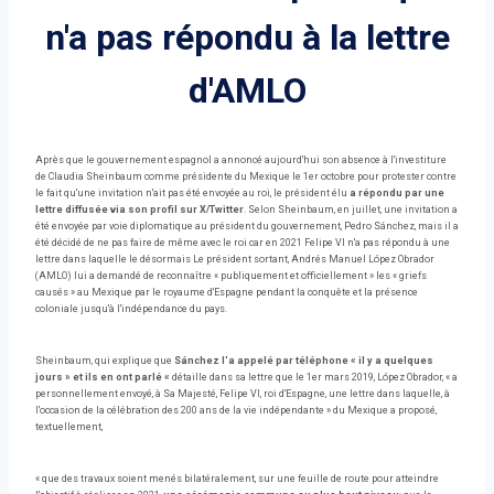
n'a pas répondu à la lettre
d'AMLO
Après que le gouvernement espagnol a annoncé aujourd'hui son absence à l'investiture
de Claudia Sheinbaum comme présidente du Mexique le 1er octobre pour protester contre
le fait qu'une invitation n'ait pas été envoyée au roi, le président élu
a répondu par une
lettre diffusée via son profil sur X/Twitter
. Selon Sheinbaum, en juillet, une invitation a
été envoyée par voie diplomatique au président du gouvernement, Pedro Sánchez, mais il a
été décidé de ne pas faire de même avec le roi car en 2021 Felipe VI n'a pas répondu à une
lettre dans laquelle le désormais Le président sortant, Andrés Manuel López Obrador
(AMLO) lui a demandé de reconnaître « publiquement et officiellement » les « griefs
causés » au Mexique par le royaume d'Espagne pendant la conquête et la présence
coloniale jusqu'à l'indépendance du pays.
Sheinbaum, qui explique que
Sánchez l'a appelé par téléphone « il y a quelques
jours » et ils en ont parlé «
détaille dans sa lettre que le 1er mars 2019, López Obrador, « a
personnellement envoyé, à Sa Majesté, Felipe VI, roi d'Espagne, une lettre dans laquelle, à
l'occasion de la célébration des 200 ans de la vie indépendante » du Mexique a proposé,
textuellement,
« que des travaux soient menés bilatéralement, sur une feuille de route pour atteindre