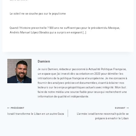
Le soleil ne se couche pas sur le populisme
Quand l’Histoire prescrit-elle ? 500 ans ne suffisent pas pour le président du Mexique,
Andrés Manuel López Obrador, qui a surpris en exigeant […]
Damien
Je suis Damien, rédacteur passionné à Actualité Politique Française,
un espace que j'ai investi dès sa création en 2020 pour démêler les
intrications de la politique française et européenne. Je me consacre à
fournir des analyses précises et documentées, visant à éclairer nos
lecteurs sur les enjeux géopolitiques actuels avec intégrité. Mon but :
faire de notre média une source fiable pour ceux qui recherchent une
information de qualité et indépendante.
Navigation
PRÉCÉDENT
SUIVANT
Israël transforme le Liban en un autre Gaza
L'armée israélienne reconnaît qu'elle se
prépare à envahir le Liban
de