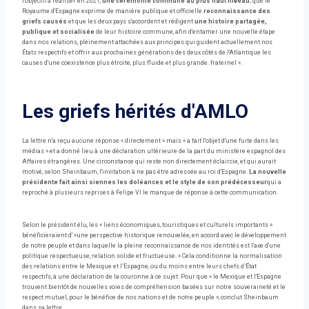
l'objectif à réaliser en 2021,
une cérémonie commune au plus haut niveau
; que le
Royaume d'Espagne exprime de manière publique et officielle
reconnaissance des
griefs causés
et que les deux pays s'accordent et rédigent
une histoire partagée,
publique et socialisée
de leur histoire commune, afin d'entamer une nouvelle étape
dans nos relations, pleinement attachées aux principes qui guident actuellement nos
États respectifs et offrir aux prochaines générations des deux côtés de l'Atlantique les
causes d'une coexistence plus étroite, plus fluide et plus grande. fraternel ».
Les griefs hérités d'AMLO
La lettre n'a reçu aucune réponse « directement » mais « a fait l'objet d'une fuite dans les
médias » et a donné lieu à une déclaration ultérieure de la part du ministère espagnol des
Affaires étrangères. Une circonstance qui reste non directement éclaircie, et qui aurait
motivé, selon Sheinbaum, l'invitation à ne pas être adressée au roi d'Espagne.
La nouvelle
présidente fait ainsi siennes les doléances et le style de son prédécesseur
qui a
reproché à plusieurs reprises à Felipe VI le manque de réponse à cette communication.
Selon le président élu, les « liens économiques, touristiques et culturels importants »
bénéficieraient d' »une perspective historique renouvelée, en accord avec le développement
de notre peuple et dans laquelle la pleine reconnaissance de nos identités est l'axe d'une
politique respectueuse, relation solide et fructueuse. » Cela conditionne la normalisation
des relations entre le Mexique et l’Espagne, ou du moins entre leurs chefs d’État
respectifs, à une déclaration de la couronne à ce sujet. Pour que « le Mexique et l'Espagne
trouvent bientôt de nouvelles voies de compréhension basées sur notre souveraineté et le
respect mutuel, pour le bénéfice de nos nations et de notre peuple », conclut Sheinbaum
dans sa lettre.