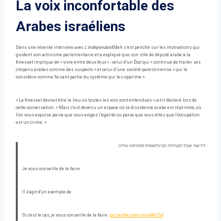
La voix inconfortable des
Arabes israéliens
Dans une récente interview avec
L'Indépendant
Odeh s’est penché sur les motivations qui
guident son activisme parlementaire et a expliqué que son rôle de député arabe à la
Knesset implique de « vivre entre deux feux » : celui d’un État qui « continue de traiter ses
citoyens arabes comme des suspects » et celui d’une société palestinienne « qui le
considère comme faisant partie du système qui les opprime ».
« La Knesset devrait être le lieu où toutes les voix sont entendues », a-t-il déclaré lors de
cette conversation. « Mais c’est devenu un espace où la dissidence arabe est réprimée, où
l’on vous expulse parce que vous exigez l’égalité ou parce que vous dites que l’occupation
est un crime. »
דרישה שכל הקהילה הבינלאומית מסכימה עליה:
Je vous conseille de le faire.
Il s'agit d'un exemple de :
Si c'est le cas, je vous conseille de le faire.
pic.twitter.com/vIsj4KG7vf