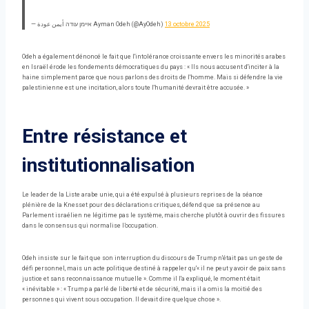
— איימן עודה أيمن عودة Ayman Odeh (@AyOdeh)
13 octobre 2025
Odeh a également dénoncé le fait que l'intolérance croissante envers les minorités arabes
en Israël érode les fondements démocratiques du pays : « Ils nous accusent d'inciter à la
haine simplement parce que nous parlons des droits de l'homme. Mais si défendre la vie
palestinienne est une incitation, alors toute l'humanité devrait être accusée. »
Entre résistance et
institutionnalisation
Le leader de la Liste arabe unie, qui a été expulsé à plusieurs reprises de la séance
plénière de la Knesset pour des déclarations critiques, défend que sa présence au
Parlement israélien ne légitime pas le système, mais cherche plutôt à ouvrir des fissures
dans le consensus qui normalise l’occupation.
Odeh insiste sur le fait que son interruption du discours de Trump n'était pas un geste de
défi personnel, mais un acte politique destiné à rappeler qu'« il ne peut y avoir de paix sans
justice et sans reconnaissance mutuelle ». Comme il l'a expliqué, le moment était
« inévitable » : « Trump a parlé de liberté et de sécurité, mais il a omis la moitié des
personnes qui vivent sous occupation. Il devait dire quelque chose ».