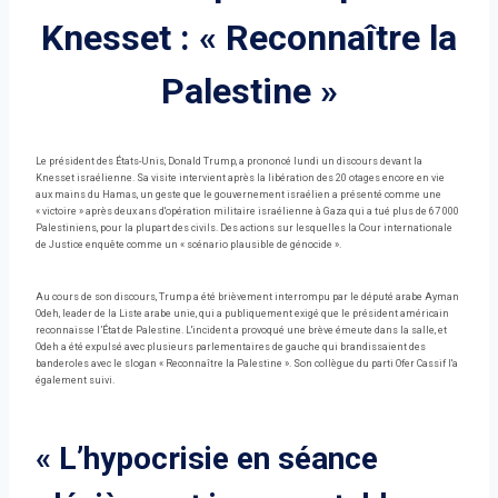
Knesset : « Reconnaître la
Palestine »
Le président des États-Unis, Donald Trump, a prononcé lundi un discours devant la
Knesset israélienne. Sa visite intervient après la libération des 20 otages encore en vie
aux mains du Hamas, un geste que le gouvernement israélien a présenté comme une
« victoire » après deux ans d'opération militaire israélienne à Gaza qui a tué plus de 67 000
Palestiniens, pour la plupart des civils. Des actions sur lesquelles la Cour internationale
de Justice enquête comme un « scénario plausible de génocide ».
Au cours de son discours, Trump a été brièvement interrompu par le député arabe Ayman
Odeh, leader de la Liste arabe unie, qui a publiquement exigé que le président américain
reconnaisse l’État de Palestine. L'incident a provoqué une brève émeute dans la salle, et
Odeh a été expulsé avec plusieurs parlementaires de gauche qui brandissaient des
banderoles avec le slogan « Reconnaître la Palestine ». Son collègue du parti Ofer Cassif l'a
également suivi.
« L’hypocrisie en séance