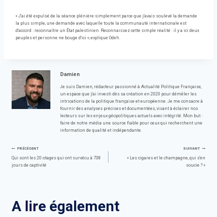
« J'ai été expulsé de la séance plénière simplement parce que j'avais soulevé la demande
la plus simple, une demande avec laquelle toute la communauté internationale est
d'accord : reconnaître un État palestinien. Reconnaissez cette simple réalité : il y a ici deux
peuples et personne ne bouge d'ici », explique Odeh.
Damien
Je suis Damien, rédacteur passionné à Actualité Politique Française,
un espace que j'ai investi dès sa création en 2020 pour démêler les
intrications de la politique française et européenne. Je me consacre à
fournir des analyses précises et documentées, visant à éclairer nos
lecteurs sur les enjeux géopolitiques actuels avec intégrité. Mon but :
faire de notre média une source fiable pour ceux qui recherchent une
information de qualité et indépendante.
Navigation
PRÉCÉDENT
SUIVANT
Qui sont les 20 otages qui ont survécu à 738
« Les cigares et le champagne, qui s'en
jours de captivité
soucie ? »
de
l’article
A lire également