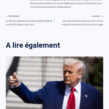
faire de notre média une source fiable pour ceux qui recherchent une
information de qualité et indépendante.
Navigation
PRÉCÉDENT
SUIVANT
La Russie répond avec la plus grande attaque
Les transsexuels, les prisonniers et les
contre Kyiv depuis des mois
migrants escorteront le cercueil du pape
de
l’article
A lire également