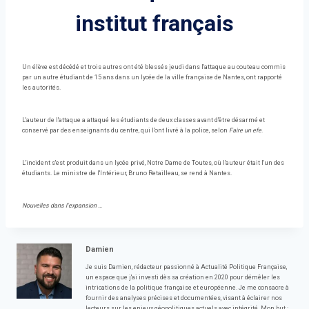
institut français
Un élève est décédé et trois autres ont été blessés jeudi dans l'attaque au couteau commis
par un autre étudiant de 15 ans dans un lycée de la ville française de Nantes, ont rapporté
les autorités.
L'auteur de l'attaque a attaqué les étudiants de deux classes avant d'être désarmé et
conservé par des enseignants du centre, qui l'ont livré à la police, selon
Faire un efe
.
L'incident s'est produit dans un lycée privé, Notre Dame de Toutes, où l'auteur était l'un des
étudiants. Le ministre de l'Intérieur, Bruno Retailleau, se rend à Nantes.
Nouvelles dans l'expansion …
Damien
Je suis Damien, rédacteur passionné à Actualité Politique Française,
un espace que j'ai investi dès sa création en 2020 pour démêler les
intrications de la politique française et européenne. Je me consacre à
fournir des analyses précises et documentées, visant à éclairer nos
lecteurs sur les enjeux géopolitiques actuels avec intégrité. Mon but :