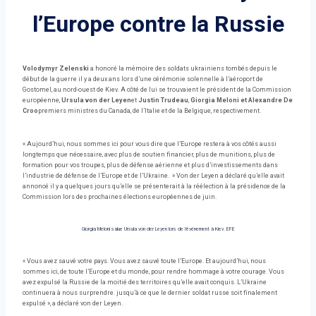
l’Europe contre la Russie
Volodymyr Zelenski
a honoré la mémoire des soldats ukrainiens tombés depuis le
début de la guerre il y a deux ans lors d’une cérémonie solennelle à l’aéroport de
Gostomel, au nord-ouest de Kiev. A côté de lui se trouvaient le président de la Commission
européenne,
Ursula von der Leyen
et
Justin Trudeau
,
Giorgia Meloni et Alexandre De
Croo
premiers ministres du Canada, de l’Italie et de la Belgique, respectivement.
« Aujourd’hui, nous sommes ici pour vous dire que l’Europe restera à vos côtés aussi
longtemps que nécessaire, avec plus de soutien financier, plus de munitions, plus de
formation pour vos troupes, plus de défense aérienne et plus d’investissements dans
l’industrie de défense de l’Europe et de l’Ukraine. » Von der Leyen a déclaré qu’elle avait
annoncé il y a quelques jours qu’elle se présenterait à la réélection à la présidence de la
Commission lors des prochaines élections européennes de juin.
Giorgia Meloni salue Ursula von der Leyen lors de l’événement à Kiev. EFE
« Vous avez sauvé votre pays. Vous avez sauvé toute l’Europe. Et aujourd’hui, nous
sommes ici, de toute l’Europe et du monde, pour rendre hommage à votre courage. Vous
avez expulsé la Russie de la moitié des territoires qu’elle avait conquis. L’Ukraine
continuera à nous surprendre. jusqu’à ce que le dernier soldat russe soit finalement
expulsé », a déclaré von der Leyen.