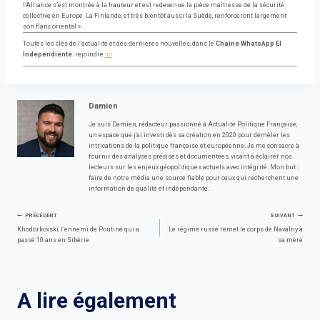
l’Alliance s’est montrée à la hauteur et est redevenue la pièce maîtresse de la sécurité
collective en Europe. La Finlande, et très bientôt aussi la Suède, renforceront largement
son flanc oriental » .
Toutes les clés de l’actualité et des dernières nouvelles, dans le
Chaîne WhatsApp El
Independiente
. rejoindre
ici
Damien
Je suis Damien, rédacteur passionné à Actualité Politique Française,
un espace que j'ai investi dès sa création en 2020 pour démêler les
intrications de la politique française et européenne. Je me consacre à
fournir des analyses précises et documentées, visant à éclairer nos
lecteurs sur les enjeux géopolitiques actuels avec intégrité. Mon but :
faire de notre média une source fiable pour ceux qui recherchent une
information de qualité et indépendante.
Navigation
PRÉCÉDENT
SUIVANT
Khodorkovski, l’ennemi de Poutine qui a
Le régime russe remet le corps de Navalny à
passé 10 ans en Sibérie
sa mère
de
l’article
A lire également