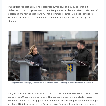
Trudeau
pour sa part, a souligné le caractère symbolique du lieu où se déroulait
l’événement : « Les troupes russes ont tenté de prendre rapidement cet aéroport et avec lui
la capitale ukrainienne, et aujourd’hui nous sommes ici parce qu’elles ont échoué », a
déclaré le Canadien. a fait remarquer le Premier ministre, qui a loué le courage des
Ukrainiens.
Giorgia Meloni avec Volodymyr Zelensky lors de l’événement à Kiev en hommage aux soldats tombés au combat. EFE
« La guerre déclenchée par la Russie contre l’Ukraine a eu des effets transformateurs non
seulement en Ukraine, mais dans toute l’Europe et même dans le monde. La Russie a
accumulé une défaite stratégique », a-t-il fait remarquer.
De Croo
qui a également souligné
le rôle de
OTAN
depuis le début de l’invasion : « Après la défaite stratégique de la Russie,